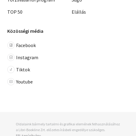
TOP 50
Elállás
Közösségi média
Facebook
Instagram
Tiktok
Youtube
Oldalaink bármely tartalmi és grafikai elemének felhasználásához
a Libri-Bookline Zrt. előzetes írásbeli engedélye szükséges.
SSL tanúsítvány