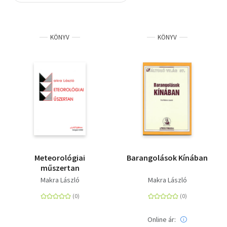
Szótár, nyelvkönyv
KÖNYV
KÖNYV
Tankönyv, segédkönyv
Társadalomtudomány
Természettudomány
Történelem
Vallás
Meteorológiai
Barangolások Kínában
műszertan
Makra László
Makra László
Online ár: