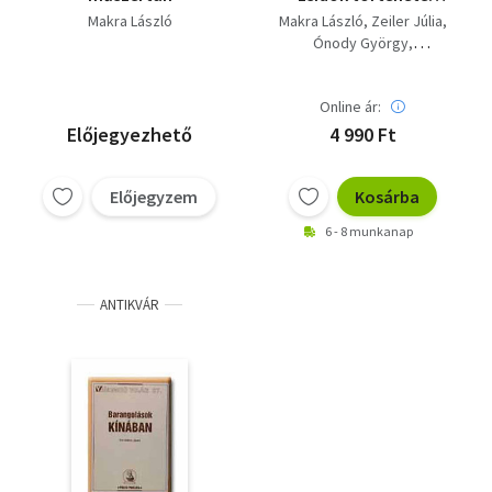
Magyarországon (9); A
Makra László
Makra László
Zeiler Júlia
hírszerzés története
Ónody György
(Ókor, középkor,
Erényi Tibor
újkor)(24); Hollandia
(32); Barangolások
Online ár:
Kínában (37)
Előjegyezhető
4 990 Ft
Előjegyzem
Kosárba
6 - 8 munkanap
ANTIKVÁR