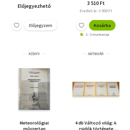
3 510 Ft
Előjegyezhető
Eredeti ár: 3 900 Ft
Előjegyzem
Kosárba
2 - 3 munkanap
KÖNYV
ANTIKVÁR
Meteorológiai
4 db Változó világ: A
műszertan
zsidók története