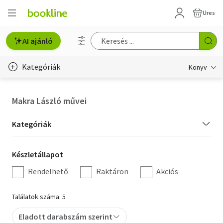
Üres
AI ajánló
Kategóriák
Könyv
Életmód, egészség
Makra László művei
Erotika
Kategória
Kategóriák
Gyermek- és ifjúsági
szűrés
Készletállapot
Készletállapot
Hobbi, szabadidő
szűrés
Rendelhető
Raktáron
Akciós
Irodalom
Találatok száma: 5
Művészet
Eladott darabszám szerint
Szakkönyv