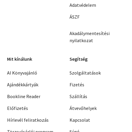
Adatvédelem
ÁSZF
Akadálymentesítési
nyilatkozat
Mit kínálunk
Segítség
AI Könyvajánló
Szolgáltatások
Ajándékkártyák
Fizetés
Bookline Reader
Szállítás
Előfizetés
Átvevőhelyek
Hírlevél feliratkozás
Kapcsolat
Törzsvásárlói program
Súgó