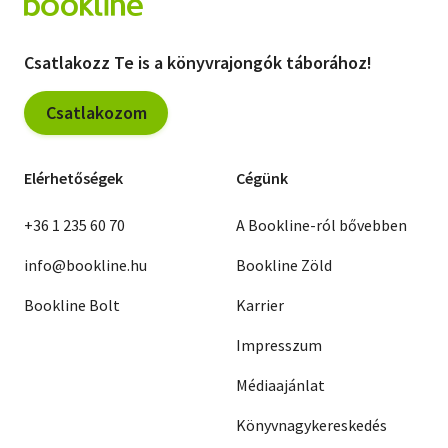
Csatlakozz Te is a könyvrajongók táborához!
Csatlakozom
Elérhetőségek
Cégünk
+36 1 235 60 70
A Bookline-ról bővebben
info@bookline.hu
Bookline Zöld
Bookline Bolt
Karrier
Impresszum
Médiaajánlat
Könyvnagykereskedés