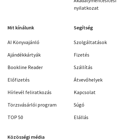
Akadálymentesítési
nyilatkozat
Mit kínálunk
Segítség
AI Könyvajánló
Szolgáltatások
Ajándékkártyák
Fizetés
Bookline Reader
Szállítás
Előfizetés
Átvevőhelyek
Hírlevél feliratkozás
Kapcsolat
Törzsvásárlói program
Súgó
TOP 50
Elállás
Közösségi média