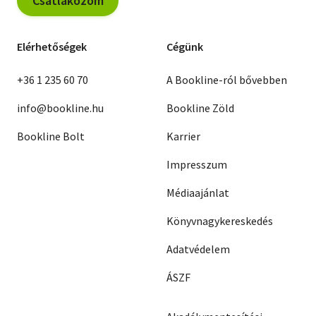
Csatlakozom
Elérhetőségek
Cégünk
+36 1 235 60 70
A Bookline-ról bővebben
info@bookline.hu
Bookline Zöld
Bookline Bolt
Karrier
Impresszum
Médiaajánlat
Könyvnagykereskedés
Adatvédelem
ÁSZF