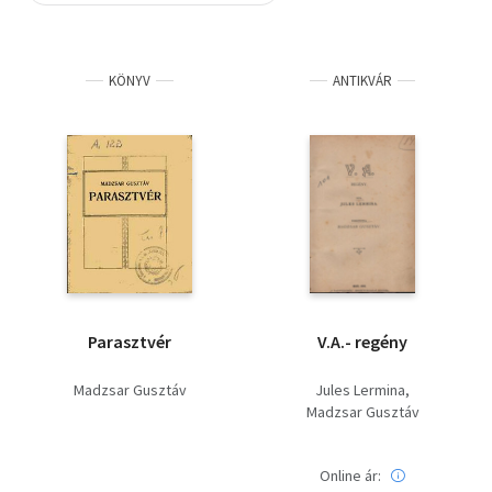
Szótár, nyelvkönyv
KÖNYV
ANTIKVÁR
Tankönyv, segédkönyv
Társadalomtudomány
Természettudomány
Történelem
Vallás
Parasztvér
V.A.- regény
Madzsar Gusztáv
Jules Lermina
Madzsar Gusztáv
Online ár: