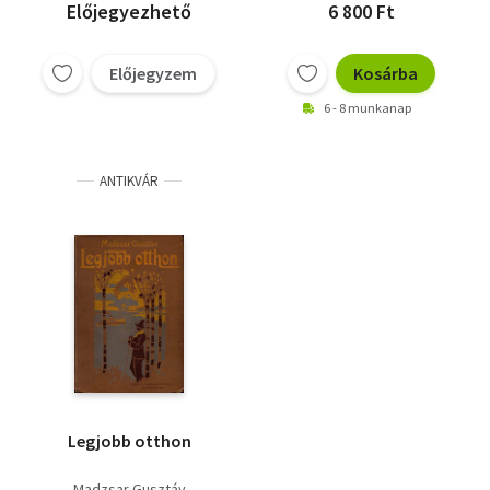
Előjegyezhető
6 800 Ft
Előjegyzem
Kosárba
6 - 8 munkanap
ANTIKVÁR
Legjobb otthon
Madzsar Gusztáv