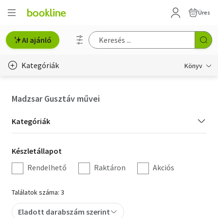
Üres
AI ajánló
Kategóriák
Könyv
Életmód, egészség
Madzsar Gusztáv művei
Erotika
Kategória
Kategóriák
Gyermek- és ifjúsági
szűrés
Készletállapot
Készletállapot
Hobbi, szabadidő
szűrés
Rendelhető
Raktáron
Akciós
Irodalom
Találatok száma: 3
Művészet
Eladott darabszám szerint
Szakkönyv