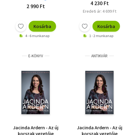
katasztrófa felé, A
Christopher S. Stewart
4 230 Ft
2 990 Ft
Királyság titkai,
Eredeti ár: 4 699 Ft
George Soros,
Drónharcos
Kosárba
Kosárba
4 - 6 munkanap
1 - 2 munkanap
E-KÖNYV
ANTIKVÁR
Jacinda Ardern - Az új
Jacinda Ardern - Az új
korszak vezetője
korszak vezetője