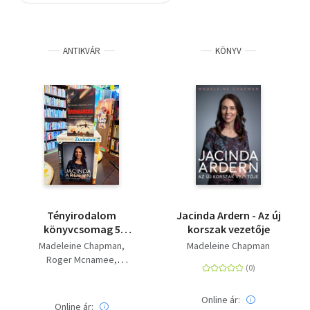
Szótár, nyelvkönyv
ANTIKVÁR
KÖNYV
Tankönyv, segédkönyv
Társadalomtudomány
Természettudomány
Történelem
Vallás
Tényirodalom
Jacinda Ardern - Az új
könyvcsomag 5
korszak vezetője
darabos KÖNYVMENTŐ
Madeleine Chapman
Madeleine Chapman
AJÁNLAT: Jacinda
Roger Mcnamee
Ardern - Az új korszak
Carmen Bin Laden
vezetője, Zuckolva -
Vonrétyi, Andreas
Út a Facebook-
Online ár:
Brett Velicovich -
Online ár: