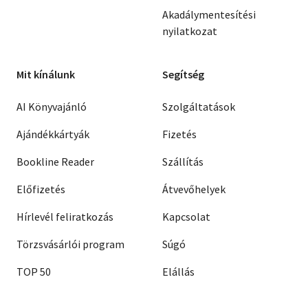
Akadálymentesítési
nyilatkozat
Mit kínálunk
Segítség
AI Könyvajánló
Szolgáltatások
Ajándékkártyák
Fizetés
Bookline Reader
Szállítás
Előfizetés
Átvevőhelyek
Hírlevél feliratkozás
Kapcsolat
Törzsvásárlói program
Súgó
TOP 50
Elállás