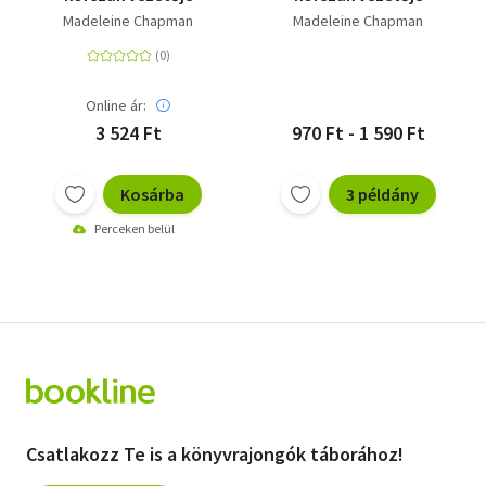
Madeleine Chapman
Madeleine Chapman
Online ár:
3 524 Ft
970 Ft - 1 590 Ft
Kosárba
3 példány
Perceken belül
Csatlakozz Te is a könyvrajongók táborához!