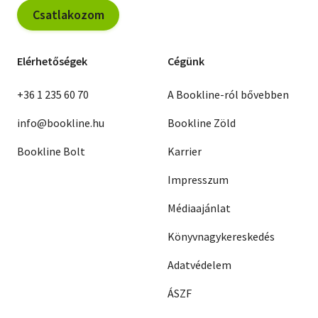
Csatlakozom
Elérhetőségek
Cégünk
+36 1 235 60 70
A Bookline-ról bővebben
info@bookline.hu
Bookline Zöld
Bookline Bolt
Karrier
Impresszum
Médiaajánlat
Könyvnagykereskedés
Adatvédelem
ÁSZF