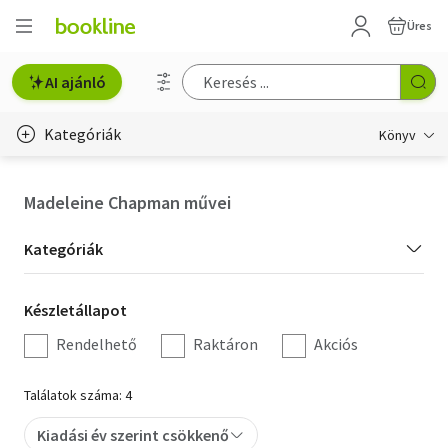
Üres
AI ajánló
Kategóriák
Könyv
Életmód, egészség
Madeleine Chapman művei
Erotika
Kategória
Kategóriák
Gyermek- és ifjúsági
szűrés
Készletállapot
Készletállapot
Hobbi, szabadidő
szűrés
Rendelhető
Raktáron
Akciós
Irodalom
Találatok száma: 4
Művészet
Kiadási év szerint csökkenő
Szakkönyv