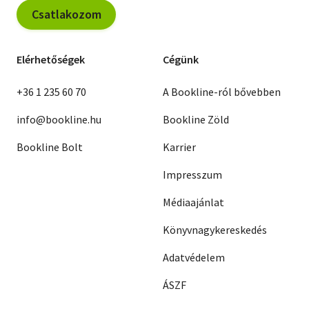
Csatlakozom
Elérhetőségek
Cégünk
+36 1 235 60 70
A Bookline-ról bővebben
info@bookline.hu
Bookline Zöld
Bookline Bolt
Karrier
Impresszum
Médiaajánlat
Könyvnagykereskedés
Adatvédelem
ÁSZF