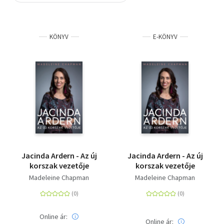
Szótár, nyelvkönyv
KÖNYV
E-KÖNYV
Tankönyv, segédkönyv
Társadalomtudomány
Természettudomány
Történelem
Vallás
Jacinda Ardern - Az új
Jacinda Ardern - Az új
korszak vezetője
korszak vezetője
Madeleine Chapman
Madeleine Chapman
Online ár:
Online ár: