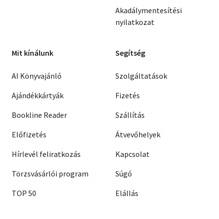
Akadálymentesítési
nyilatkozat
Mit kínálunk
Segítség
AI Könyvajánló
Szolgáltatások
Ajándékkártyák
Fizetés
Bookline Reader
Szállítás
Előfizetés
Átvevőhelyek
Hírlevél feliratkozás
Kapcsolat
Törzsvásárlói program
Súgó
TOP 50
Elállás