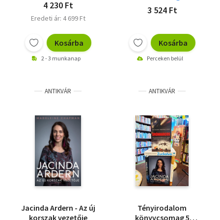
4 230 Ft
3 524 Ft
Eredeti ár: 4 699 Ft
Kosárba
Kosárba
2 - 3 munkanap
Perceken belül
ANTIKVÁR
ANTIKVÁR
Jacinda Ardern - Az új
Tényirodalom
korszak vezetője
könyvcsomag 5