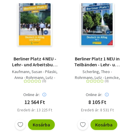
Berliner Platz 4 NEU -
Berliner Platz 1 NEU in
Lehr- und Arbeitsbuch
Teilbänden - Lehr- und
4 mit 2 Audio-CDs -
Arbeitsbuch 1, Teil 1
Kaufmann, Susan - Pilaski,
Scherling, Theo -
Deutsch in Alltag und
mit Audio-CD und "Im
Anna - Rohrmann, Lutz -
Rohrmann, Lutz - Lemcke,
Beruf
Alltag EXTRA" -
Harst, Eva - Rodi, Margret -
Christiane
Deutsch im Alltag
Sonntag, Ralf
Online ár:
Online ár:
12 564 Ft
8 105 Ft
Eredeti ár: 13 225 Ft
Eredeti ár: 8 531 Ft
Kosárba
Kosárba