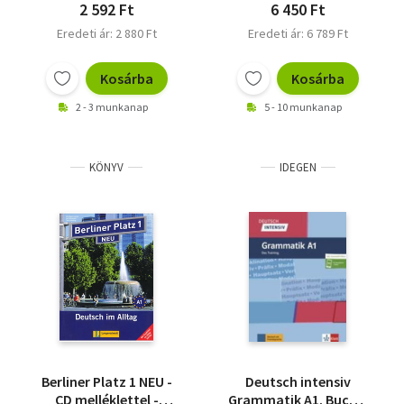
2 592 Ft
6 450 Ft
Eredeti ár: 2 880 Ft
Eredeti ár: 6 789 Ft
Kosárba
Kosárba
2 - 3 munkanap
5 - 10 munkanap
KÖNYV
IDEGEN
Berliner Platz 1 NEU -
Deutsch intensiv
CD melléklettel -
Grammatik A1. Buch +