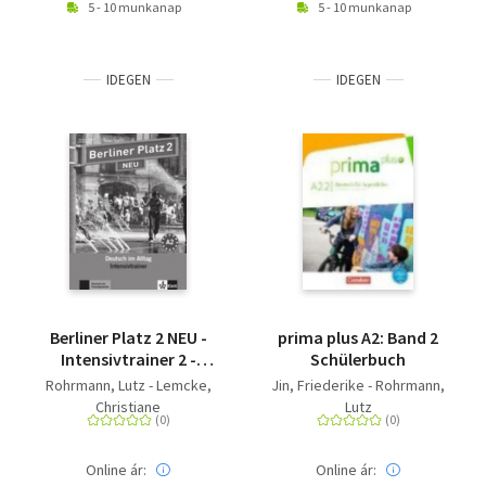
5 - 10 munkanap
5 - 10 munkanap
IDEGEN
IDEGEN
Berliner Platz 2 NEU -
prima plus A2: Band 2
Intensivtrainer 2 -
Schülerbuch
Deutsch im Alltag
Rohrmann, Lutz - Lemcke,
Jin, Friederike - Rohrmann,
Christiane
Lutz
Online ár:
Online ár: