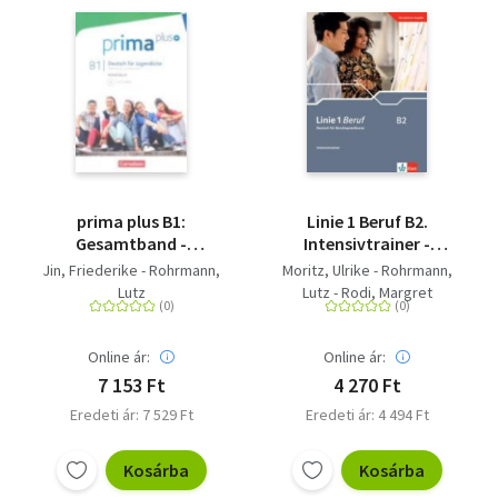
prima plus B1:
Linie 1 Beruf B2.
Gesamtband -
Intensivtrainer -
Arbeitsbuch mit CD-
Deutsch für
Jin, Friederike - Rohrmann,
Moritz, Ulrike - Rohrmann,
ROM - Mit interaktiven
Berufssprachkurse
Lutz
Lutz - Rodi, Margret
Übungen auf scook.de
Online ár:
Online ár:
7 153 Ft
4 270 Ft
Eredeti ár: 7 529 Ft
Eredeti ár: 4 494 Ft
Kosárba
Kosárba