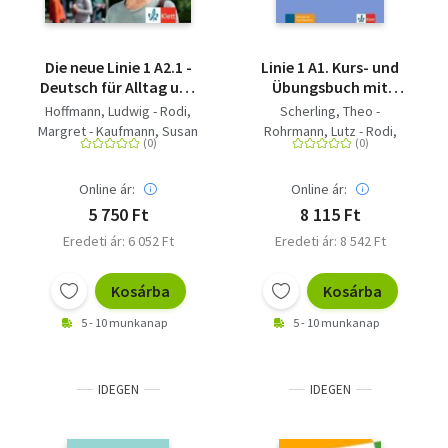
Die neue Linie 1 A2.1 -
Linie 1 A1. Kurs- und
Deutsch für Alltag und
Übungsbuch mit
Beruf. Audio-CDs
Zugang zur Klett
Hoffmann, Ludwig - Rodi,
Scherling, Theo -
Argumented App, Teil
Margret - Kaufmann, Susan
Rohrmann, Lutz - Rodi,
1 - Kurs- und
- Rohrmann, Lutz - Moritz,
Margret - Moritz, Ulrike -
Übungsbuch mit DVD-
Ulrike - Rusch, Paul
Kaufmann, Susan -
ROM, Teil 1
Online ár:
Online ár:
Sonntag, Ralf - Harst, Eva
5 750 Ft
8 115 Ft
Eredeti ár: 6 052 Ft
Eredeti ár: 8 542 Ft
Kosárba
Kosárba
5 - 10 munkanap
5 - 10 munkanap
IDEGEN
IDEGEN