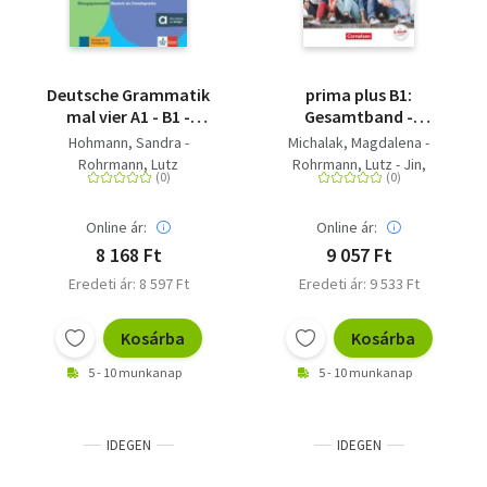
Deutsche Grammatik
prima plus B1:
mal vier A1 - B1 -
Gesamtband -
Übungsgrammatik
Schülerbuch
Hohmann, Sandra -
Michalak, Magdalena -
Deutsch als
Rohrmann, Lutz
Rohrmann, Lutz - Jin,
Fremdsprache A1 - B1.
Friederike
verstehen - üben -
vertiefen - können .
Online ár:
Online ár:
Buch mit digitalen
8 168 Ft
9 057 Ft
Extras
Eredeti ár: 8 597 Ft
Eredeti ár: 9 533 Ft
Kosárba
Kosárba
5 - 10 munkanap
5 - 10 munkanap
IDEGEN
IDEGEN