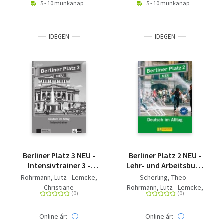
5 - 10 munkanap
5 - 10 munkanap
IDEGEN
IDEGEN
Berliner Platz 3 NEU -
Berliner Platz 2 NEU -
Intensivtrainer 3 -
Lehr- und Arbeitsbuch
Deutsch im Alltag
2 mit 2 Audio-CDs und
Rohrmann, Lutz - Lemcke,
Scherling, Theo -
"Treffpunkt D-A-CH" -
Christiane
Rohrmann, Lutz - Lemcke,
Deutsch im Alltag
Christiane
Online ár:
Online ár: