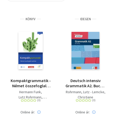
Szótár, nyelvkönyv
KÖNYV
IDEGEN
Tankönyv, segédkönyv
Társadalomtudomány
Természettudomány
Történelem
Vallás
Kompaktgrammatik -
Deutsch intensiv
Német összefoglaló
Grammatik A2. Buch +
nyelvtan
online - Das Training
Hermann Funk
Rohrmann, Lutz - Lemcke,
Lutz Rohrmann
Christiane
Michael Koenig
Dr. Scheibl György
Online ár:
Online ár: