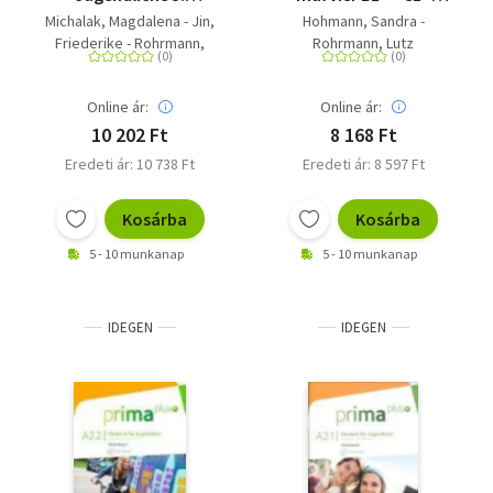
Schülerbuch -
Übungsgrammatik
Michalak, Magdalena - Jin,
Hohmann, Sandra -
Europäischer
Deutsch als
Friederike - Rohrmann,
Rohrmann, Lutz
Referenzrahmen: B1
Fremdsprache. Buch
Lutz
mit digitalen Extras
Online ár:
Online ár:
10 202 Ft
8 168 Ft
Eredeti ár: 10 738 Ft
Eredeti ár: 8 597 Ft
Kosárba
Kosárba
5 - 10 munkanap
5 - 10 munkanap
IDEGEN
IDEGEN