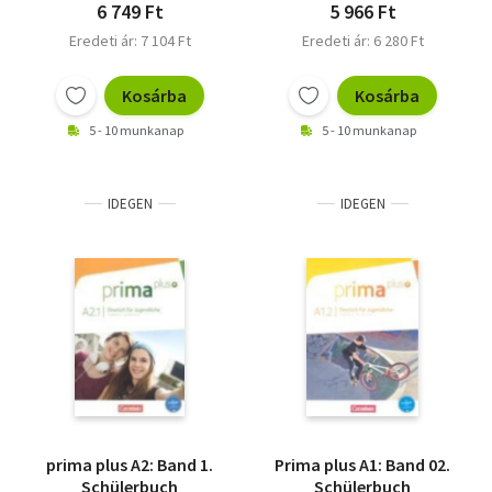
6 749 Ft
5 966 Ft
Eredeti ár: 7 104 Ft
Eredeti ár: 6 280 Ft
Kosárba
Kosárba
5 - 10 munkanap
5 - 10 munkanap
IDEGEN
IDEGEN
prima plus A2: Band 1.
Prima plus A1: Band 02.
Schülerbuch
Schülerbuch