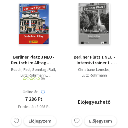
Berliner Platz 3 NEU -
Berliner Platz 1 NEU -
Deutsch im Alltag - mit
Intensivtrainer 1 -
CD
Deutsch im Alltag
Rusch, Paul
Sonntag, Ralf
Christiane Lemcke
Lutz Rohrmann
Lutz Rohrmann
Scherling, Theo
Kaufmann, Susan
Online ár:
Lemke, Christiane
7 286 Ft
Előjegyezhető
Eredeti ár: 8 095 Ft
Előjegyzem
Előjegyzem