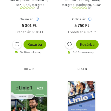
Beruf. Intensivtrainer
Lutz - Rodi, Margret
Margret - Kaufmann, Susan
- Rohrmann, Lutz - Moritz,
Ulrike - Rusch, Paul
Online ár:
Online ár:
5 801 Ft
5 750 Ft
Eredeti ár: 6 106 Ft
Eredeti ár: 6 052 Ft
Kosárba
Kosárba
5 - 10 munkanap
5 - 10 munkanap
IDEGEN
IDEGEN