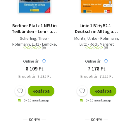
Berliner Platz 1 NEU in
Linie 1 B1+/B2.1 -
Teilbänden - Lehr- und
Deutsch in Alltag und
Arbeitsbuch 1, Teil 2
Beruf
Scherling, Theo -
Moritz, Ulrike - Rohrmann,
mit Audio-CD und "Im
Rohrmann, Lutz - Lemcke,
Lutz - Rodi, Margret
Alltag EXTRA" -
Christiane
Deutsch im Alltag
Online ár:
Online ár:
8 109 Ft
7 178 Ft
Eredeti ár: 8 535 Ft
Eredeti ár: 7 555 Ft
Kosárba
Kosárba
5 - 10 munkanap
5 - 10 munkanap
KÖNYV
KÖNYV