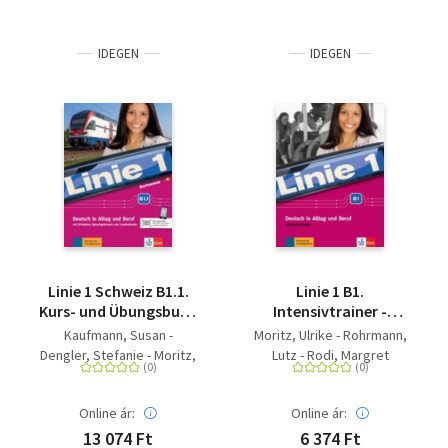
IDEGEN
IDEGEN
Linie 1 Schweiz B1.1.
Linie 1 B1.
Kurs- und Übungsbuch
Intensivtrainer -
mit DVD-ROM -
Deutsch in Alltag und
Kaufmann, Susan -
Moritz, Ulrike - Rohrmann,
Deutsch in Alltag und
Beruf
Dengler, Stefanie - Moritz,
Lutz - Rodi, Margret
Beruf mit Schweizer
Ulrike - Rohrmann, Lutz -
Sprachgebrauch und
Staufer-Zahner, Käthi -
Landeskunde. Kurs-
Online ár:
Online ár:
Rusch, Paul - Rodi, Margret
und Übungsbuch mit
- Hoffmann, Ludwig -
13 074 Ft
6 374 Ft