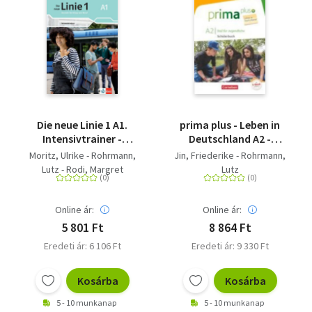
Die neue Linie 1 A1.
prima plus - Leben in
Intensivtrainer -
Deutschland A2 -
Deutsch für Alltag und
Schülerbuch mit
Moritz, Ulrike - Rohrmann,
Jin, Friederike - Rohrmann,
Beruf
Audios online
Lutz - Rodi, Margret
Lutz
Online ár:
Online ár:
5 801 Ft
8 864 Ft
Eredeti ár: 6 106 Ft
Eredeti ár: 9 330 Ft
Kosárba
Kosárba
5 - 10 munkanap
5 - 10 munkanap