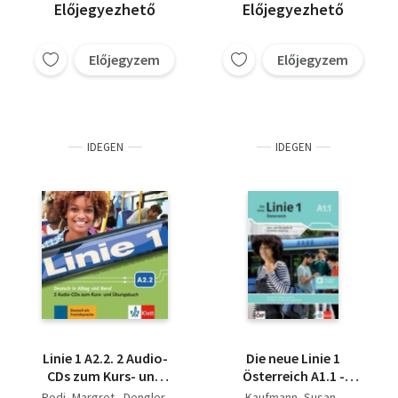
gyűjteménye)
Előjegyezhető
Előjegyezhető
Előjegyzem
Előjegyzem
IDEGEN
IDEGEN
Linie 1 A2.2. 2 Audio-
Die neue Linie 1
CDs zum Kurs- und
Österreich A1.1 -
Übungsbuch - Deutsch
Hybride Ausgabe
Rodi, Margret - Dengler,
Kaufmann, Susan -