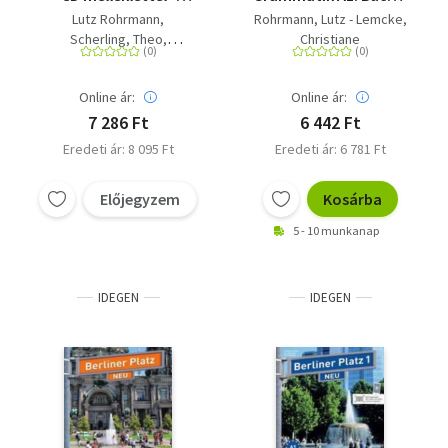
Deutsch im Alltag
online - Das Training.
Lutz Rohrmann
Rohrmann, Lutz - Lemcke,
Extra - mit CDs
Buch + online
Scherling, Theo
Christiane
Lemke, Christiane
Online ár:
Online ár:
7 286 Ft
6 442 Ft
Eredeti ár: 8 095 Ft
Eredeti ár: 6 781 Ft
Előjegyzem
Kosárba
5 - 10 munkanap
IDEGEN
IDEGEN