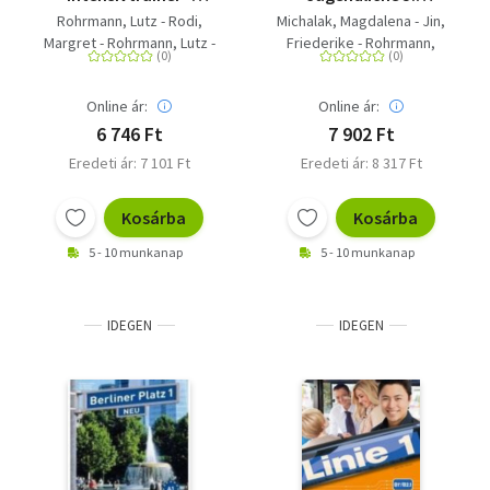
Deutsch in Alltag und
Arbeitsbuch mit CD -
Rohrmann, Lutz - Rodi,
Michalak, Magdalena - Jin,
Beruf
Europäischer
Margret - Rohrmann, Lutz -
Friederike - Rohrmann,
Referenzrahmen: B1
Rodi, Margret
Lutz
Online ár:
Online ár:
6 746 Ft
7 902 Ft
Eredeti ár: 7 101 Ft
Eredeti ár: 8 317 Ft
Kosárba
Kosárba
5 - 10 munkanap
5 - 10 munkanap
IDEGEN
IDEGEN