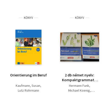
KÖNYV
KÖNYV
Orientierung im Beruf
2 db német nyelv:
Kompaktgrammatik
(Német összefoglaló
Kaufmann, Susan
Hermann Funk
nyelvtan) + Német
Lutz Rohrmann
Michael Koenig
szókincs (A
Lutz Rohrmann
leggyakoribb szavak
Dr. Scheibl György
tematikus
Erwin Tschirner