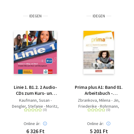
IDEGEN
IDEGEN
Linie 1. B1.2. 2 Audio-
Prima plus A1: Band 01.
CDs zum Kurs- und
Arbeitsbuch -
Übungsbuch - Deutsch
Arbeitsbuch - Mit
Kaufmann, Susan -
Zbrankova, Milena - Jin,
in Alltag und Beruf
interaktiven Übungen
Dengler, Stefanie - Moritz,
Friederike - Rohrmann,
online
Ulrike - Rohrmann, Lutz -
Lutz
Rodi, Margret - Hoffmann,
Online ár:
Online ár:
Ludwig - Rusch, Paul -
Sonntag, Ralf
6 326 Ft
5 201 Ft