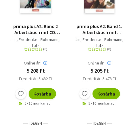
prima plus A2: Band 2
prima plus A2: Band 1.
Arbeitsbuch mit CD-
Arbeitsbuch mit
ROM - Mit interaktiven
interaktiven Übungen
Jin, Friederike - Rohrmann,
Jin, Friederike - Rohrmann,
Übungen auf scook.de
online - Mit
Lutz
Lutz
interaktiven Übungen
auf scook.de
Online ár:
Online ár:
5 208 Ft
5 205 Ft
Eredeti ár: 5 482 Ft
Eredeti ár: 5 478 Ft
Kosárba
Kosárba
5 - 10 munkanap
5 - 10 munkanap
IDEGEN
IDEGEN