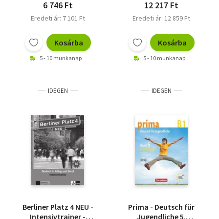
6 746 Ft
12 217 Ft
Eredeti ár: 7 101 Ft
Eredeti ár: 12 859 Ft
Kosárba
Kosárba
5 - 10 munkanap
5 - 10 munkanap
IDEGEN
IDEGEN
Berliner Platz 4 NEU -
Prima - Deutsch für
Intensivtrainer -
Jugendliche 5.