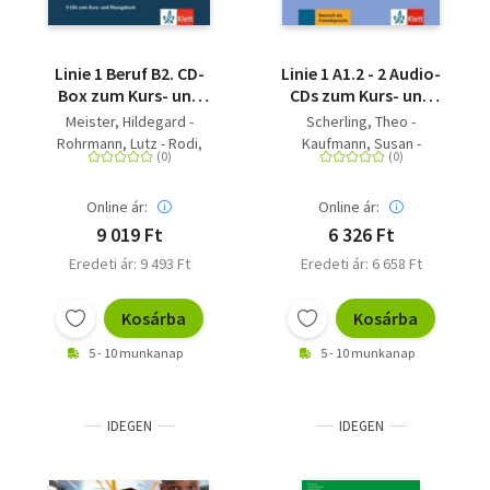
Linie 1 Beruf B2. CD-
Linie 1 A1.2 - 2 Audio-
Box zum Kurs- und
CDs zum Kurs- und
Übungsbuch - Deutsch
Übungsbuch
Meister, Hildegard -
Scherling, Theo -
für Berufssprachkurse
Rohrmann, Lutz - Rodi,
Kaufmann, Susan -
Margret - Moritz, Ulrike -
Rohrmann, Lutz - Sonntag,
Kaufmann, Susan -
Ralf - Moritz, Ulrike - Rodi,
Online ár:
Online ár:
Schümann, Anja
Margret - Harst, Eva
9 019 Ft
6 326 Ft
Eredeti ár: 9 493 Ft
Eredeti ár: 6 658 Ft
Kosárba
Kosárba
5 - 10 munkanap
5 - 10 munkanap
IDEGEN
IDEGEN