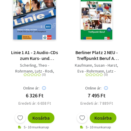
Linie 1 A1 - 2 Audio-CDs
Berliner Platz 2 NEU -
zum Kurs- und
Treffpunkt Beruf A2
Übungsbuch, Teil 1
mit Audio-CD -
Scherling, Theo -
Kaufmann, Susan - Harst,
Deutsch im Alltag
Rohrmann, Lutz - Rodi,
Eva - Rohrmann, Lutz -
Margret - Moritz, Ulrike -
Rodi, Margret
Kaufmann, Susan -
Online ár:
Online ár:
Sonntag, Ralf - Harst, Eva
6 326 Ft
7 495 Ft
Eredeti ár: 6 658 Ft
Eredeti ár: 7 889 Ft
Kosárba
Kosárba
5 - 10 munkanap
5 - 10 munkanap