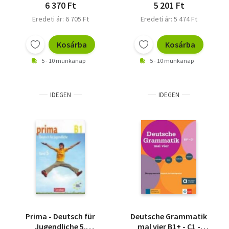
6 370 Ft
5 201 Ft
Eredeti ár: 6 705 Ft
Eredeti ár: 5 474 Ft
Kosárba
Kosárba
5 - 10 munkanap
5 - 10 munkanap
IDEGEN
IDEGEN
Prima - Deutsch für
Deutsche Grammatik
Jugendliche 5.
mal vier B1+ - C1 -