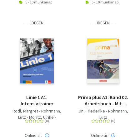
5 - 10 munkanap
5 - 10 munkanap
IDEGEN
IDEGEN
Linie 1 A1.
Prima plus A1: Band 02.
Intensivtrainer
Arbeitsbuch - Mit
interaktiven Übungen
Rodi, Margret - Rohrmann,
Jin, Friederike - Rohrmann,
online - Mit
Lutz - Moritz, Ulrike -
Lutz
interaktiven Übungen
Kaufmann, Susan
auf scook.de
Online ár:
Online ár: