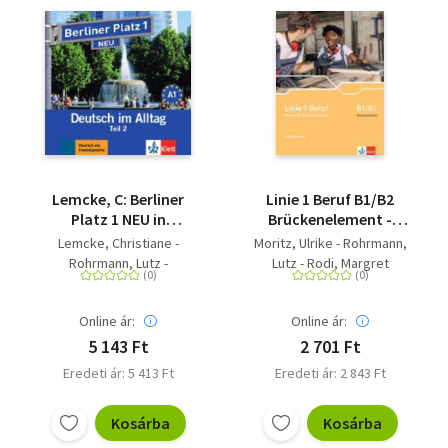
Lemcke, C: Berliner
Linie 1 Beruf B1/B2
Platz 1 NEU in
Brückenelement -
Teilbänden - Audio-CD
Deutsch für
Lemcke, Christiane -
Moritz, Ulrike - Rohrmann,
zum - Deutsch im
Berufssprachkurse.
Rohrmann, Lutz -
Lutz - Rodi, Margret
Alltag
Intensivtrainer
Scherling, Theo
Online ár:
Online ár:
5 143 Ft
2 701 Ft
Eredeti ár: 5 413 Ft
Eredeti ár: 2 843 Ft
Kosárba
Kosárba