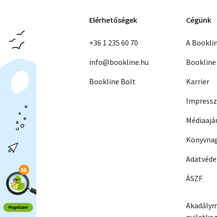
Elérhetőségek
Cégünk
+36 1 235 60 70
A Bookli
info@bookline.hu
Bookline
Bookline Bolt
Karrier
Impress
Médiaajá
Könyvnag
Adatvéd
ÁSZF
Akadálym