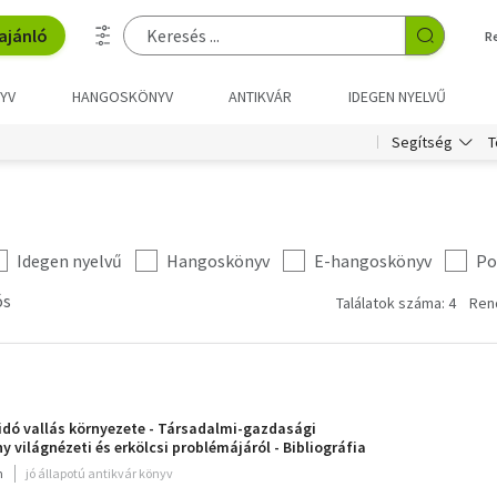
ajánló
R
YV
HANGOSKÖNYV
ANTIKVÁR
IDEGEN NYELVŰ
T
Segítség
Idegen nyelvű
Hangoskönyv
E-hangoskönyv
Po
ós
Találatok száma: 4
Ren
idó vallás környezete - Társadalmi-gazdasági
 világnézeti és erkölcsi problémájáról - Bibliográfia
m
jó állapotú antikvár könyv