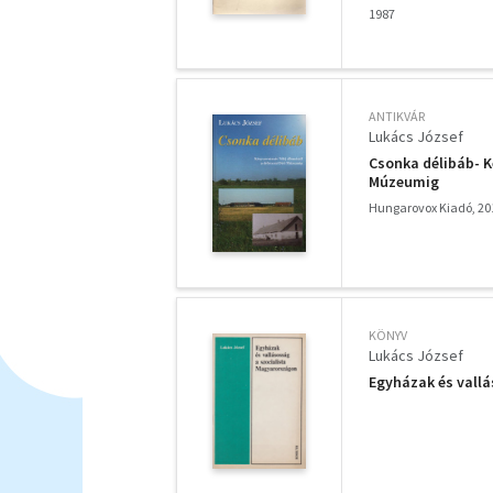
1987
ANTIKVÁR
Lukács József
Csonka délibáb- K
Múzeumig
Hungarovox Kiadó, 20
KÖNYV
Lukács József
Egyházak és vall