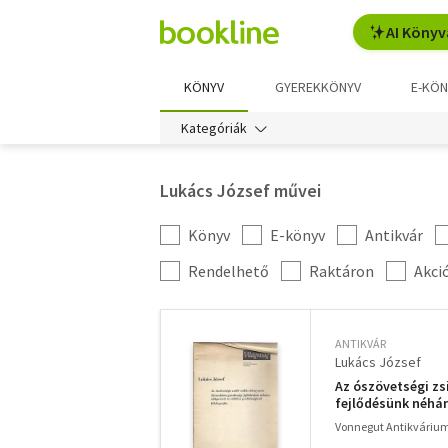
AI Könyv
KÖNYV
GYEREKKÖNYV
E-KÖN
Kategóriák
Lukács József művei
Könyv
E-könyv
Antikvár
Kategória
szűrés
További
Rendelhető
Raktáron
Akci
szűrők
ANTIKVÁR
Lukács József
Az ószövetségi zs
fejlődésünk néhány
Vonnegut Antikváriu