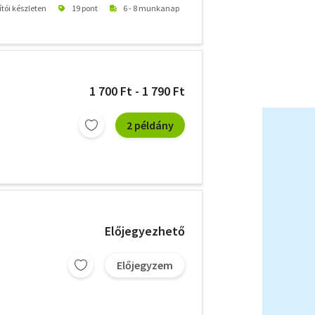
ítói készleten
19 pont
6 - 8 munkanap
1 700 Ft - 1 790 Ft
2 példány
Előjegyezhető
Előjegyzem