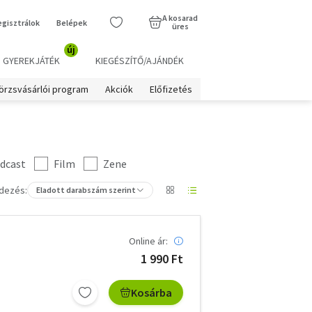
A kosarad
egisztrálok
Belépek
üres
új
GYEREKJÁTÉK
KIEGÉSZÍTŐ/AJÁNDÉK
örzsvásárlói program
Akciók
Előfizetés
dcast
Film
Zene
dezés:
Eladott darabszám szerint
Online ár:
1 990 Ft
Kosárba