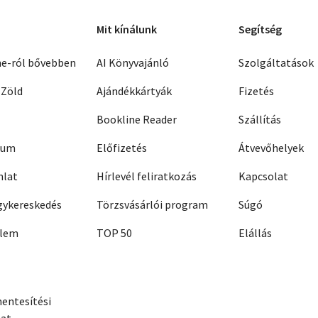
Mit kínálunk
Segítség
ne-ról bővebben
AI Könyvajánló
Szolgáltatások
 Zöld
Ajándékkártyák
Fizetés
Bookline Reader
Szállítás
zum
Előfizetés
Átvevőhelyek
nlat
Hírlevél feliratkozás
Kapcsolat
ykereskedés
Törzsvásárlói program
Súgó
elem
TOP 50
Elállás
entesítési