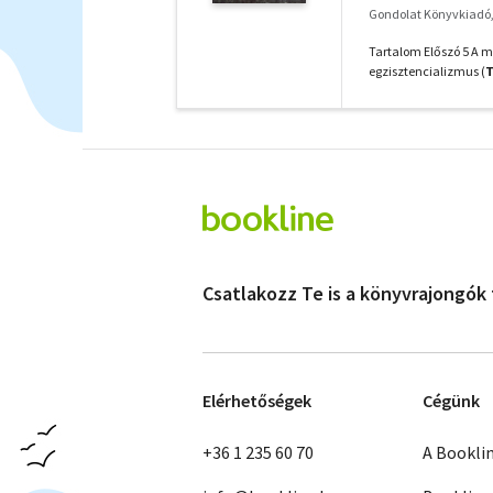
Gondolat Könyvkiadó,
Tartalom Előszó 5 A ma
egzisztencializmus (
T
Csatlakozz Te is a könyvrajongók
Elérhetőségek
Cégünk
+36 1 235 60 70
A Bookli