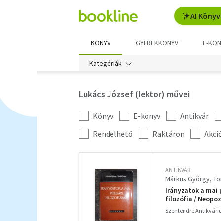
AI Könyv
KÖNYV
GYEREKKÖNYV
E-KÖN
Kategóriák
Lukács József (lektor) művei
Könyv
E-könyv
Antikvár
Kategória
szűrés
További
Rendelhető
Raktáron
Akci
szűrők
ANTIKVÁR
Márkus György
To
Irányzatok a mai 
filozófia / Neopo
Szentendre Antikvár