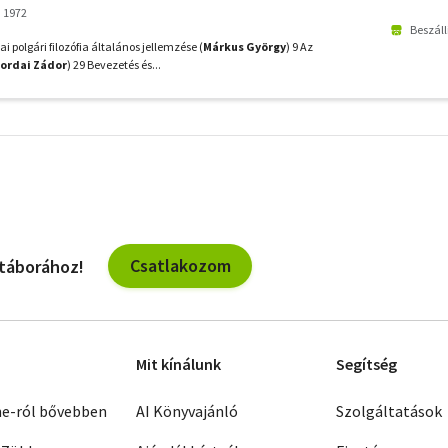
 1972
Beszáll
i polgári filozófia általános jellemzése (
Márkus György
) 9 Az
ordai Zádor
) 29 Bevezetés és...
További
szűrők
Csatlakozom
 táborához!
Mit kínálunk
Segítség
ne-ról bővebben
AI Könyvajánló
Szolgáltatások