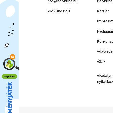
info@bookline.hu
Bookline
Bookline Bolt
Karrier
Impress
Médiaajá
Könyvnag
Adatvéd
ÁSZF
Akadálym
nyilatko