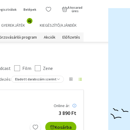
A kosarad
egisztrálok
Belépek
üres
új
GYEREKJÁTÉK
KIEGÉSZÍTŐ/AJÁNDÉK
örzsvásárlói program
Akciók
Előfizetés
dcast
Film
Zene
dezés:
Eladott darabszám szerint
Online ár:
3 890 Ft
Kosárba