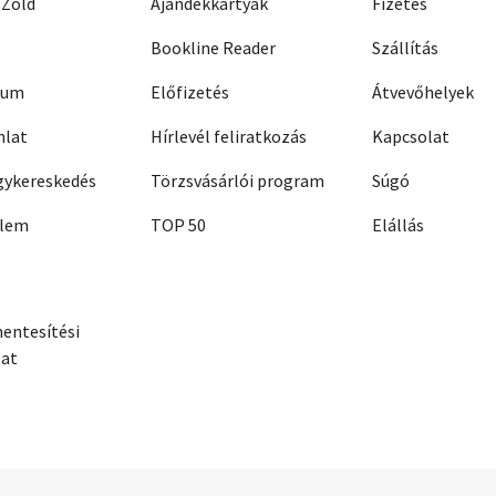
 Zöld
Ajándékkártyák
Fizetés
Bookline Reader
Szállítás
zum
Előfizetés
Átvevőhelyek
nlat
Hírlevél feliratkozás
Kapcsolat
ykereskedés
Törzsvásárlói program
Súgó
elem
TOP 50
Elállás
entesítési
zat