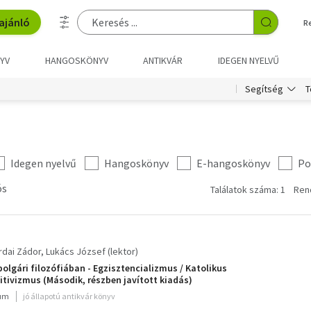
ajánló
R
YV
HANGOSKÖNYV
ANTIKVÁR
IDEGEN NYELVŰ
T
Segítség
Idegen nyelvű
Hangoskönyv
E-hangoskönyv
Po
ós
Találatok száma: 1
Ren
rdai Zádor
Lukács József (lektor)
polgári filozófiában - Egzisztencializmus / Katolikus
zitivizmus (Második, részben javított kiadás)
ium
jó állapotú antikvár könyv