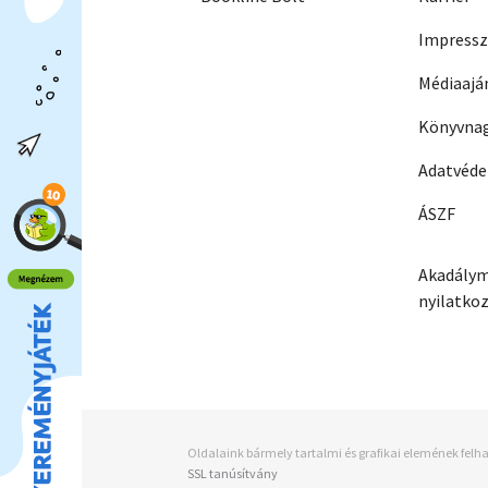
Impress
Médiaajá
Könyvnag
Adatvéd
ÁSZF
Akadálym
nyilatko
Oldalaink bármely tartalmi és grafikai elemének felha
SSL tanúsítvány