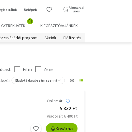
A kosarad
egisztrálok
Belépek
üres
új
GYEREKJÁTÉK
KIEGÉSZÍTŐ/AJÁNDÉK
örzsvásárlói program
Akciók
Előfizetés
dcast
Film
Zene
dezés:
Eladott darabszám szerint
Online ár:
5 832 Ft
Kiadói ár: 6 480 Ft
Kosárba