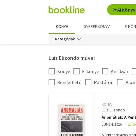
AI Könyv
KÖNYV
GYEREKKÖNYV
E-KÖN
Kategóriák
Luis Elizondo művei
Könyv
E-könyv
Antikvár
Kategória
szűrés
További
Rendelhető
Raktáron
Akci
szűrők
KÖNYV
Luis Elizondo
Anomáliák: A Pen
LUMEN, 2026
A Pentagon azon progr