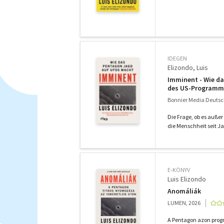
IDEGEN
Elizondo, Luis
Imminent - Wie da
des US-Programms
Bonnier Media Deutsc
Die Frage, ob es außer
die Menschheit seit J
E-KÖNYV
Luis Elizondo
Anomáliák
LUMEN, 2026
A Pentagon azon progr