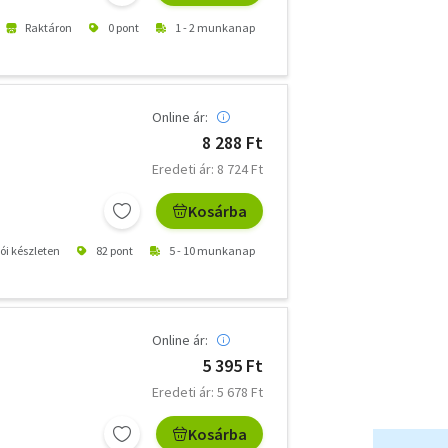
Raktáron
0 pont
1 - 2 munkanap
Online ár:
8 288 Ft
Eredeti ár: 8 724 Ft
Kosárba
tói készleten
82 pont
5 - 10 munkanap
Online ár:
5 395 Ft
Eredeti ár: 5 678 Ft
Kosárba