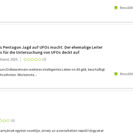
Beszállí
s Pentagon Jagd auf UFOs macht. Der ehemalige Leiter
 für die Untersuchung von UFOs deckt auf
hland, 2025
 uns Erdbewohnern weiteres intelligentes Leben im All gibt, beschäftigt
Beszállí
ahrzehnten. Wie könnte...
amjának egykori vezetője, amely az azonosítatlan repülő tárgyakat