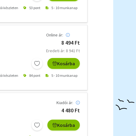
tói készleten
53 pont
5 - 10 munkanap
Online ár:
8 494 Ft
Eredeti ár: 8 941 Ft
Kosárba
tói készleten
84 pont
5 - 10 munkanap
Kiadói ár:
4 480 Ft
Kosárba