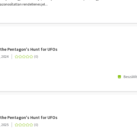
zonosítatlan rendellenes jel...
 the Pentagon's Hunt for UFOs
, 2024
Beszállí
 the Pentagon's Hunt for UFOs
, 2025