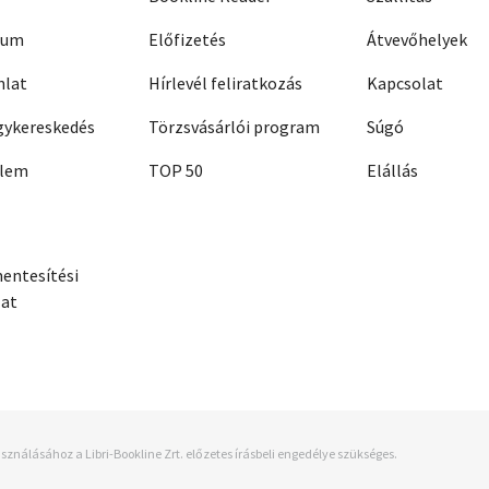
zum
Előfizetés
Átvevőhelyek
nlat
Hírlevél feliratkozás
Kapcsolat
ykereskedés
Törzsvásárlói program
Súgó
elem
TOP 50
Elállás
entesítési
zat
sználásához a Libri-Bookline Zrt. előzetes írásbeli engedélye szükséges.