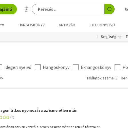
ajánló
R
YV
HANGOSKÖNYV
ANTIKVÁR
IDEGEN NYELVŰ
T
Segítség
Idegen nyelvű
Hangoskönyv
E-hangoskönyv
Po
ós
Találatok száma: 5
Ren
tagon titkos nyomozása az ismeretlen után
amjának egykori vezetője, amely az azonosítatlan repülő tárgyakat