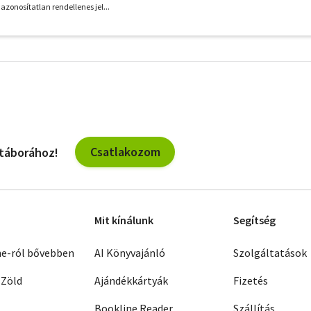
zonosítatlan rendellenes jel...
További
szűrők
Csatlakozom
 táborához!
Mit kínálunk
Segítség
ne-ról bővebben
AI Könyvajánló
Szolgáltatások
 Zöld
Ajándékkártyák
Fizetés
Bookline Reader
Szállítás