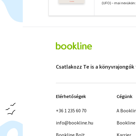
(UFO) – mai nevükön: a
Csatlakozz Te is a könyvrajongók
Elérhetőségek
Cégünk
+36 1 235 60 70
A Bookli
info@bookline.hu
Bookline
Bookline Bolt
Karrier