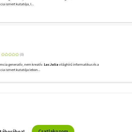
ia ismert kutatója, l...
gencia generatív, nem kreatív.
Luc Julia
világhírű informatikus és a
cia ismert kutatója lebon...
További
szűrők
Csatlakozom
 táborához!