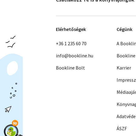
Elérhetőségek
Cégünk
+36 1 235 60 70
A Bookli
info@bookline.hu
Bookline
Bookline Bolt
Karrier
Impress
Médiaajá
Könyvnag
Adatvéd
ÁSZF