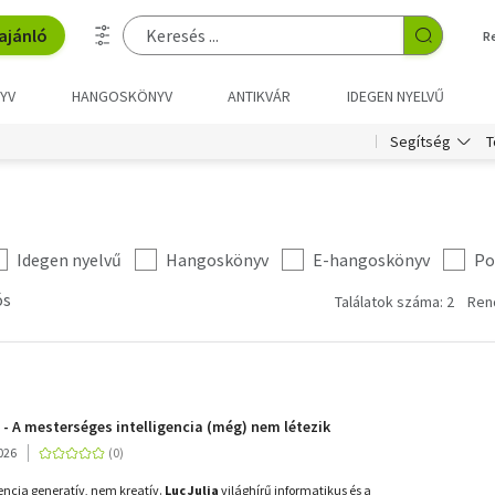
ajánló
R
YV
HANGOSKÖNYV
ANTIKVÁR
IDEGEN NYELVŰ
T
Segítség
Idegen nyelvű
Hangoskönyv
E-hangoskönyv
Po
ós
Találatok száma: 2
Ren
 - A mesterséges intelligencia (még) nem létezik
026
gencia generatív, nem kreatív.
Luc Julia
világhírű informatikus és a