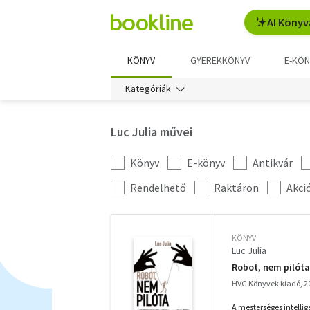
AI Könyv
KÖNYV
GYEREKKÖNYV
E-KÖN
Kategóriák
Luc Julia művei
Könyv
E-könyv
Antikvár
Kategória
szűrés
További
Rendelhető
Raktáron
Akci
szűrők
KÖNYV
Luc Julia
Robot, nem pilóta
HVG Könyvek kiadó, 2
A mesterséges intelli