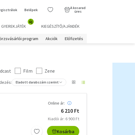
A kosarad
egisztrálok
Belépek
üres
új
GYEREKJÁTÉK
KIEGÉSZÍTŐ/AJÁNDÉK
örzsvásárlói program
Akciók
Előfizetés
dcast
Film
Zene
dezés:
Eladott darabszám szerint
Online ár:
6 210 Ft
Kiadói ár: 6 900 Ft
Kosárba