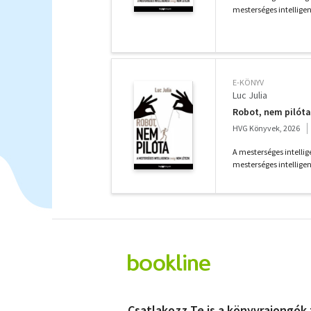
mesterséges intelligenc
E-KÖNYV
Luc Julia
Robot, nem pilóta
HVG Könyvek, 2026
A mesterséges intelli
mesterséges intelligen
Csatlakozz Te is a könyvrajongók