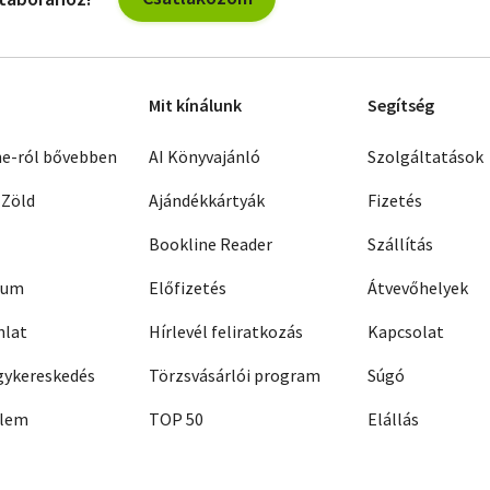
Mit kínálunk
Segítség
ne-ról bővebben
AI Könyvajánló
Szolgáltatások
 Zöld
Ajándékkártyák
Fizetés
Bookline Reader
Szállítás
zum
Előfizetés
Átvevőhelyek
nlat
Hírlevél feliratkozás
Kapcsolat
ykereskedés
Törzsvásárlói program
Súgó
elem
TOP 50
Elállás