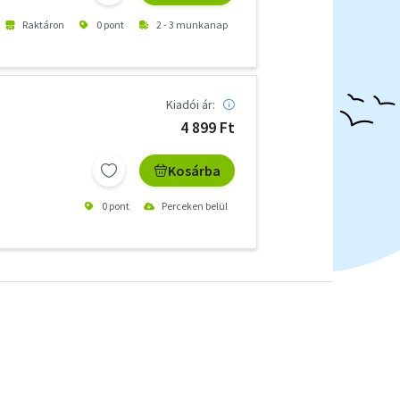
Raktáron
0 pont
2 - 3 munkanap
Kiadói ár:
4 899 Ft
Kosárba
0 pont
Perceken belül