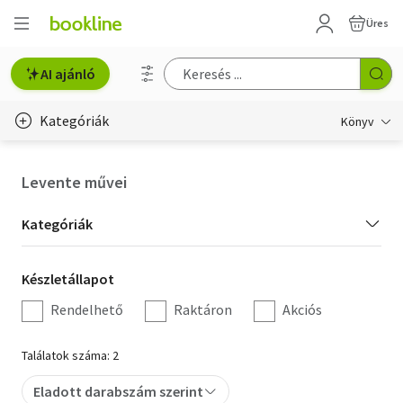
Üres
AI ajánló
Kategóriák
Könyv
Életmód, egészség
Levente művei
Erotika
Kategória
Kategóriák
Gyermek- és ifjúsági
szűrés
Készletállapot
Készletállapot
Hobbi, szabadidő
szűrés
Rendelhető
Raktáron
Akciós
Irodalom
Találatok száma: 2
Művészet
Eladott darabszám szerint
Szakkönyv