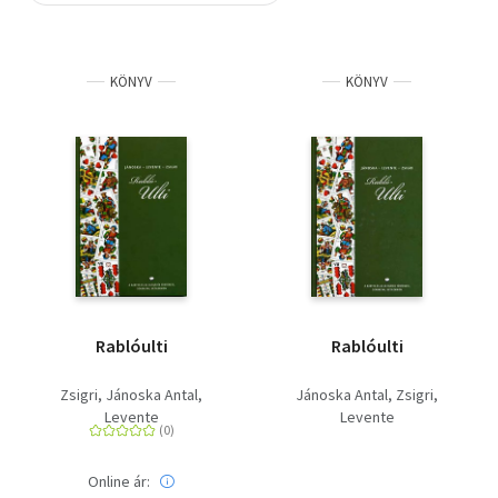
Szótár, nyelvkönyv
KÖNYV
KÖNYV
Tankönyv, segédkönyv
Társadalomtudomány
Természettudomány
Történelem
Vallás
Rablóulti
Rablóulti
Zsigri
Jánoska Antal
Jánoska Antal
Zsigri
Levente
Levente
Online ár: