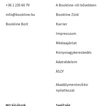
+36 1 235 60 70
A Bookline-ról bővebben
info@bookline.hu
Bookline Zöld
Bookline Bolt
Karrier
Impresszum
Médiaajánlat
Könyvnagykereskedés
Adatvédelem
ÁSZF
Akadálymentesítési
nyilatkozat
Mit kínálunk
Segítség