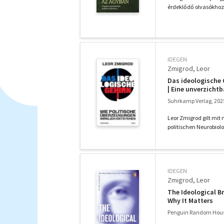
érdeklődő olvasókhoz.
IDEGEN
Zmigrod, Leor
Das ideologische 
| Eine unverzicht
Suhrkamp Verlag, 202
Leor Zmigrod gilt mit 
politischen Neurobiolog
IDEGEN
Zmigrod, Leor
The Ideological B
Why It Matters
Penguin Random Hous