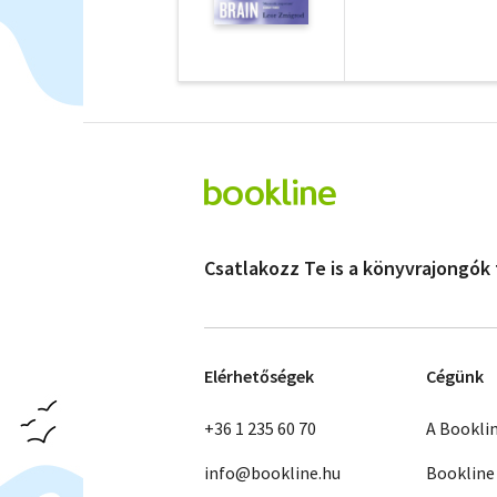
Csatlakozz Te is a könyvrajongók
Elérhetőségek
Cégünk
+36 1 235 60 70
A Bookli
info@bookline.hu
Bookline