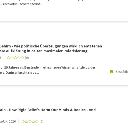
 Provokatív üzenete szerint...
Gehirn - Wie politische Überzeugungen wirklich entstehen
bare Aufklärung in Zeiten maximaler Polarisierung
5
nur 29 Jahren als Begründerin eines neuen Wissenschaftsfelds: der
Beszállí
ie. Darin erforscht sie de...
rain - How Rigid Beliefs Harm Our Minds & Bodies - And
e UK, 2026