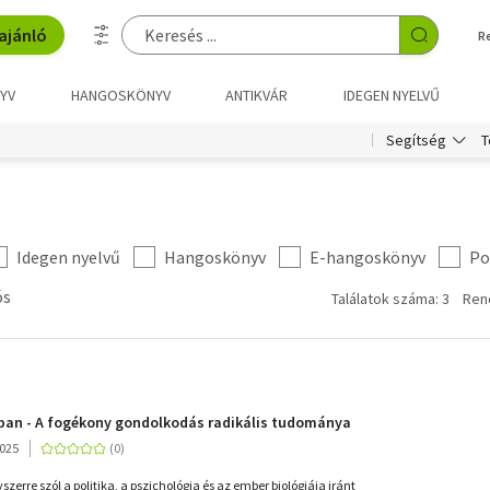
ajánló
R
YV
HANGOSKÖNYV
ANTIKVÁR
IDEGEN NYELVŰ
T
Segítség
Idegen nyelvű
Hangoskönyv
E-hangoskönyv
Po
ós
Találatok száma: 3
Ren
yban - A fogékony gondolkodás radikális tudománya
2025
zerre szól a politika, a pszichológia és az ember biológiája iránt