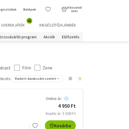
A kosarad
egisztrálok
Belépek
üres
új
GYEREKJÁTÉK
KIEGÉSZÍTŐ/AJÁNDÉK
örzsvásárlói program
Akciók
Előfizetés
dcast
Film
Zene
dezés:
Eladott darabszám szerint
Online ár:
4 950 Ft
Kiadói ár: 5 500 Ft
Kosárba