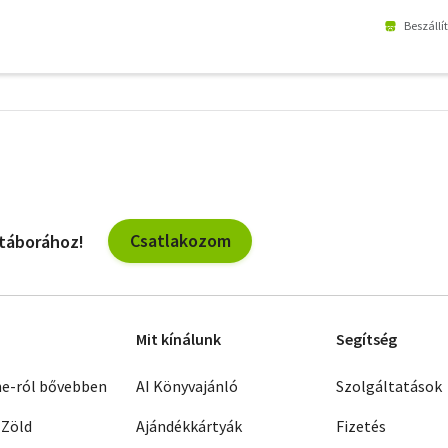
Beszállí
További
szűrők
Csatlakozom
 táborához!
Mit kínálunk
Segítség
ne-ról bővebben
AI Könyvajánló
Szolgáltatások
 Zöld
Ajándékkártyák
Fizetés