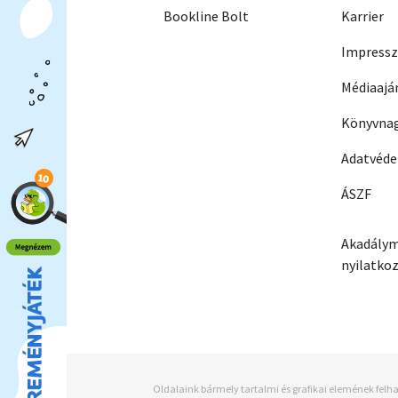
Bookline Bolt
Karrier
Impress
Médiaajá
Könyvnag
Adatvéd
ÁSZF
Akadálym
nyilatko
Oldalaink bármely tartalmi és grafikai elemének felha