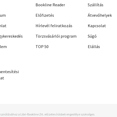
Bookline Reader
Szállítás
zum
Előfizetés
Átvevőhelyek
nlat
Hírlevél feliratkozás
Kapcsolat
ykereskedés
Törzsvásárlói program
Súgó
elem
TOP 50
Elállás
entesítési
zat
sználásához a Libri-Bookline Zrt. előzetes írásbeli engedélye szükséges.