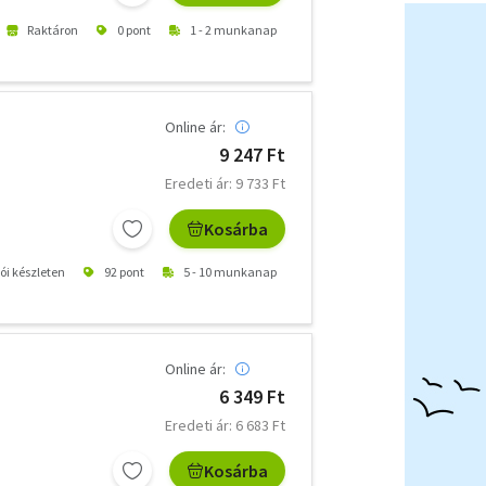
Raktáron
0 pont
1 - 2 munkanap
Online ár:
9 247 Ft
Eredeti ár: 9 733 Ft
Kosárba
tói készleten
92 pont
5 - 10 munkanap
Online ár:
6 349 Ft
Eredeti ár: 6 683 Ft
Kosárba