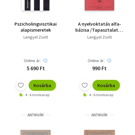
Pszicholingvisztikai
A nyelvoktatás alfa-
alapismeretek
bázisa /Tapasztalatok
és tények az óvodai
Lengyel Zsolt
Lengyel Zsolt
orosz nyelvoktatás
területén/
Online ár:
Online ár:
5 690 Ft
990 Ft
Kosárba
Kosárba
4 - 6 munkanap
4 - 6 munkanap
ANTIKVÁR
ANTIKVÁR