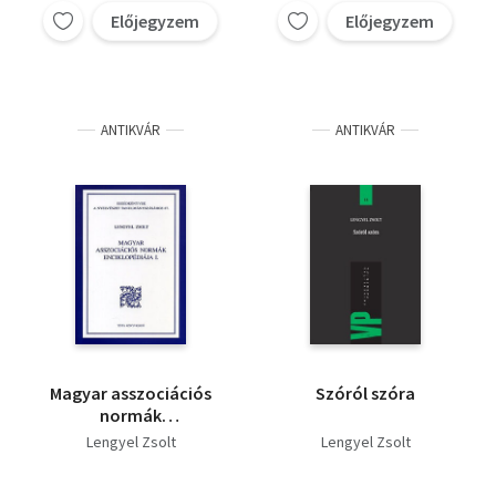
Előjegyzem
Előjegyzem
ANTIKVÁR
ANTIKVÁR
Magyar asszociációs
Szóról szóra
normák
enciklopédiája I.
Lengyel Zsolt
Lengyel Zsolt