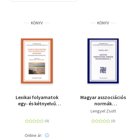
Szótár, nyelvkönyv
KÖNYV
KÖNYV
Tankönyv, segédkönyv
Társadalomtudomány
Természettudomány
Történelem
Vallás
Lexikai folyamatok
Magyar asszociációs
egy- és kétnyelvű
normák
közegben -
enciklopédiája I.
Lengyel Zsolt
Pszicholingvisztikai
tanulmányok II.
Online ár: