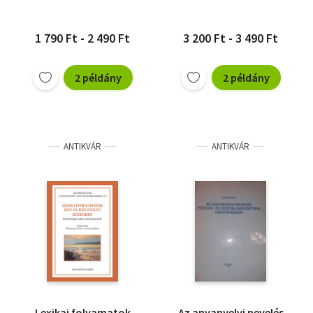
1 790 Ft - 2 490 Ft
3 200 Ft - 3 490 Ft
2 példány
2 példány
ANTIKVÁR
ANTIKVÁR
Lexikai folyamatok
Az anyanyelvi nevelés