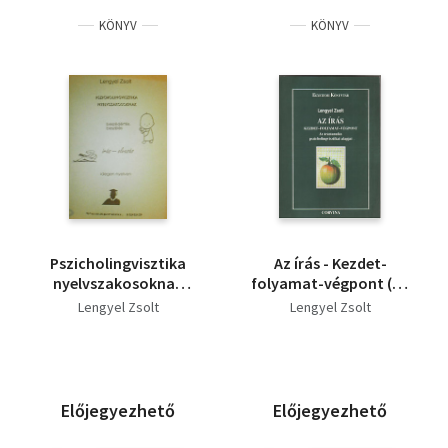
KÖNYV
KÖNYV
Pszicholingvisztika
Az írás - Kezdet-
nyelvszakosoknak
folyamat-végpont (Az
(Beszédértés,
írástanulás
Lengyel Zsolt
Lengyel Zsolt
beszélés, írás-olvasás
pszicholingvisztikai
idegen nyelven)
alapjai)
Előjegyezhető
Előjegyezhető