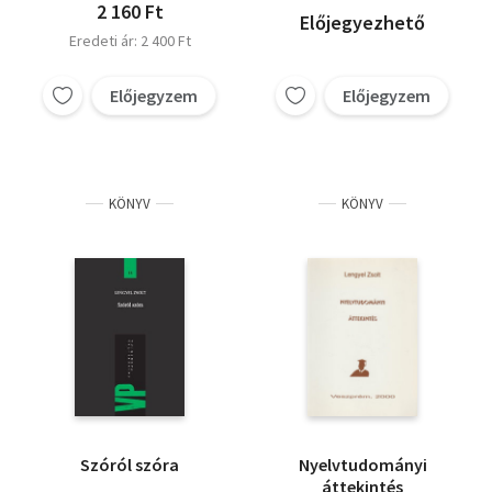
2 160 Ft
Előjegyezhető
Eredeti ár: 2 400 Ft
Előjegyzem
Előjegyzem
KÖNYV
KÖNYV
Szóról szóra
Nyelvtudományi
áttekintés