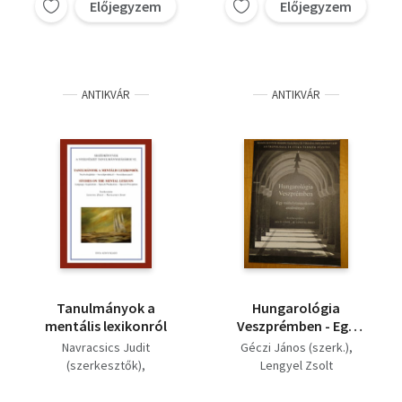
Előjegyzem
Előjegyzem
ANTIKVÁR
ANTIKVÁR
Tanulmányok a
Hungarológia
mentális lexikonról
Veszprémben - Egy
műhelytanácskozás
Navracsics Judit
Géczi János (szerk.)
eredményei
(szerkesztők)
Lengyel Zsolt
Lengyel Zsolt