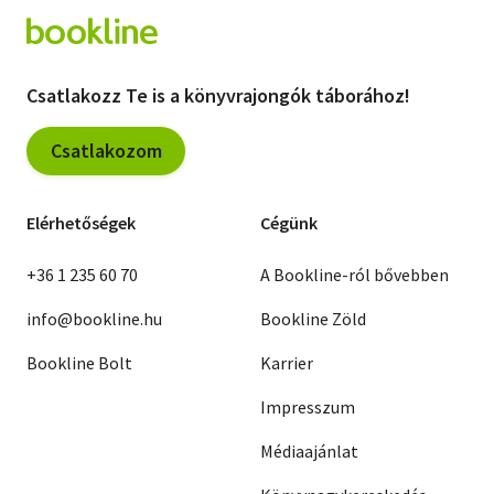
Csatlakozz Te is a könyvrajongók táborához!
Csatlakozom
Elérhetőségek
Cégünk
+36 1 235 60 70
A Bookline-ról bővebben
info@bookline.hu
Bookline Zöld
Bookline Bolt
Karrier
Impresszum
Médiaajánlat