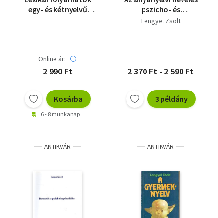
egy- és kétnyelvű
pszicho- és
közegben
szociolingvisztikai
Lengyel Zsolt
vonatkozásai
Online ár:
2 990 Ft
2 370 Ft - 2 590 Ft
Kosárba
3 példány
6 - 8 munkanap
ANTIKVÁR
ANTIKVÁR