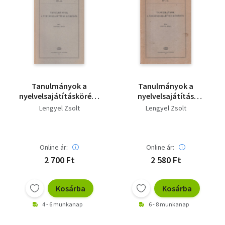
Tanulmányok a
Tanulmányok a
nyelvelsajátításköréből
nyelvelsajátítás
(Nyelvtudományi
köréből
Lengyel Zsolt
Lengyel Zsolt
értekezések 107.)
Online ár:
Online ár:
2 700 Ft
2 580 Ft
Kosárba
Kosárba
4 - 6 munkanap
6 - 8 munkanap