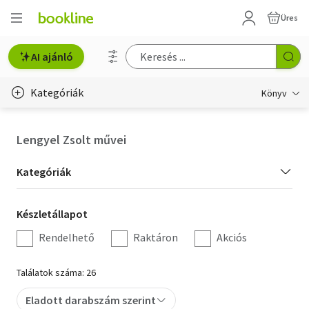
Üres
AI ajánló
Kategóriák
Könyv
Életmód, egészség
Lengyel Zsolt művei
Erotika
Kategória
Kategóriák
Gyermek- és ifjúsági
szűrés
Készletállapot
Készletállapot
Hobbi, szabadidő
szűrés
Rendelhető
Raktáron
Akciós
Irodalom
Találatok száma: 26
Művészet
Eladott darabszám szerint
Szakkönyv