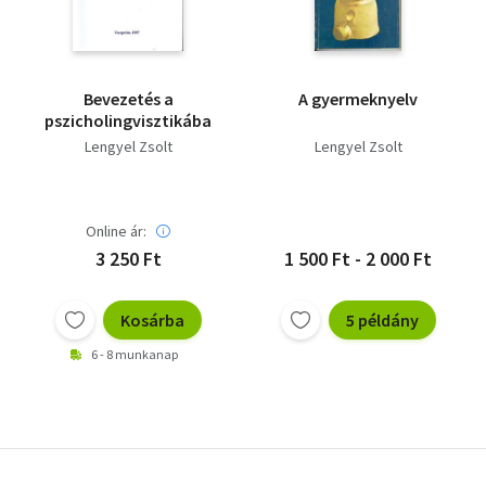
Bevezetés a
A gyermeknyelv
pszicholingvisztikába
Lengyel Zsolt
Lengyel Zsolt
Online ár:
3 250 Ft
1 500 Ft - 2 000 Ft
Kosárba
5 példány
6 - 8 munkanap