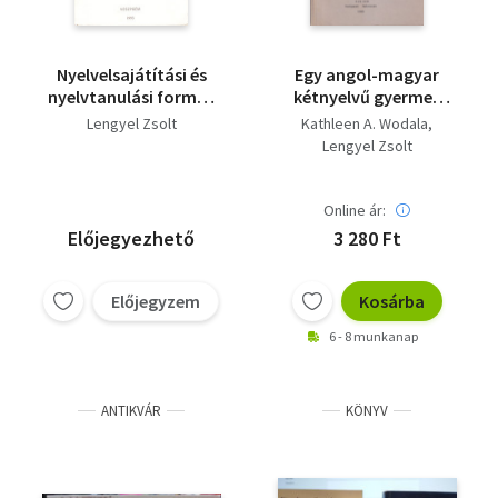
Nyelvelsajátítási és
Egy angol-magyar
nyelvtanulási formák
kétnyelvű gyermek
(kézirat gyanánt)
olvasástanulásának
Lengyel Zsolt
Kathleen A. Wodala
fejlődése ( a kezdeti
Lengyel Zsolt
szakasz ) 3 nyelvű -
Magyar
pszicholingvisztikai
Online ár:
Tanulmányok III.
Előjegyezhető
3 280 Ft
Előjegyzem
Kosárba
6 - 8 munkanap
ANTIKVÁR
KÖNYV