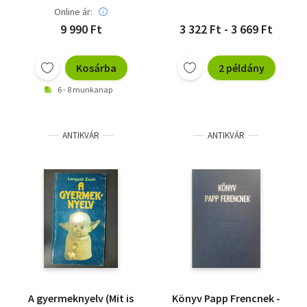
Online ár:
9 990 Ft
3 322 Ft - 3 669 Ft
Kosárba
2 példány
6 - 8 munkanap
ANTIKVÁR
ANTIKVÁR
A gyermeknyelv (Mit is
Könyv Papp Frencnek -