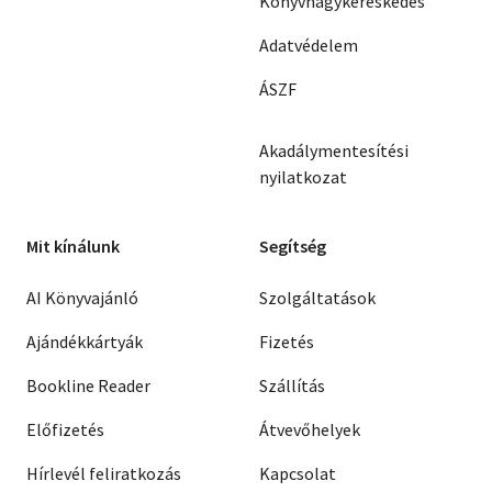
Könyvnagykereskedés
Adatvédelem
ÁSZF
Akadálymentesítési
nyilatkozat
Mit kínálunk
Segítség
AI Könyvajánló
Szolgáltatások
Ajándékkártyák
Fizetés
Bookline Reader
Szállítás
Előfizetés
Átvevőhelyek
Hírlevél feliratkozás
Kapcsolat