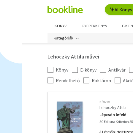
AI Könyv
KÖNYV
GYEREKKÖNYV
E-KÖN
Kategóriák
Lehoczky Attila művei
Könyv
E-könyv
Antikvár
Kategória
szűrés
További
Rendelhető
Raktáron
Akci
szűrők
KÖNYV
Lehoczky Attila
Lépcsőn lefelé
SC Editura Kriterion S
A Lépcsőn lefelé tizen