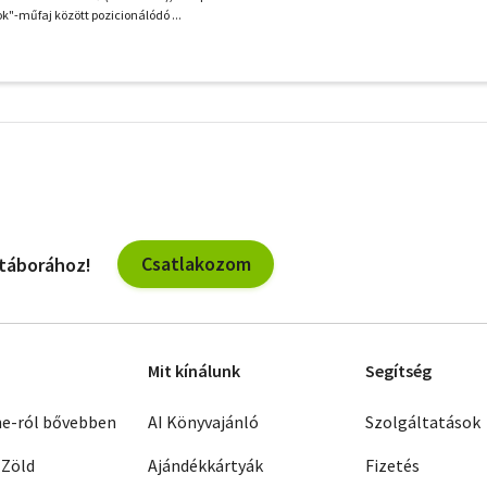
k"-műfaj között pozicionálódó ...
További
szűrők
Csatlakozom
 táborához!
Mit kínálunk
Segítség
ne-ról bővebben
AI Könyvajánló
Szolgáltatások
 Zöld
Ajándékkártyák
Fizetés