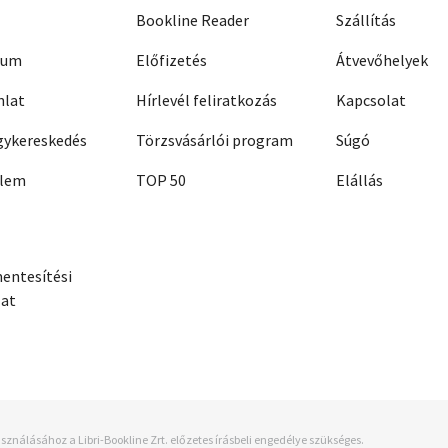
Bookline Reader
Szállítás
zum
Előfizetés
Átvevőhelyek
nlat
Hírlevél feliratkozás
Kapcsolat
ykereskedés
Törzsvásárlói program
Súgó
elem
TOP 50
Elállás
entesítési
zat
sználásához a Libri-Bookline Zrt. előzetes írásbeli engedélye szükséges.