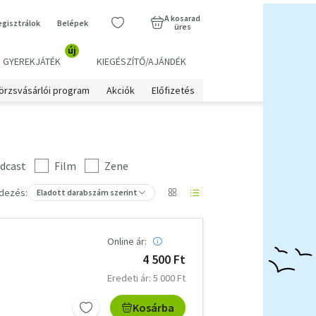
A kosarad
egisztrálok
Belépek
üres
új
GYEREKJÁTÉK
KIEGÉSZÍTŐ/AJÁNDÉK
örzsvásárlói program
Akciók
Előfizetés
dcast
Film
Zene
dezés:
Eladott darabszám szerint
Online ár:
4 500 Ft
Eredeti ár: 5 000 Ft
Kosárba