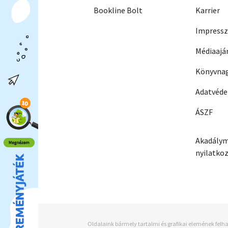
Bookline Bolt
Karrier
Impress
Médiaajá
Könyvnag
Adatvéd
ÁSZF
Akadálym
nyilatko
Oldalaink bármely tartalmi és grafikai elemének felha