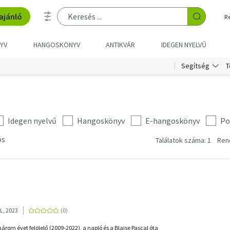
ajánló
R
YV
HANGOSKÖNYV
ANTIKVÁR
IDEGEN NYELVŰ
T
Segítség
Idegen nyelvű
Hangoskönyv
E-hangoskönyv
Po
ós
Találatok száma: 1
Ren
RL, 2023
három évet felölelő (2009-2022), a napló és a Blaise Pascal óta