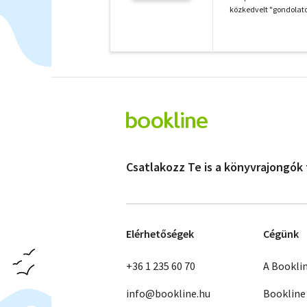
közkedvelt "gondolato
Csatlakozz Te is a könyvrajongók
Elérhetőségek
Cégünk
+36 1 235 60 70
A Bookli
info@bookline.hu
Bookline