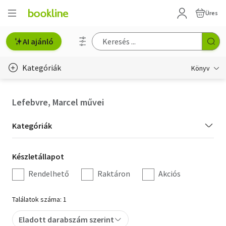
Üres
AI ajánló
Kategóriák
Könyv
Életmód, egészség
Lefebvre, Marcel művei
Erotika
Kategória
Kategóriák
Gyermek- és ifjúsági
szűrés
Készletállapot
Készletállapot
Hobbi, szabadidő
szűrés
Rendelhető
Raktáron
Akciós
Irodalom
Találatok száma: 1
Művészet
Eladott darabszám szerint
Szakkönyv