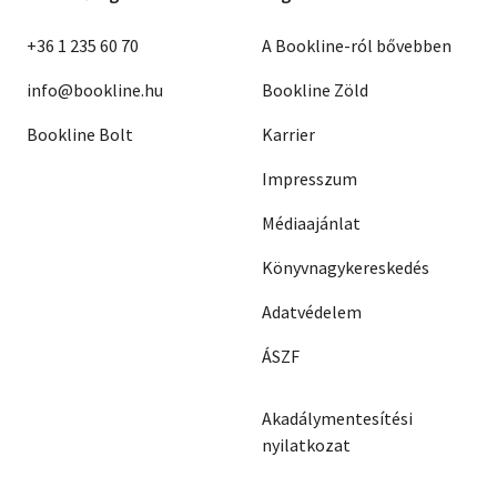
+36 1 235 60 70
A Bookline-ról bővebben
info@bookline.hu
Bookline Zöld
Bookline Bolt
Karrier
Impresszum
Médiaajánlat
Könyvnagykereskedés
Adatvédelem
ÁSZF
Akadálymentesítési
nyilatkozat