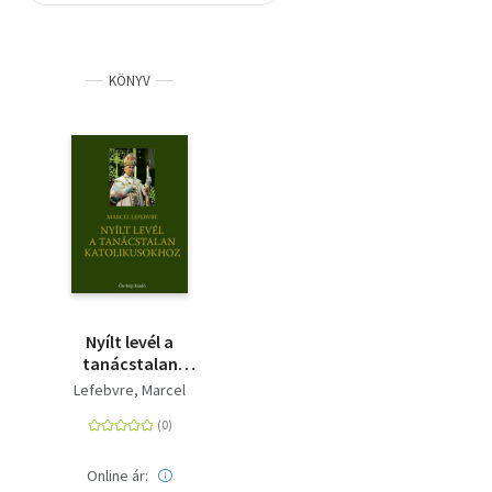
Szótár, nyelvkönyv
KÖNYV
Tankönyv, segédkönyv
Társadalomtudomány
Természettudomány
Történelem
Vallás
Nyílt levél a
tanácstalan
katolikusokhoz
Lefebvre, Marcel
Online ár: