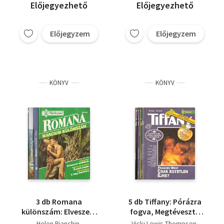
Előjegyezhető
Előjegyezhető
Előjegyzem
Előjegyzem
KÖNYV
KÖNYV
3 db Romana
5 db Tiffany: Pórázra
különszám: Elveszett
fogva, Megtévesztő
emlékek, Őseink
hadművelet, Most
Helen Bianchin
Vicki Lewis Thompson