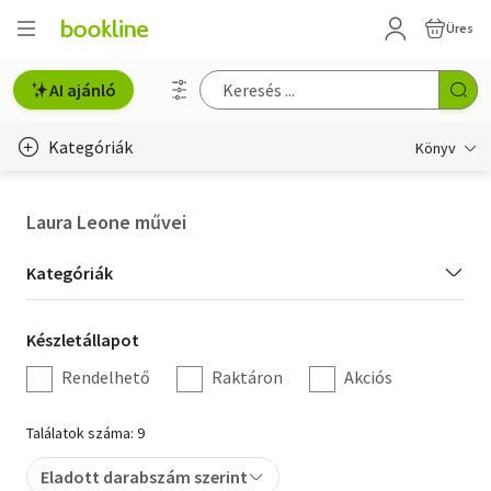
Üres
AI ajánló
Kategóriák
Könyv
Életmód, egészség
Laura Leone művei
Erotika
Kategória
Kategóriák
Gyermek- és ifjúsági
szűrés
Készletállapot
Készletállapot
Hobbi, szabadidő
szűrés
Rendelhető
Raktáron
Akciós
Irodalom
Találatok száma: 9
Művészet
Eladott darabszám szerint
Szakkönyv