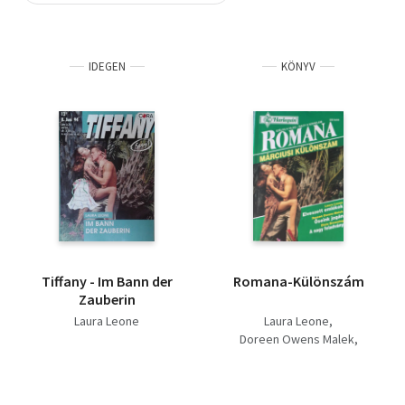
Szótár, nyelvkönyv
IDEGEN
KÖNYV
Tankönyv, segédkönyv
Társadalomtudomány
Természettudomány
Történelem
Vallás
Tiffany - Im Bann der
Romana-Különszám
Zauberin
Laura Leone
Laura Leone
Doreen Owens Malek
Dixie Browning