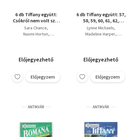
6 db Tiffany együtt:
6 db Tiffany együtt: 57,
Csókról nem volt szó,
58, 59, 60, 61, 62,
Se veled, se nélküled,
füzet.
Sara Chance
Lynne Michaels
Csak egyetlen éjre,
Naomi Horton
Madeline Harper
Féktelen vágyak, A
Candace Schuler
Glenda Sanders
szerelem csapdája,
Frances West
Stephanie James
Veszélyes vonzalom.
Laura Leone
Gina Wilkins
Laura Leone
Erica Spindler
Előjegyezhető
Előjegyezhető
Előjegyzem
Előjegyzem
ANTIKVÁR
ANTIKVÁR