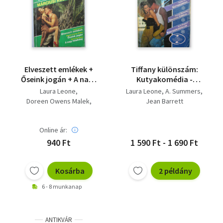
Elveszett emlékek +
Tiffany különszám:
Őseink jogán + A nagy
Kutyakomédia -
feladvány - Romana
Emlékek lángja -
Laura Leone
Laura Leone
A. Summers
különszám 1995/2.
Kényszerleszállás
Doreen Owens Malek
Jean Barrett
Dixie Browning
Online ár:
940 Ft
1 590 Ft - 1 690 Ft
Kosárba
2 példány
6 - 8 munkanap
ANTIKVÁR