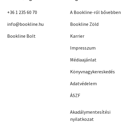
+36 1 235 60 70
A Bookline-ról bővebben
info@bookline.hu
Bookline Zöld
Bookline Bolt
Karrier
Impresszum
Médiaajánlat
Könyvnagykereskedés
Adatvédelem
ÁSZF
Akadálymentesítési
nyilatkozat