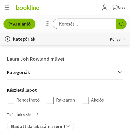
Üres
AI ajánló
Kategóriák
Könyv
Életmód, egészség
Laura Joh Rowland művei
Erotika
Kategória
Kategóriák
Gyermek- és ifjúsági
szűrés
Készletállapot
Készletállapot
Hobbi, szabadidő
szűrés
Rendelhető
Raktáron
Akciós
Irodalom
Találatok száma: 2
Művészet
Eladott darabszám szerint
Szakkönyv