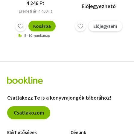
4 246 Ft
Előjegyezhető
Eredeti ár: 4 469 Ft
Kosárba
Előjegyzem
5 - 10 munkanap
Csatlakozz Te is a könyvrajongók táborához!
Csatlakozom
Elérhetőségek
Cégünk