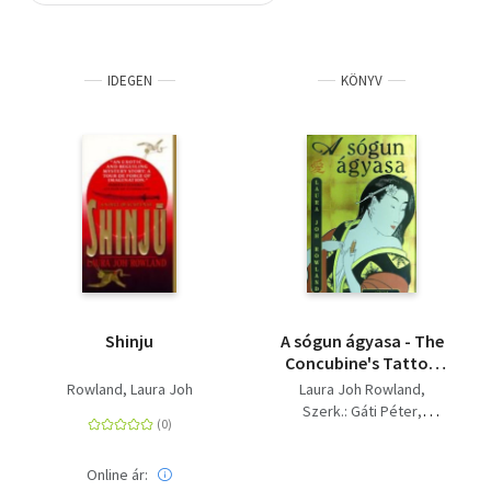
Szótár, nyelvkönyv
IDEGEN
KÖNYV
Tankönyv, segédkönyv
Társadalomtudomány
Természettudomány
Történelem
Vallás
Shinju
A sógun ágyasa - The
Concubine's Tattoo
(Kollárik Péter
Rowland, Laura Joh
Laura Joh Rowland
fordítása)
Szerk.: Gáti Péter
Ford.: Kollárik Péter
Online ár: