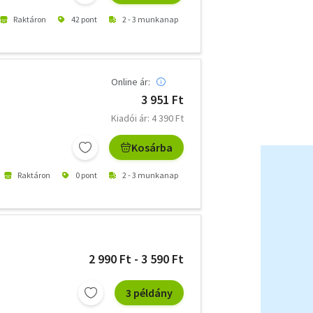
Raktáron
42 pont
2 - 3 munkanap
Online ár:
3 951 Ft
Kiadói ár: 4 390 Ft
Kosárba
Raktáron
0 pont
2 - 3 munkanap
2 990 Ft - 3 590 Ft
3 példány