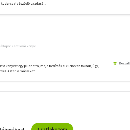
or kudarccal végződő gazdasá...
ó állapotú antikvár könyv
Beszáll
t a könyvet egy pillanatra, majd fordítsák el kilencven fokban, úgy,
felül. Aztán a másik kez...
További
szűrők
Csatlakozom
 táborához!