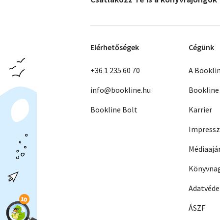
Elérhetőségek
Cégünk
+36 1 235 60 70
A Bookli
info@bookline.hu
Bookline
Bookline Bolt
Karrier
Impress
Médiaajá
Könyvnag
Adatvéd
ÁSZF