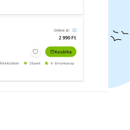
Online ár:
2 990 Ft
Kosárba
ítói készleten
29 pont
6 - 8 munkanap