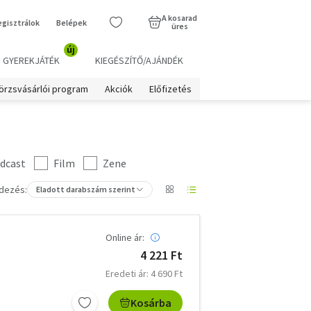
A kosarad
egisztrálok
Belépek
üres
új
GYEREKJÁTÉK
KIEGÉSZÍTŐ/AJÁNDÉK
örzsvásárlói program
Akciók
Előfizetés
dcast
Film
Zene
dezés:
Eladott darabszám szerint
Online ár:
4 221 Ft
Eredeti ár: 4 690 Ft
Kosárba