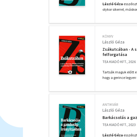
László Géza
esszéiszt
olykor sikerrel, másk
KÖNYV
László Géza
Zsákutcában - A s
felforgatása
TEA KIADÓ KFT., 2026
Tartsák maguk előtt ez
hogy a gerince legyen 
ANTIKVÁR
László Géza
Barkácsolás a ga
TEA KIADÓ KFT., 2023
László Géza
esszéiszt