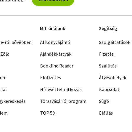
Mit kínálunk
Segítség
ne-ról bővebben
AI Könyvajánló
Szolgáltatások
 Zöld
Ajándékkártyák
Fizetés
Bookline Reader
Szállítás
zum
Előfizetés
Átvevőhelyek
nlat
Hírlevél feliratkozás
Kapcsolat
ykereskedés
Törzsvásárlói program
Súgó
elem
TOP 50
Elállás