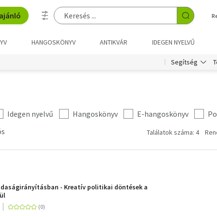
ajánló
R
YV
HANGOSKÖNYV
ANTIKVÁR
IDEGEN NYELVŰ
T
Segítség
Idegen nyelvű
Hangoskönyv
E-hangoskönyv
Po
ós
Találatok száma: 4
Ren
daságirányításban - Kreatív politikai döntések a
ül