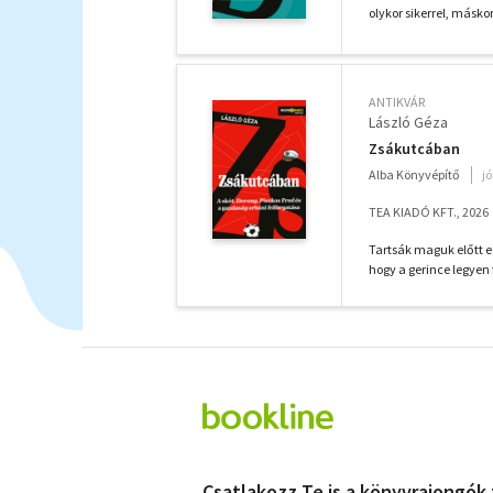
olykor sikerrel, másk
ANTIKVÁR
László Géza
Zsákutcában
Alba Könyvépítő
j
TEA KIADÓ KFT., 2026
Tartsák maguk előtt ez
hogy a gerince legyen 
Csatlakozz Te is a könyvrajongók