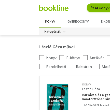
AI Könyv
KÖNYV
GYEREKKÖNYV
E-KÖN
Kategóriák
László Géza művei
Könyv
E-könyv
Antikvár
Kategória
szűrés
További
Rendelhető
Raktáron
Akci
szűrők
KÖNYV
László Géza
Barkácsolás a gaz
komfortzónán kív
TEA KIADÓ KFT., 2023