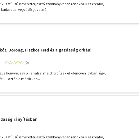
ikus stílusú ismeretterjesztő szakkönyvében rendkívüli és kreatív,
or kudarccal végződő gazdasá...
kót, Dorong, Piszkos Fred és a gazdaság orbáni
t a könyvet egy pillanatra, majd fordítsák el kilencven fokban, úgy,
felül. Aztán a másik kez...
zdaságirányításban
ikus stílusú ismeretterjesztő szakkönyvében rendkívüli és kreatív,