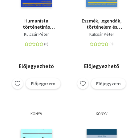
Humanista
Eszmék, legendák,
történetírás
történelem és
Magyarországon
történetírás
Kulcsár Péter
Kulcsár Péter
Előjegyezhető
Előjegyezhető
Előjegyzem
Előjegyzem
KÖNYV
KÖNYV