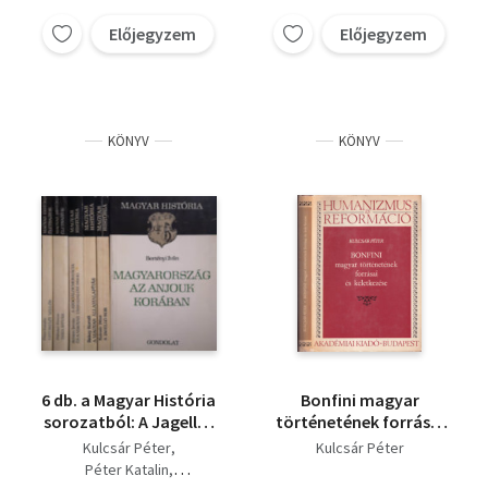
a magyar társadalom
Ferenc József,
Schlett István
1914-ig + Hunyadi
Forradalomról
Előjegyzem
Előjegyzem
Teke Zsuzsa
Várady Géza
János és kora + 1848,
forradalomra, A
te csillag
Jagelló-kor,
Ellenforradalom és
konszolidáció,
KÖNYV
KÖNYV
6 db. a Magyar História
Bonfini magyar
sorozatból: A Jagelló-
történetének forrásai
kor - A magyar
és keletkezése
Kulcsár Péter
Kulcsár Péter
államalapítás - A
(Humanizmus és
Péter Katalin
szociáldemokrácia és
Reformáció)