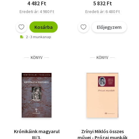
4 482 Ft
5 832 Ft
Eredeti ár: 4 980 Ft
Eredeti ár: 6 480 Ft
Kosárba
Előjegyzem
2 - 3 munkanap
KÖNYV
KÖNYV
Krónikáink magyarul
Zrínyi Miklós összes
III/3.
művei - Prózai munkák