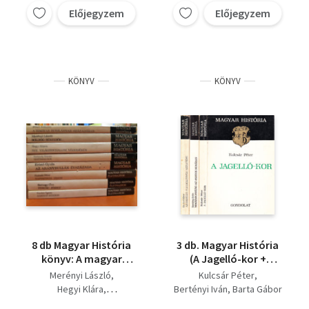
Ezernyolcszáznegyvennyolc
Előjegyzem
Előjegyzem
Fodor István
te csillag + Hitviták
tüzében
KÖNYV
KÖNYV
8 db Magyar História
3 db. Magyar História
könyv: A magyar
(A Jagelló-kor +
romlásnak
Magyarország az
Merényi László
Kulcsár Péter
szabadsága, Boldog
Anjouk korában + Az
Hegyi Klára
Bertényi Iván
Barta Gábor
békeidők..., Egy
erdélyi fejedelemség
Kisfaludy Katalin