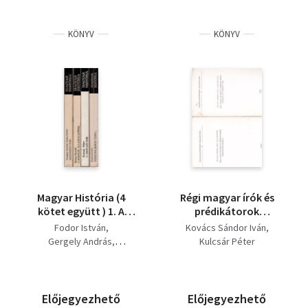
KÖNYV
KÖNYV
Magyar História (4
Régi magyar írók és
kötet együtt ) 1. A
prédikátorok
Jagelló-kor, 2. A
kiadatlan levelei I-II.
Fodor István
Kovács Sándor Iván
magyar államalapítás,
1968. -
Gergely András
Kulcsár Péter
3. Kiegyezés után 4.
Irodalomtörténeti
Szász Zoltán
Verecke híres útján...
dolgozatok 53, 48
Bakay Kornél
Kulcsár Péter
Előjegyezhető
Előjegyezhető