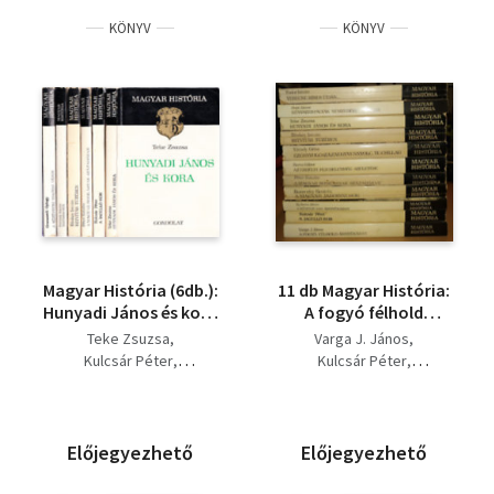
KÖNYV
KÖNYV
Magyar História (6db.):
11 db Magyar História:
Hunyadi János és kora
A fogyó félhold
+ A Jagelló-kor + A
árnyékában + A
Teke Zsuzsa
Varga J. János
magyar romlásnak
Jagelló-kor + A kétfejű
Kulcsár Péter
Kulcsár Péter
századában + Hitviták
sas árnyékában + A
Péter Katalin
Ifj. Barta János
tüzében + Matthias rex
magyar Jakobinusok +
Bitskey István
Boreczky Beatrix
+ A középkori magyar
A magyar romlásnak
Kisfaludy Katalin
Péter Katalin
Barta Gábor
város
századában + Az
Granasztói György
Várady Géza
Előjegyezhető
Előjegyezhető
Erdélyi fejedelemség
Bitskey István
születése +
Teke Zsuzsa
Poór János