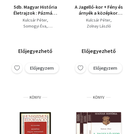
5db. Magyar História
A Jagelló-kor + Fény és
Életrajzok : Pázmány
árnyék a középkori
Péter + Kapisztrán
Magyarországon + A
Kulcsár Péter
Kulcsár Péter
János + Károlyi
Hunyadiak kora (3 db)
Somogyi Éva
Zolnay László
Sándor + Mária Terézia
Dr. Kovács Ágnes
+ Ferenc József
Ifj. Bartha János
Bitskey István (szerk.)
Előjegyezhető
Előjegyezhető
Előjegyzem
Előjegyzem
KÖNYV
KÖNYV