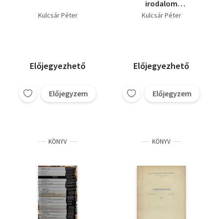
irodalom
lelőhelyjegyzéke a
Kulcsár Péter
Kulcsár Péter
kezdetektől 1700-ig
Előjegyezhető
Előjegyezhető
Előjegyzem
Előjegyzem
KÖNYV
KÖNYV