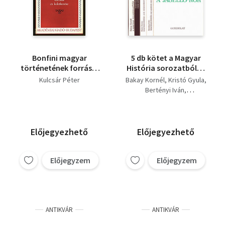
Bonfini magyar
5 db kötet a Magyar
történetének forrásai
História sorozatból: A
és keletkezése
magyar államalapítás
Kulcsár Péter
Bakay Kornél
Kristó Gyula
+ Csák Máté +
Bertényi Iván
Magyarország az
Makk Ferenc
Anjouk korában +
Kulcsár Péter
Magyarország a 12.
században + Jagelló-
Előjegyezhető
Előjegyezhető
kor
Előjegyzem
Előjegyzem
ANTIKVÁR
ANTIKVÁR