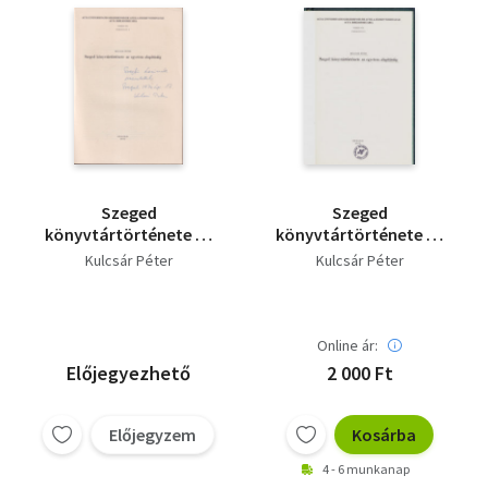
Szeged
Szeged
könyvtártörténete az
könyvtártörténete az
egyetem alapításáig -
egyetem alapításáig
Kulcsár Péter
Kulcsár Péter
Különlenyomat -
(Acta Bibliothecaria
dedikált
Tom.VII. Fast. 3.)
Online ár:
Előjegyezhető
2 000 Ft
Előjegyzem
Kosárba
4 - 6 munkanap