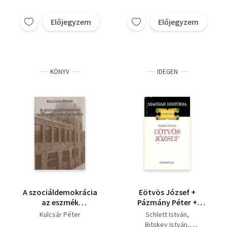
Előjegyzem
Előjegyzem
KÖNYV
IDEGEN
A szociáldemokrácia
Eötvös József +
az eszmék
Pázmány Péter +
történetében
Kapisztrán János
Kulcsár Péter
Schlett István
(dedikált)
(magyar história) 3
Bitskey István