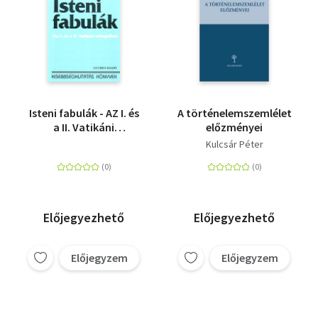
Isteni fabulák - AZ I. és
A történelemszemlélet
a II. Vatikáni
előzményei
mitográfus
Kulcsár Péter
Előjegyezhető
Előjegyezhető
Előjegyzem
Előjegyzem