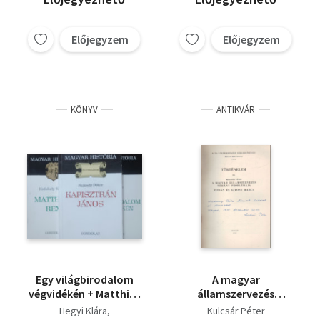
Előjegyzem
Előjegyzem
KÖNYV
ANTIKVÁR
Egy világbirodalom
A magyar
végvidékén + Matthias
államszervezés
Rex + Kapisztrán
nehány problémája
Hegyi Klára
Kulcsár Péter