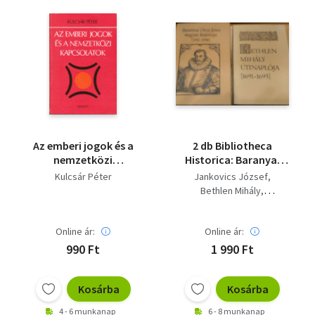
Az emberi jogok és a
2 db Bibliotheca
nemzetközi
Historica: Baranyai
kapcsolatok
Decsi János magyar
Kulcsár Péter
Jankovics József
históriája {1592-1598}
Bethlen Mihály
+ Bethlen Mihály
Kulcsár Péter
útinaplója {1691-1695}
Baranyai Decsi János
Online ár:
Online ár:
990 Ft
1 990 Ft
Kosárba
Kosárba
4 - 6 munkanap
6 - 8 munkanap