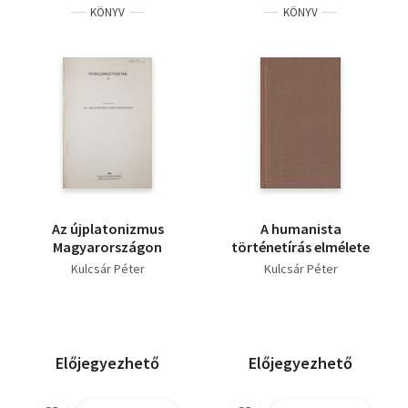
KÖNYV
KÖNYV
Az újplatonizmus
A humanista
Magyarországon
történetírás elmélete
Kulcsár Péter
Kulcsár Péter
Előjegyezhető
Előjegyezhető