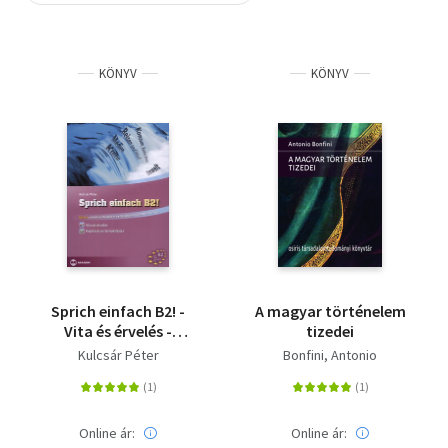
Szótár, nyelvkönyv
KÖNYV
KÖNYV
Tankönyv, segédkönyv
Társadalomtudomány
Természettudomány
Történelem
Vallás
Sprich einfach B2! -
A magyar történelem
Vita és érvelés -
tizedei
Képleírás és
Kulcsár Péter
Bonfini, Antonio
témakifejtés - Német
szóbeli érettségire és
nyelvvizsgára
(Goethe, Telc, ECL)
Online ár:
Online ár: