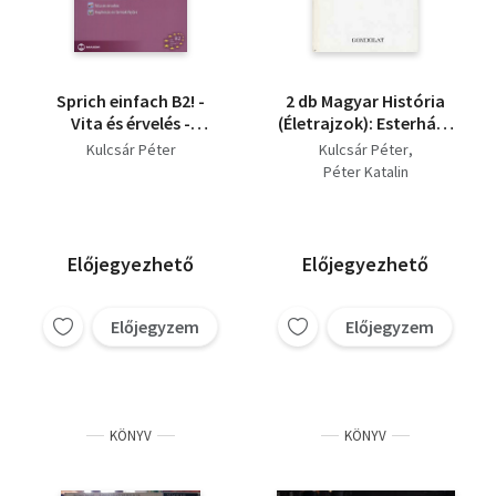
Sprich einfach B2! -
2 db Magyar História
Vita és érvelés -
(Életrajzok): Esterházy
Képleírás és
Miklós + Kapisztrán
Kulcsár Péter
Kulcsár Péter
témakifejtés
János
Péter Katalin
Előjegyezhető
Előjegyezhető
Előjegyzem
Előjegyzem
KÖNYV
KÖNYV