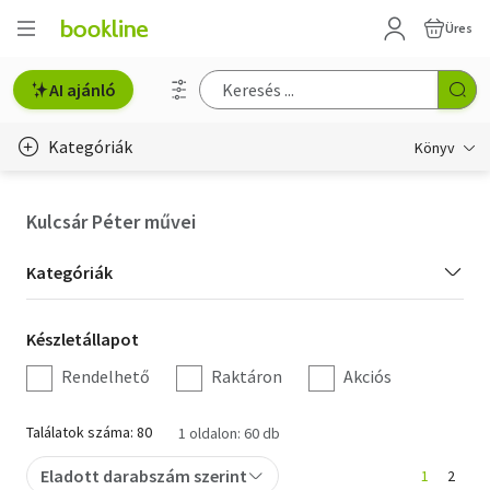
Üres
AI ajánló
Kategóriák
Könyv
Életmód, egészség
Kulcsár Péter művei
Erotika
Kategória
Kategóriák
Gyermek- és ifjúsági
szűrés
Készletállapot
Készletállapot
Hobbi, szabadidő
szűrés
Rendelhető
Raktáron
Akciós
Irodalom
Találatok száma: 80
1 oldalon: 60 db
Művészet
Eladott darabszám szerint
1
2
Szakkönyv