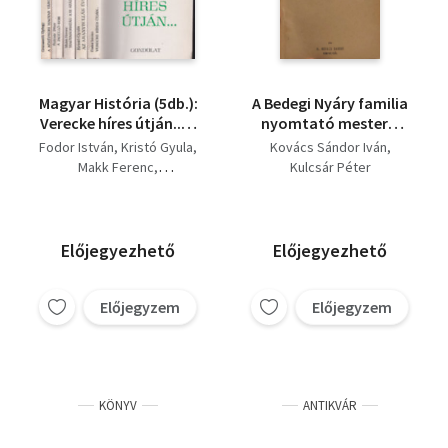
Magyar História (5db.):
A Bedegi Nyáry familia
Verecke híres útján... +
nyomtató mestere:
Az aranybullák
Ifjú Klösz Jakab
Fodor István
Kristó Gyula
Kovács Sándor Iván
évszázada +
(Különlenyomat)
Makk Ferenc
Kulcsár Péter
Magyarország a 12.
Kulcsár Péter
században + A
Granasztói György
Jagelló-kor + A
középkori magyar
Előjegyezhető
Előjegyezhető
város
Előjegyzem
Előjegyzem
KÖNYV
ANTIKVÁR