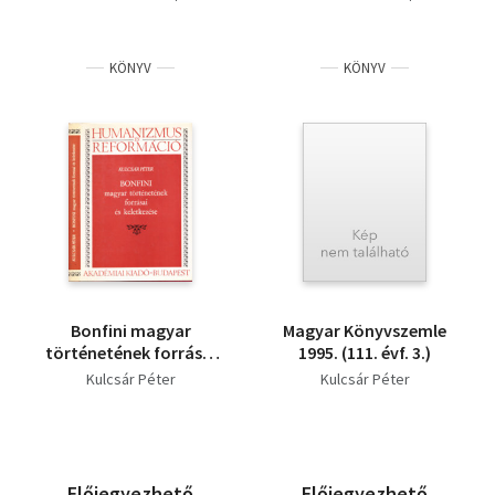
KÖNYV
KÖNYV
Bonfini magyar
Magyar Könyvszemle
történetének forrásai
1995. (111. évf. 3.)
és keletkezése
Kulcsár Péter
Kulcsár Péter
Előjegyezhető
Előjegyezhető