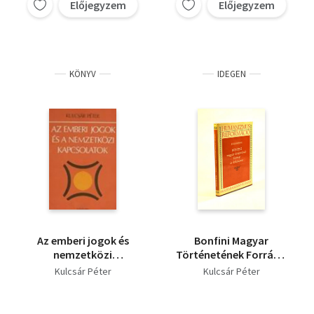
Előjegyzem
Előjegyzem
KÖNYV
IDEGEN
Az emberi jogok és
Bonfini Magyar
nemzetközi
Történetének Forrásai
kapcsolatok
és Keletkezése
Kulcsár Péter
Kulcsár Péter