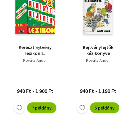
Keresztrejtvény
Rejtvényfejtők
lexikon 2.
kézikönyve
Kováts Andor
Kováts Andor
940 Ft - 1 900 Ft
940 Ft - 1 190 Ft
7 példány
5 példány