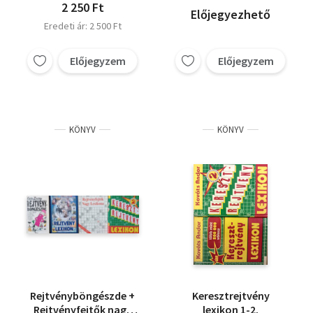
2 250 Ft
Előjegyezhető
Eredeti ár: 2 500 Ft
Előjegyzem
Előjegyzem
KÖNYV
KÖNYV
Rejtvényböngészde +
Keresztrejtvény
Rejtvényfejtők nagy
lexikon 1-2.