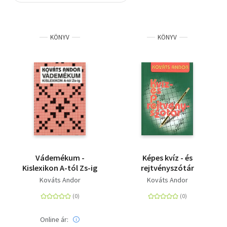
Szótár, nyelvkönyv
KÖNYV
KÖNYV
Tankönyv, segédkönyv
Társadalomtudomány
Természettudomány
Történelem
Vallás
Vádemékum -
Képes kvíz - és
Kislexikon A-tól Zs-ig
rejtvényszótár
Kováts Andor
Kováts Andor
Online ár: