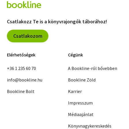
Csatlakozz Te is a könyvrajongók táborához!
Csatlakozom
Elérhetőségek
Cégünk
+36 1 235 60 70
A Bookline-ról bővebben
info@bookline.hu
Bookline Zöld
Bookline Bolt
Karrier
Impresszum
Médiaajánlat
Könyvnagykereskedés