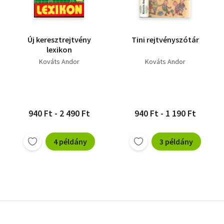
Új keresztrejtvény
Tini rejtvényszótár
lexikon
Kováts Andor
Kováts Andor
940 Ft - 2 490 Ft
940 Ft - 1 190 Ft
4 példány
3 példány