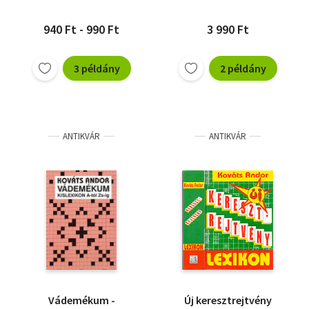
940 Ft - 990 Ft
3 990 Ft
3 példány
2 példány
ANTIKVÁR
ANTIKVÁR
Vádemékum -
Új keresztrejtvény