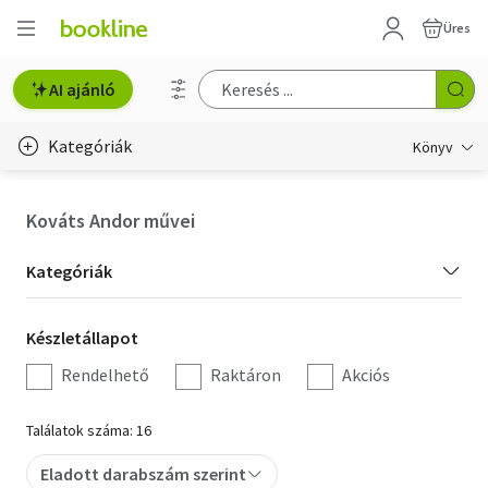
Üres
AI ajánló
Kategóriák
Könyv
Életmód, egészség
Kováts Andor művei
Erotika
Kategória
Kategóriák
Gyermek- és ifjúsági
szűrés
Készletállapot
Készletállapot
Hobbi, szabadidő
szűrés
Rendelhető
Raktáron
Akciós
Irodalom
Találatok száma: 16
Művészet
Eladott darabszám szerint
Szakkönyv