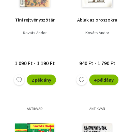
Tini rejtvényszótár
Ablak az oroszokra
Kováts Andor
Kováts Andor
1 090 Ft - 1 190 Ft
940 Ft - 1 790 Ft
2 példány
4 példány
ANTIKVÁR
ANTIKVÁR