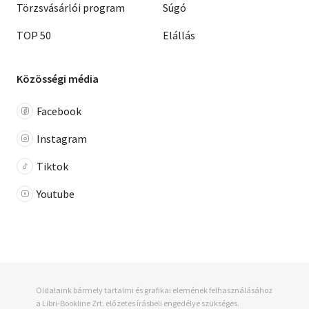
Törzsvásárlói program
Súgó
TOP 50
Elállás
Közösségi média
Facebook
Instagram
Tiktok
Youtube
Oldalaink bármely tartalmi és grafikai elemének felhasználásához
a Libri-Bookline Zrt. előzetes írásbeli engedélye szükséges.