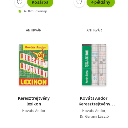
Kosárba
4 példány
6 - 8 munkanap
ANTIKVÁR
ANTIKVÁR
Keresztrejtvény
Kováts Andor:
lexikon
Keresztrejtvény
lexikon + Dr. Garami
Kováts Andor
Kováts Andor
László: Rejtvényfejtők
Dr. Garami László
Nagy Lexikona I.-II.
(3db)