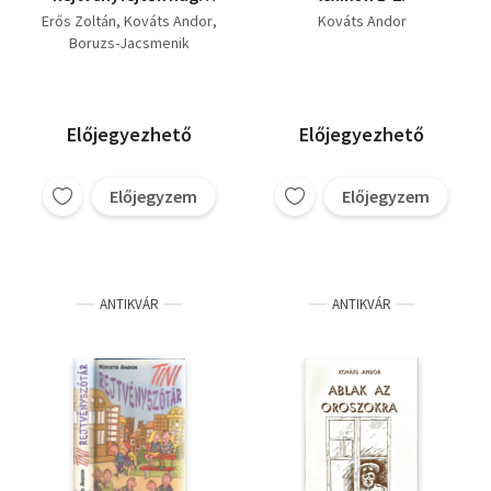
lexikona +
Erős Zoltán
Kováts Andor
Kováts Andor
Rejtvénylexikon +
Boruzs-Jacsmenik
Keresztrejtvény
lexikon 4 mű)
Előjegyezhető
Előjegyezhető
Előjegyzem
Előjegyzem
ANTIKVÁR
ANTIKVÁR