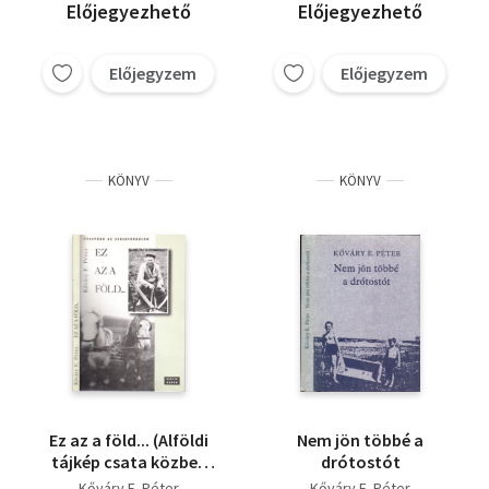
Előjegyezhető
Előjegyezhető
Előjegyzem
Előjegyzem
KÖNYV
KÖNYV
Ez az a föld... (Alföldi
Nem jön többé a
tájkép csata közben
drótostót
1988-1994)
Kőváry E. Péter
Kőváry E. Péter