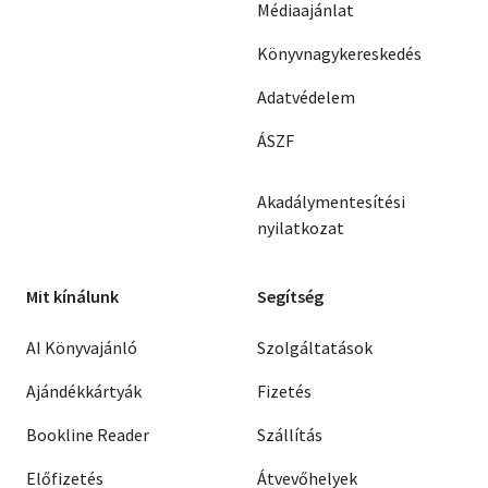
Várkonyi Mihály
Médiaajánlat
James Aldridge
Christoph Meckel
Könyvnagykereskedés
Siegfried Lenz
A. Mitta- J. Dunszkij- V.Frid
Adatvédelem
Peter Hartling
Joaquín Gutiérrez
ÁSZF
John Fowles
Valentyin Raszputyin
Akadálymentesítési
Jurij Trifonov
Vera Panova
Jean-Marc Roberts
nyilatkozat
Ödön von Horváth
Vaszilij Belov
Lipp Tamás
Lengyel József
Mit kínálunk
Segítség
Sumonyi Zoltán
Hallama Erzsébet
AI Könyvajánló
Szolgáltatások
Hajdu Ferenc
Bisztray Ádám
Ajándékkártyák
Fizetés
Paul Kersten
Julio Cortázar
Bookline Reader
Szállítás
Aleksander Scibor-Rylski
Anar
Előfizetés
Átvevőhelyek
Gabriel García Márquez