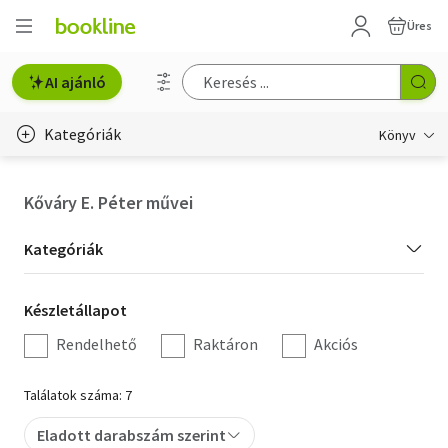
Üres
AI ajánló
Kategóriák
Könyv
Életmód, egészség
Kőváry E. Péter művei
Erotika
Kategória
Kategóriák
Gyermek- és ifjúsági
szűrés
Készletállapot
Készletállapot
Hobbi, szabadidő
szűrés
Rendelhető
Raktáron
Akciós
Irodalom
Találatok száma: 7
Művészet
Eladott darabszám szerint
Szakkönyv