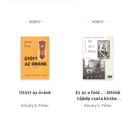
Szótár, nyelvkönyv
KÖNYV
KÖNYV
Tankönyv, segédkönyv
Társadalomtudomány
Természettudomány
Történelem
Vallás
Ütött az óránk
Ez az a föld... - Alföldi
tájkép csata közben
(1988-1994) (Dedikált)
Kőváry E. Péter
Kőváry E. Péter