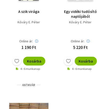
A szik virága
Egy vidéki tudósító
naplójából
Kőváry E. Péter
Kőváry E. Péter
Online ár:
Online ár:
1 190 Ft
5 220 Ft
Kosárba
Kosárba
4 - 6 munkanap
4 - 6 munkanap
ANTIKVÁR