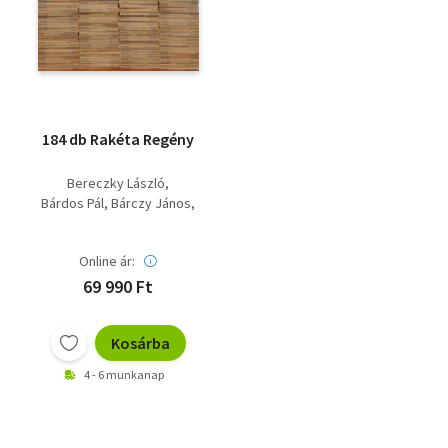
184 db Rakéta Regény
Bereczky László
Bárdos Pál
Bárczy János
Konsztantyin Szimonov
Ágh István
Baráth Lajos
Online ár:
András László
Tabák András
69 990 Ft
Philippe Curval
René-Victor Pilhes
Kosárba
Ferenc Karinthy
Dalos György
4 - 6 munkanap
Csurka István
Csontos Gábor
CSák GYula
Csernus Mariann