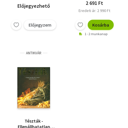
Ludányi Zsófia
2 691 Ft
Előjegyezhető
Szentirmay Piroska
Eredeti ár: 2 990 Ft
Előjegyzem
Kosárba
1 - 2 munkanap
ANTIKVÁR
Tészták -
Ellenállhatatlan