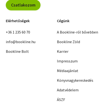
Csatlakozom
Elérhetőségek
Cégünk
+36 1 235 60 70
A Bookline-ról bővebben
info@bookline.hu
Bookline Zöld
Bookline Bolt
Karrier
Impresszum
Médiaajánlat
Könyvnagykereskedés
Adatvédelem
ÁSZF