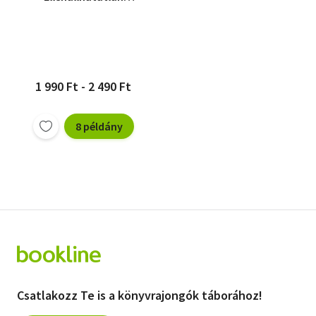
finomságok lépésről
lépésre
1 990 Ft - 2 490 Ft
8 példány
Csatlakozz Te is a könyvrajongók táborához!