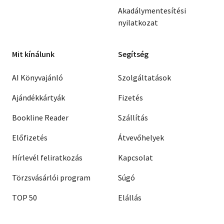
Akadálymentesítési
nyilatkozat
Mit kínálunk
Segítség
AI Könyvajánló
Szolgáltatások
Ajándékkártyák
Fizetés
Bookline Reader
Szállítás
Előfizetés
Átvevőhelyek
Hírlevél feliratkozás
Kapcsolat
Törzsvásárlói program
Súgó
TOP 50
Elállás