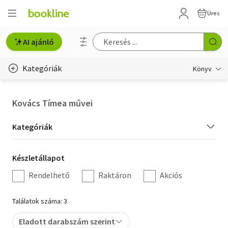
Üres
AI ajánló
Kategóriák
Könyv
Életmód, egészség
Kovács Tímea művei
Erotika
Kategória
Kategóriák
Gyermek- és ifjúsági
szűrés
Készletállapot
Készletállapot
Hobbi, szabadidő
szűrés
Rendelhető
Raktáron
Akciós
Irodalom
Találatok száma: 3
Művészet
Eladott darabszám szerint
Szakkönyv