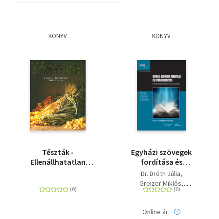
Szótár, nyelvkönyv
KÖNYV
KÖNYV
Tankönyv, segédkönyv
Társadalomtudomány
Természettudomány
Történelem
Vallás
Tészták -
Egyházi szövegek
Ellenállhatatlan
fordítása és
finomságok lépésről
utószerkesztése -
Dr. Dróth Júlia
lépésre
Fordításoktatás és
Greizer Miklós
könyvkiadás
Kovács Tímea
Pintér Tibor
Online ár:
Szegedi Eszter