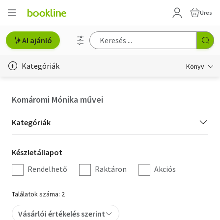
Üres
AI ajánló
Kategóriák
Könyv
Életmód, egészség
Komáromi Mónika művei
Erotika
Kategória
Kategóriák
Gyermek- és ifjúsági
szűrés
Készletállapot
Készletállapot
Hobbi, szabadidő
szűrés
Rendelhető
Raktáron
Akciós
Irodalom
Találatok száma: 2
Művészet
Vásárlói értékelés szerint
Szakkönyv