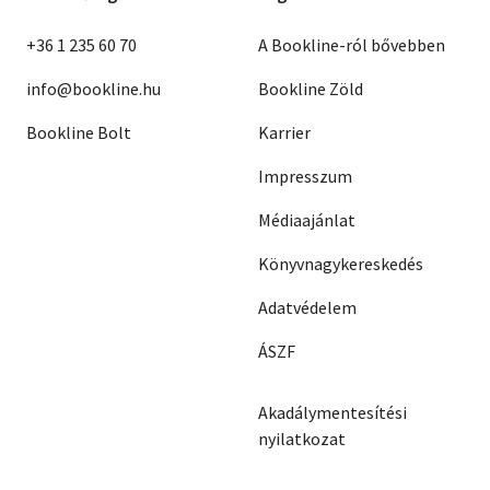
+36 1 235 60 70
A Bookline-ról bővebben
info@bookline.hu
Bookline Zöld
Bookline Bolt
Karrier
Impresszum
Médiaajánlat
Könyvnagykereskedés
Adatvédelem
ÁSZF
Akadálymentesítési
nyilatkozat