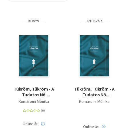
Szótár, nyelvkönyv
KÖNYV
ANTIKVÁR
Tankönyv, segédkönyv
Társadalomtudomány
Természettudomány
Történelem
Vallás
Tükröm, Tükröm - A
Tükröm, Tükröm - A
Tudatos Nő
Tudatos Nő
Kézikönyve
Kézikönyve
Komáromi Mónika
Komáromi Mónika
Online ár:
Online ár: