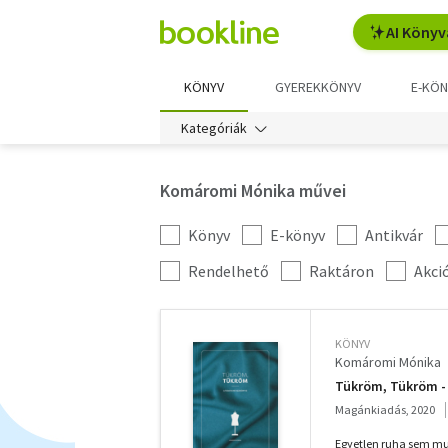
AI Könyv
KÖNYV
GYEREKKÖNYV
E-KÖN
Kategóriák
Komáromi Mónika művei
Könyv
E-könyv
Antikvár
Kategória
szűrés
További
Rendelhető
Raktáron
Akci
szűrők
KÖNYV
Komáromi Mónika
Tükröm, Tükröm -
Magánkiadás, 2020
Egyetlen ruha sem mut