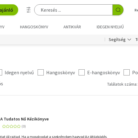
ajánló
R
YV
HANGOSKÖNYV
ANTIKVÁR
IDEGEN NYELVŰ
T
Segítség
Idegen nyelvű
Hangoskönyv
E-hangoskönyv
Po
ós
Találatok száma:
 A Tudatos Nő Kézikönyve
at jól rajtad, Ha a mosolyodat a szekrényben hagyod Az öltözködés,