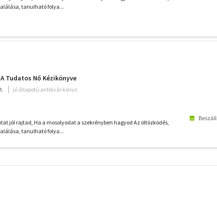
alálása, tanulható folya...
 A Tudatos Nő Kézikönyve
t.
jó állapotú antikvár könyv
Beszáll
at jól rajtad, Ha a mosolyodat a szekrényben hagyod Az öltözködés,
alálása, tanulható folya...
További
szűrők