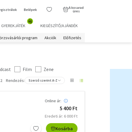
A kosarad
egisztrálok
Belépek
üres
új
GYEREKJÁTÉK
KIEGÉSZÍTŐ/AJÁNDÉK
örzsvásárlói program
Akciók
Előfizetés
dcast
Film
Zene
 2
Rendezés:
Szerző szerint A-Z
Online ár:
5 400 Ft
Eredeti ár: 6 000 Ft
Kosárba