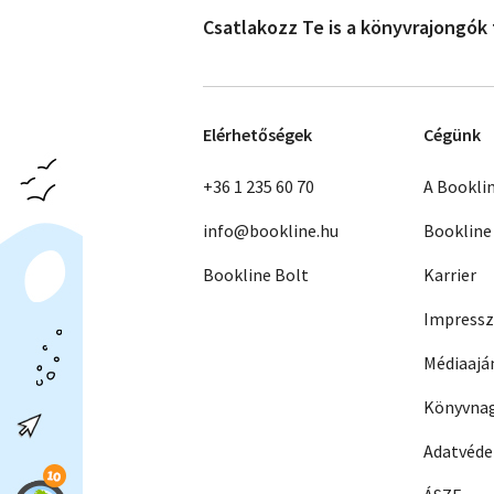
Csatlakozz Te is a könyvrajongók
Elérhetőségek
Cégünk
+36 1 235 60 70
A Bookli
info@bookline.hu
Bookline
Bookline Bolt
Karrier
Impress
Médiaajá
Könyvnag
Adatvéd