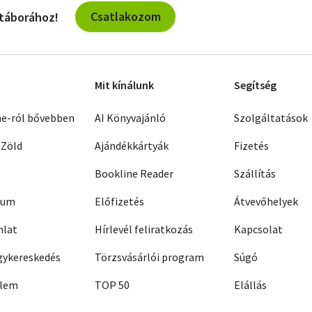
Csatlakozom
 táborához!
Mit kínálunk
Segítség
ne-ról bővebben
AI Könyvajánló
Szolgáltatások
 Zöld
Ajándékkártyák
Fizetés
Bookline Reader
Szállítás
zum
Előfizetés
Átvevőhelyek
nlat
Hírlevél feliratkozás
Kapcsolat
ykereskedés
Törzsvásárlói program
Súgó
elem
TOP 50
Elállás