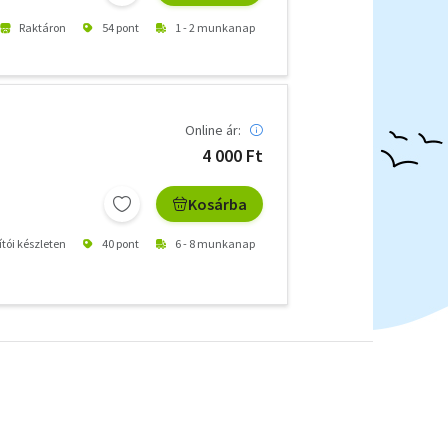
Raktáron
54 pont
1 - 2 munkanap
Online ár:
4 000 Ft
Kosárba
ítói készleten
40 pont
6 - 8 munkanap