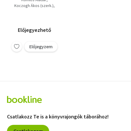
romantika, 3. A
Koczogh Ákos (szerk.)
klasszicizmus, 4. A
Horváth Károly
Pók Lajos
naturalizmus, 5. A
szimbolizmus 6, A
szimbolizmus
Előjegyezhető
Előjegyzem
Csatlakozz Te is a könyvrajongók táborához!