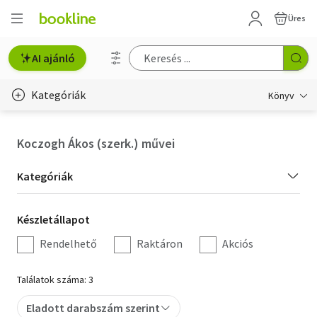
Üres
AI ajánló
Kategóriák
Könyv
Életmód, egészség
Koczogh Ákos (szerk.) művei
Erotika
Kategória
Kategóriák
Gyermek- és ifjúsági
szűrés
Készletállapot
Készletállapot
Hobbi, szabadidő
szűrés
Rendelhető
Raktáron
Akciós
Irodalom
Találatok száma: 3
Művészet
Eladott darabszám szerint
Szakkönyv