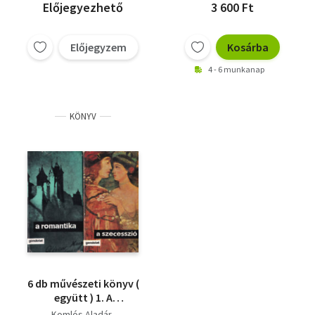
szimbolizmus, A
Szabó György (szerk.)
Előjegyezhető
3 600 Ft
futurizmus, Az
Köpeczi Béla (szerk.)
egzisztencializmus, Az
Koczogh Ákos (szerk.)
expresszionizmus
Előjegyzem
Kosárba
4 - 6 munkanap
KÖNYV
6 db művészeti könyv (
együtt ) 1. A
szecesszió, 2. A
Komlós Aladár