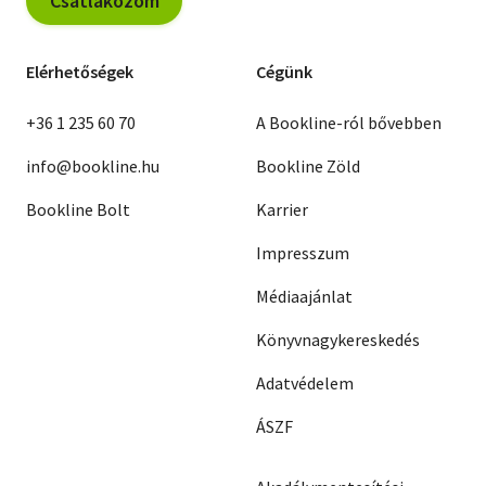
Csatlakozom
Elérhetőségek
Cégünk
+36 1 235 60 70
A Bookline-ról bővebben
info@bookline.hu
Bookline Zöld
Bookline Bolt
Karrier
Impresszum
Médiaajánlat
Könyvnagykereskedés
Adatvédelem
ÁSZF