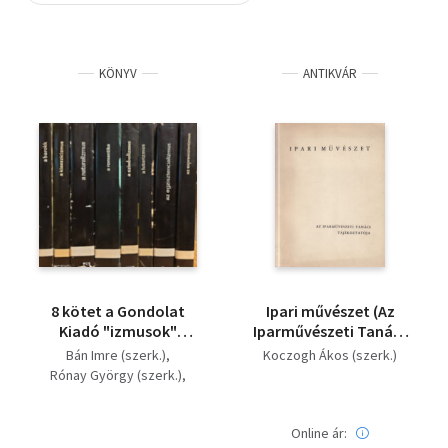
Szótár, nyelvkönyv
KÖNYV
ANTIKVÁR
Tankönyv, segédkönyv
Társadalomtudomány
Természettudomány
Történelem
Vallás
8 kötet a Gondolat
Ipari művészet (Az
Kiadó "izmusok"
Iparművészeti Tanács
sorozatából: A
tájékoztatója 1.)
Bán Imre (szerk.)
Koczogh Ákos (szerk.)
barokk, A
Rónay György (szerk.)
klasszicizmus, A
Czine Mihály (szerk.)
naturalizmus, A
Horváth Károly (szerk.)
romantika, A
Online ár:
Komlós Aladár (szerk.)