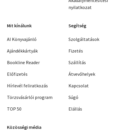
Akadálymentesítési
nyilatkozat
Mit kínálunk
Segítség
AI Könyvajánló
Szolgáltatások
Ajándékkártyák
Fizetés
Bookline Reader
Szállítás
Előfizetés
Átvevőhelyek
Hírlevél feliratkozás
Kapcsolat
Törzsvásárlói program
Súgó
TOP 50
Elállás
Közösségi média