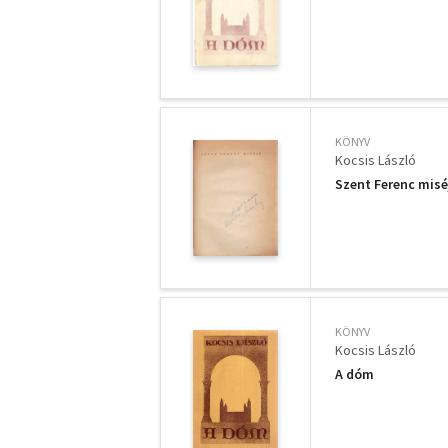
KÖNYV
Kocsis László
Szent Ferenc miséj
KÖNYV
Kocsis László
A dóm