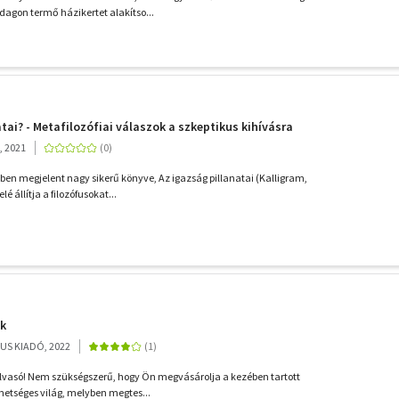
dagon termő házikertet alakítso...
tai? - Metafilozófiai válaszok a szkeptikus kihívásra
, 2021
en megjelent nagy sikerű könyve, Az igazság pillanatai (Kalligram,
é állítja a filozófusokat...
ok
US KIADÓ, 2022
lvasó! Nem szükségszerű, hogy Ön megvásárolja a kezében tartott
hetséges világ, melyben megtes...