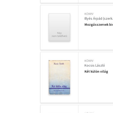
KÖNYV
Illyés Árpád (szerk.
Mozgásszervek b
KÖNYV
Kocsis László
Két külön világ