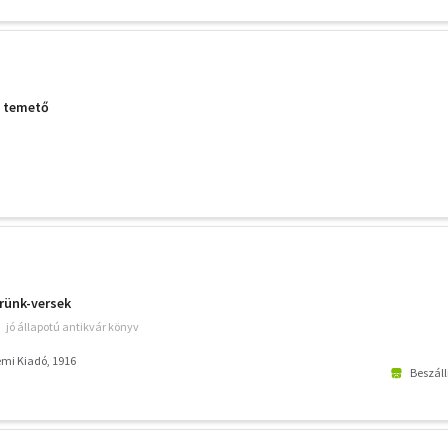
i temető
rünk-versek
jó állapotú antikvár könyv
emi Kiadó, 1916
Beszáll