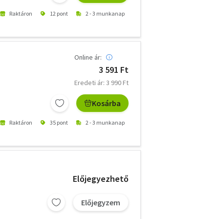
Raktáron
12 pont
2 - 3 munkanap
Online ár:
3 591 Ft
Eredeti ár: 3 990 Ft
Kosárba
Raktáron
35 pont
2 - 3 munkanap
Előjegyezhető
Előjegyzem