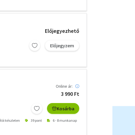
Előjegyezhető
Előjegyzem
Online ár:
3 990 Ft
Kosárba
ítói készleten
39 pont
6 - 8 munkanap