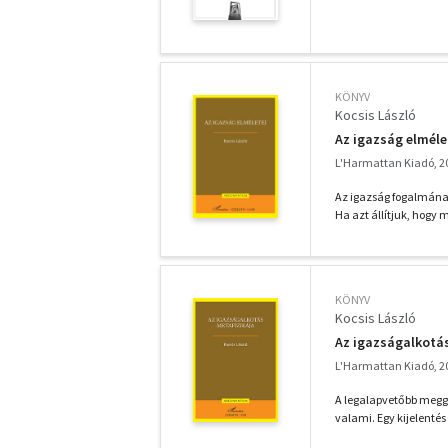
KÖNYV
Kocsis László
Az igazság elméle
L'Harmattan Kiadó, 2
Az igazság fogalmának
Ha azt állítjuk, hogy
KÖNYV
Kocsis László
Az igazságalkotá
L'Harmattan Kiadó, 2
A legalapvetőbb meggy
valami. Egy kijelentés