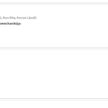
)
Kiss Rita
Kocsis László
iomechanikája