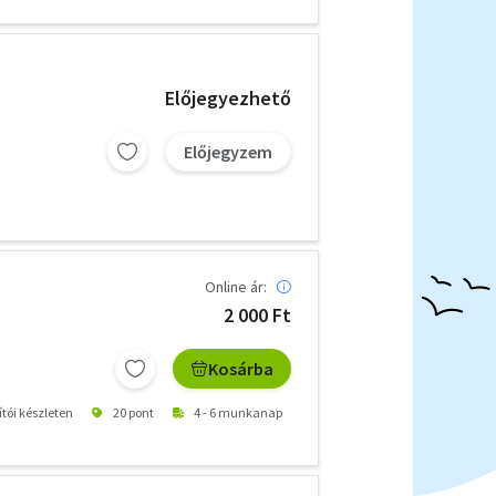
Előjegyezhető
Előjegyzem
Online ár:
2 000 Ft
Kosárba
ítói készleten
20 pont
4 - 6 munkanap