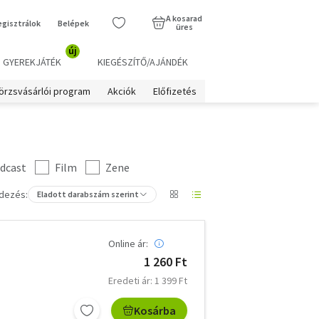
A kosarad
egisztrálok
Belépek
üres
új
GYEREKJÁTÉK
KIEGÉSZÍTŐ/AJÁNDÉK
örzsvásárlói program
Akciók
Előfizetés
dcast
Film
Zene
dezés:
Eladott darabszám szerint
Online ár:
1 260 Ft
Eredeti ár: 1 399 Ft
Kosárba