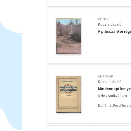
KÖNYV
Kocsis László
A pilisszántói rég
ANTIKVÁR
Kocsis László
Mindennapi kenye
A Hely Antikvárium
Dunántúl Pécsi Egyet