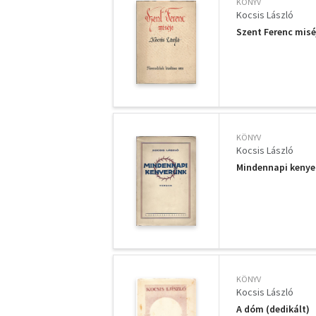
KÖNYV
Kocsis László
Szent Ferenc misé
KÖNYV
Kocsis László
Mindennapi kenyer
KÖNYV
Kocsis László
A dóm (dedikált)