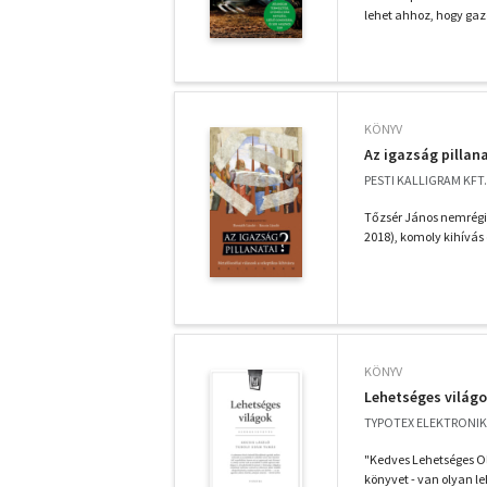
lehet ahhoz, hogy gaz
KÖNYV
Az igazság pillana
PESTI KALLIGRAM KFT.
Tőzsér János nemrégib
2018), komoly kihívás el
KÖNYV
Lehetséges világ
TYPOTEX ELEKTRONIK
"Kedves Lehetséges O
könyvet - van olyan le