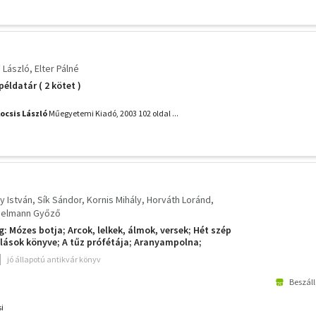
 László
Elter Pálné
példatár ( 2 kötet )
ocsis László
Műegyetemi Kiadó, 2003 102 oldal ...
y István
Sík Sándor
Kornis Mihály
Horváth Loránd
delmann Győző
: Mózes botja; Arcok, lelkek, álmok, versek; Hét szép
alások könyve; A tűz prófétája; Aranyampolna;
jó állapotú antikvár könyv
Beszáll
i