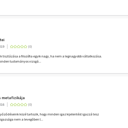
tei
019
 tisztázása a filozófia egyik nagy, ha nem a legnagyobb vállalkozása.
 minden tudományos vizsgá...
s metafizikája
016
őződéseink közé tartozik, hogy minden igaz kijelentést igazzá tesz
 igazsága nem a levegőben l...