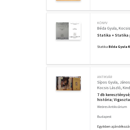
KÖNYV
Béda Gyula
Kocsis
Statika + Statika 
Statika
Béda Gyula
K
ANTIKVÁR
Sípos Gyula
János
Kocsis László
Kin
7 db kereszténység
história; Vigaszt
Vándorfény
Weöres Antikvárium
Budapest
Egyikben ajándékozás