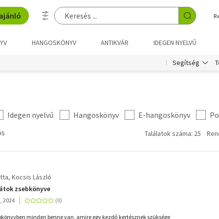
ajánló
R
YV
HANGOSKÖNYV
ANTIKVÁR
IDEGEN NYELVŰ
T
Segítség
Idegen nyelvű
Hangoskönyv
E-hangoskönyv
Po
ós
Találatok száma: 25
Ren
tta
Kocsis László
rátok zsebkönyve
, 2024
ebkönyvben minden benne van, amire egy kezdő kertésznek szüksége