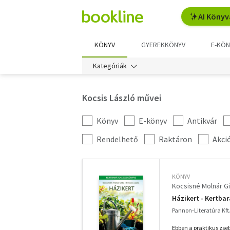
AI Könyv
KÖNYV
GYEREKKÖNYV
E-KÖN
Kategóriák
Kocsis László művei
Könyv
E-könyv
Antikvár
Kategória
szűrés
További
Rendelhető
Raktáron
Akci
szűrők
KÖNYV
Kocsisné Molnár Gi
Házikert - Kertba
Pannon-Literatúra Kft.
Ebben a praktikus zs