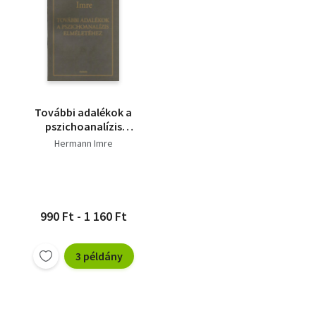
További adalékok a
pszichoanalízis
elméletéhez
Hermann Imre
990 Ft - 1 160 Ft
3 példány