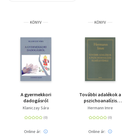
Szótár, nyelvkönyv
KÖNYV
KÖNYV
Tankönyv, segédkönyv
Társadalomtudomány
Természettudomány
Történelem
Vallás
A gyermekkori
További adalékok a
dadogásról
pszichoanalízis
elméletéhez
Klaniczay Sára
Hermann Imre
Online ár:
Online ár: