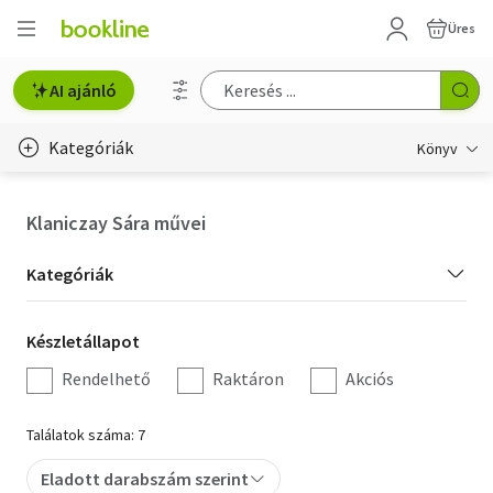
Üres
AI ajánló
Kategóriák
Könyv
Életmód, egészség
Klaniczay Sára művei
Erotika
Kategória
Kategóriák
Gyermek- és ifjúsági
szűrés
Készletállapot
Készletállapot
Hobbi, szabadidő
szűrés
Rendelhető
Raktáron
Akciós
Irodalom
Találatok száma: 7
Művészet
Eladott darabszám szerint
Szakkönyv