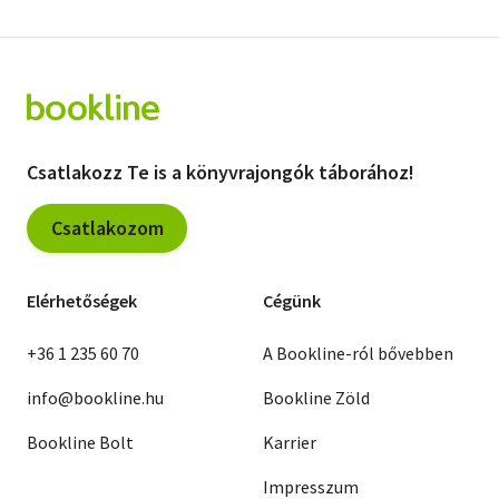
Csatlakozz Te is a könyvrajongók táborához!
Csatlakozom
Elérhetőségek
Cégünk
+36 1 235 60 70
A Bookline-ról bővebben
info@bookline.hu
Bookline Zöld
Bookline Bolt
Karrier
Impresszum