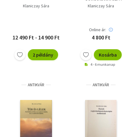
alkotásról és a
Klaniczay Sára
Klaniczay Sára
gyógyításról
Online ár:
12 490 Ft - 14 900 Ft
4 800 Ft
2 példány
Kosárba
4 - 6 munkanap
ANTIKVÁR
ANTIKVÁR