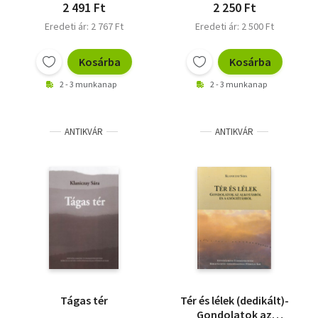
2 491 Ft
2 250 Ft
Eredeti ár: 2 767 Ft
Eredeti ár: 2 500 Ft
Kosárba
Kosárba
2 - 3 munkanap
2 - 3 munkanap
ANTIKVÁR
ANTIKVÁR
Tágas tér
Tér és lélek (dedikált)-
Gondolatok az