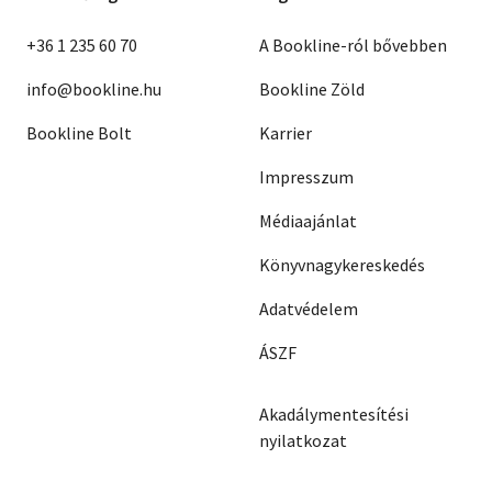
+36 1 235 60 70
A Bookline-ról bővebben
info@bookline.hu
Bookline Zöld
Bookline Bolt
Karrier
Impresszum
Médiaajánlat
Könyvnagykereskedés
Adatvédelem
ÁSZF
Akadálymentesítési
nyilatkozat