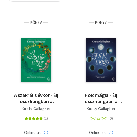
Szótár, nyelvkönyv
KÖNYV
KÖNYV
Tankönyv, segédkönyv
Társadalomtudomány
Természettudomány
Történelem
Vallás
A szakrális évkör - Élj
Holdmágia - Élj
összhangban a
összhangban a
természet ritmusával!
Holddal!
Kirsty Gallagher
Kirsty Gallagher
Online ár:
Online ár: