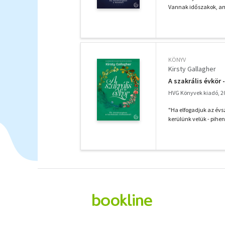
Vannak időszakok, ami
KÖNYV
Kirsty Gallagher
A szakrális évkör
HVG Könyvek kiadó, 2
"Ha elfogadjuk az év
kerülünk velük - pihe