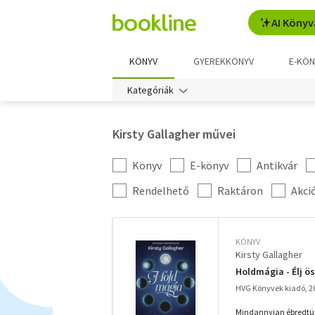
AI Könyv
KÖNYV
GYEREKKÖNYV
E-KÖN
Kategóriák
Kirsty Gallagher művei
Könyv
E-könyv
Antikvár
Kategória
szűrés
További
Rendelhető
Raktáron
Akci
szűrők
KÖNYV
Kirsty Gallagher
Holdmágia - Élj ö
HVG Könyvek kiadó, 2
Mindannyian ébredtün