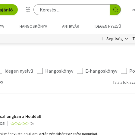
ajánló
R
YV
HANGOSKÖNYV
ANTIKVÁR
IDEGEN NYELVŰ
T
Segítség
Idegen nyelvű
Hangoskönyv
E-hangoskönyv
Po
ós
Találatok sz
sszhangban a Holddal!
025
k már nyugtalanul, ami aztán végigkísérte az egész napunkat.