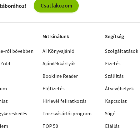
Csatlakozom
 táborához!
Mit kínálunk
Segítség
ne-ról bővebben
AI Könyvajánló
Szolgáltatások
 Zöld
Ajándékkártyák
Fizetés
Bookline Reader
Szállítás
zum
Előfizetés
Átvevőhelyek
nlat
Hírlevél feliratkozás
Kapcsolat
ykereskedés
Törzsvásárlói program
Súgó
elem
TOP 50
Elállás