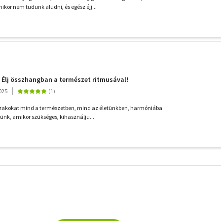
kor nem tudunk aludni, és egész éjj...
 - Élj összhangban a természet ritmusával!
025
szakokat mind a természetben, mind az életünkben, harmóniába
nünk, amikor szükséges, kihasználju...
További
szűrők