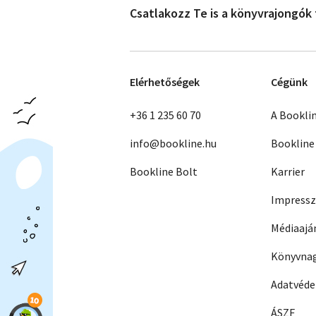
Csatlakozz Te is a könyvrajongók
Elérhetőségek
Cégünk
+36 1 235 60 70
A Bookli
info@bookline.hu
Bookline
Bookline Bolt
Karrier
Impress
Médiaajá
Könyvnag
Adatvéd
ÁSZF