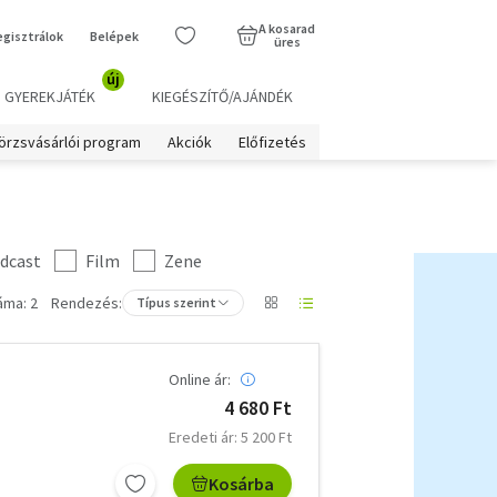
A kosarad
egisztrálok
Belépek
üres
új
GYEREKJÁTÉK
KIEGÉSZÍTŐ/AJÁNDÉK
örzsvásárlói program
Akciók
Előfizetés
dcast
Film
Zene
áma: 2
Rendezés:
Típus szerint
Online ár:
4 680 Ft
Eredeti ár: 5 200 Ft
Kosárba