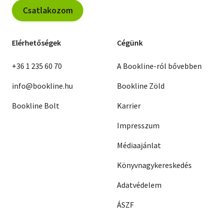
Csatlakozom
Elérhetőségek
Cégünk
+36 1 235 60 70
A Bookline-ról bővebben
info@bookline.hu
Bookline Zöld
Bookline Bolt
Karrier
Impresszum
Médiaajánlat
Könyvnagykereskedés
Adatvédelem
ÁSZF