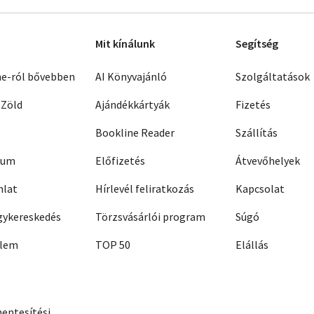
Mit kínálunk
Segítség
ne-ról bővebben
AI Könyvajánló
Szolgáltatások
 Zöld
Ajándékkártyák
Fizetés
Bookline Reader
Szállítás
zum
Előfizetés
Átvevőhelyek
nlat
Hírlevél feliratkozás
Kapcsolat
ykereskedés
Törzsvásárlói program
Súgó
elem
TOP 50
Elállás
entesítési