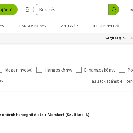
ajánló
R
YV
HANGOSKÖNYV
ANTIKVÁR
IDEGEN NYELVŰ
T
Segítség
Idegen nyelvű
Hangoskönyv
E-hangoskönyv
Po
ós
Találatok száma: 4
Ren
só török hercegnő élete + Álomkert (Szultána II.)