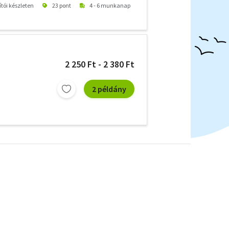
ítói készleten
23 pont
4 - 6 munkanap
2 250 Ft - 2 380 Ft
2 példány