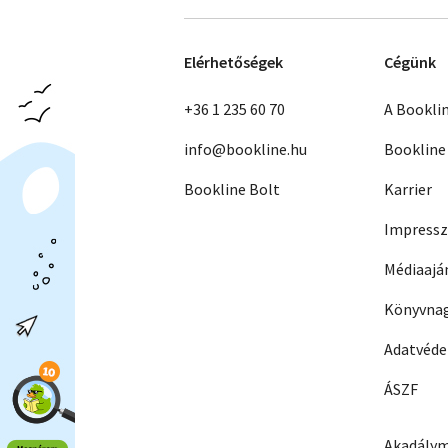
Elérhetőségek
Cégünk
+36 1 235 60 70
A Bookli
info@bookline.hu
Bookline
Bookline Bolt
Karrier
Impress
Médiaajá
Könyvnag
Adatvéd
ÁSZF
Akadálym