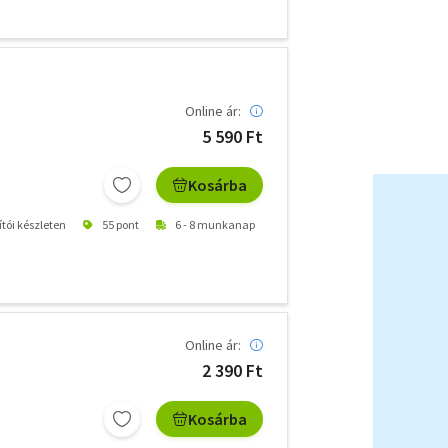
Online ár:
5 590 Ft
Kosárba
ítói készleten
55 pont
6 - 8 munkanap
Online ár:
2 390 Ft
Kosárba