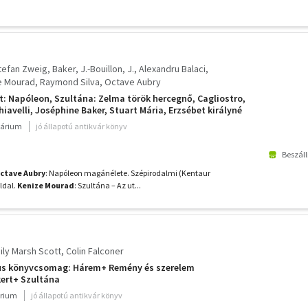
tefan Zweig
Baker, J.-Bouillon, J.
Alexandru Balaci
e Mourad
Raymond Silva
Octave Aubry
et: Napóleon, Szultána: Zelma török hercegnő, Cagliostro,
iavelli, Joséphine Baker, Stuart Mária, Erzsébet királyné
várium
jó állapotú antikvár könyv
Beszáll
ctave Aubry
: Napóleon magánélete. Szépirodalmi (Kentaur
ldal.
Kenize Mourad
: Szultána – Az ut...
ily Marsh Scott
Colin Falconer
us könyvcsomag: Hárem+ Remény és szerelem
ert+ Szultána
rium
jó állapotú antikvár könyv