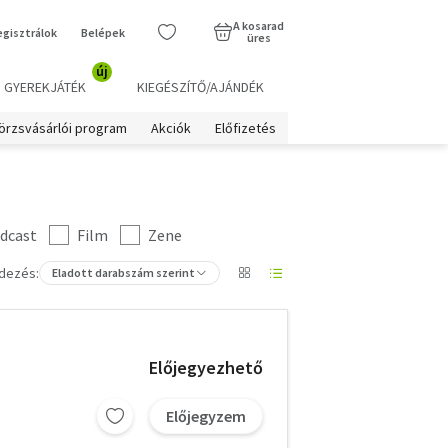
A kosarad
egisztrálok
Belépek
üres
új
GYEREKJÁTÉK
KIEGÉSZÍTŐ/AJÁNDÉK
örzsvásárlói program
Akciók
Előfizetés
dcast
Film
Zene
dezés:
Eladott darabszám szerint
Előjegyezhető
Előjegyzem