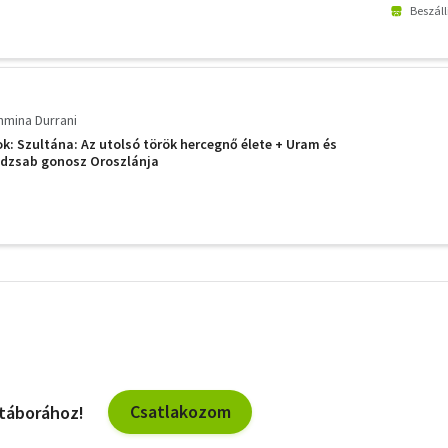
Beszáll
hmina Durrani
k: Szultána: Az utolsó török hercegnő élete + Uram és
dzsab gonosz Oroszlánja
További
szűrők
Csatlakozom
 táborához!