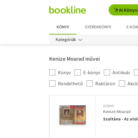
AI Könyv
KÖNYV
GYEREKKÖNYV
E-KÖN
Kategóriák
Kenize Mourad művei
Könyv
E-könyv
Antikvár
Kategória
szűrés
További
Rendelhető
Raktáron
Akci
szűrők
KÖNYV
Kenize Mourad
Szultána - Az utol