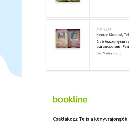
ANTIKVÁR
Kenize Mourad
Te
2 db Asszonysorso
parancsolóm: Pan
Geo Média Kiadó
Csatlakozz Te is a könyvrajongók