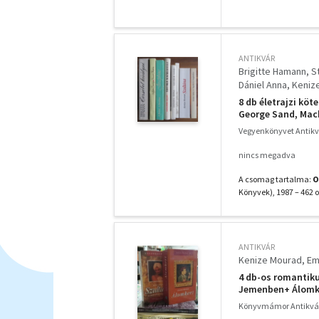
ANTIKVÁR
Brigitte Hamann
S
Dániel Anna
Keniz
8 db életrajzi köt
George Sand, Mach
Vegyenkönyvet Antik
nincs megadva
A csomag tartalma:
O
Könyvek), 1987 – 462 o
ANTIKVÁR
Kenize Mourad
Em
4 db-os romantik
Jemenben+ Álomk
Könyvmámor Antikvá