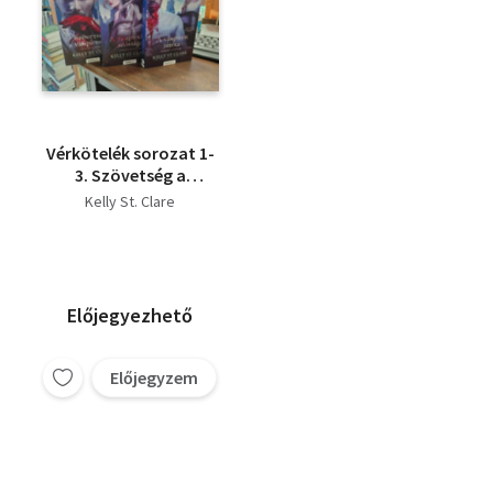
Vérkötelék sorozat 1-
3. Szövetség a
vámpírokkal+A
Kelly St. Clare
vámpírklán
adóssága+A vámpíroj
játéka
Előjegyezhető
Előjegyzem