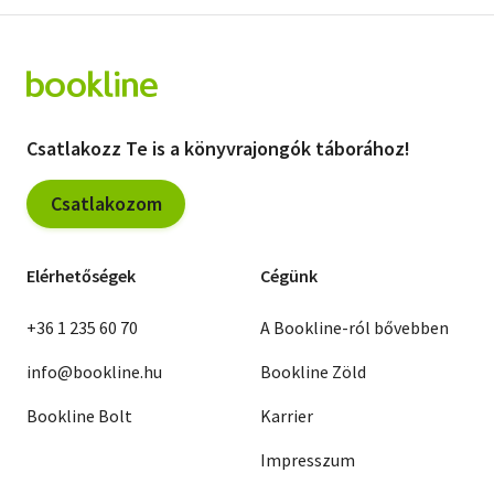
Csatlakozz Te is a könyvrajongók táborához!
Csatlakozom
Elérhetőségek
Cégünk
+36 1 235 60 70
A Bookline-ról bővebben
info@bookline.hu
Bookline Zöld
Bookline Bolt
Karrier
Impresszum