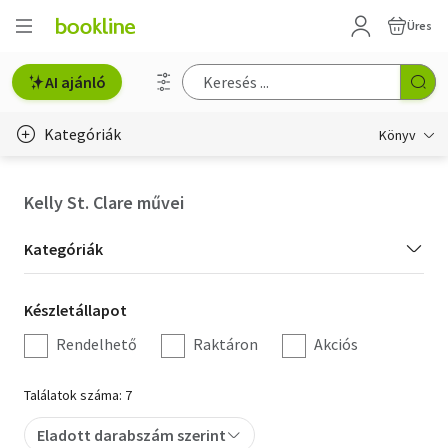
Üres
AI ajánló
Kategóriák
Könyv
Életmód, egészség
Kelly St. Clare művei
Erotika
Kategória
Kategóriák
Gyermek- és ifjúsági
szűrés
Készletállapot
Készletállapot
Hobbi, szabadidő
szűrés
Rendelhető
Raktáron
Akciós
Irodalom
Találatok száma: 7
Művészet
Eladott darabszám szerint
Szakkönyv