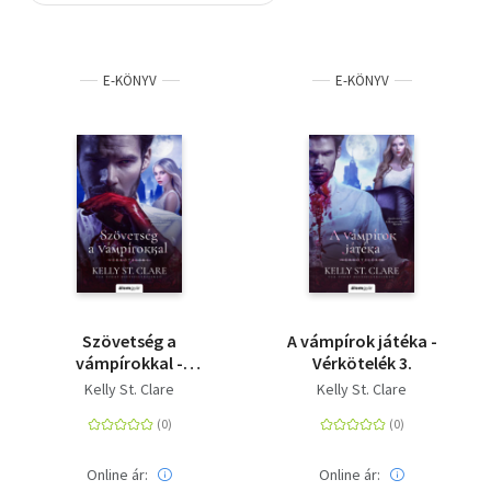
Szótár, nyelvkönyv
E-KÖNYV
E-KÖNYV
Tankönyv, segédkönyv
Társadalomtudomány
Természettudomány
Történelem
Vallás
Szövetség a
A vámpírok játéka -
vámpírokkal -
Vérkötelék 3.
Vérkötelék 1.
Kelly St. Clare
Kelly St. Clare
Online ár:
Online ár: