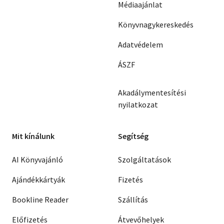
Médiaajánlat
Könyvnagykereskedés
Adatvédelem
ÁSZF
Akadálymentesítési
nyilatkozat
Mit kínálunk
Segítség
AI Könyvajánló
Szolgáltatások
Ajándékkártyák
Fizetés
Bookline Reader
Szállítás
Előfizetés
Átvevőhelyek