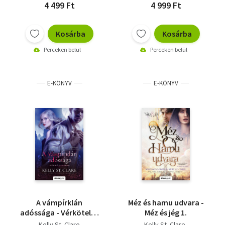
4 499 Ft
4 999 Ft
Kosárba
Kosárba
Perceken belül
Perceken belül
E-KÖNYV
E-KÖNYV
A vámpírklán
Méz és hamu udvara -
adóssága - Vérkötelék
Méz és jég 1.
2.
Kelly St. Clare
Kelly St. Clare