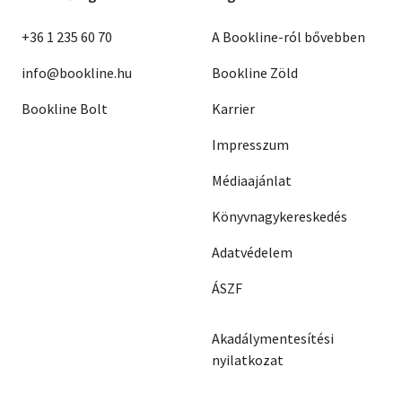
+36 1 235 60 70
A Bookline-ról bővebben
info@bookline.hu
Bookline Zöld
Bookline Bolt
Karrier
Impresszum
Médiaajánlat
Könyvnagykereskedés
Adatvédelem
ÁSZF
Akadálymentesítési
nyilatkozat