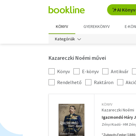
AI Könyv
KÖNYV
GYEREKKÖNYV
E-KÖN
Kategóriák
Kazareczki Noémi művei
Könyv
E-könyv
Antikvár
Kategória
szűrés
További
Rendelhető
Raktáron
Akci
szűrők
KÖNYV
Kazareczki Noémi
Igazmondó Háry J
Zrínyi Kiadó - HM Zrín
"Zubovits Fedor (1846