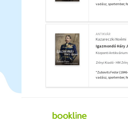
vadász, sportember, fel
ANTIKVÁR
Kazareczki Noémi
Igazmondó Háry 
Központi Antikvárium 
Zrínyi Kiadó - HM Zrín
"Zubovits Fedor (1846
vadász, sportember, fel