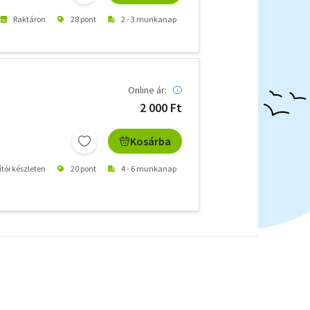
Raktáron
28 pont
2 - 3 munkanap
Online ár:
2 000 Ft
Kosárba
ítói készleten
20 pont
4 - 6 munkanap