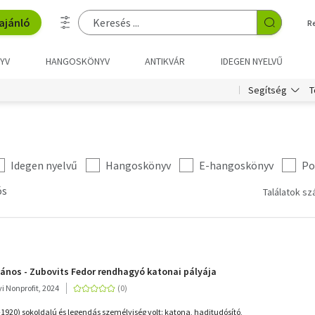
ajánló
R
YV
HANGOSKÖNYV
ANTIKVÁR
IDEGEN NYELVŰ
T
Segítség
Idegen nyelvű
Hangoskönyv
E-hangoskönyv
Po
ós
Találatok sz
ános - Zubovits Fedor rendhagyó katonai pályája
yi Nonprofit, 2024
-1920) sokoldalú és legendás személyiség volt: katona, haditudósító,