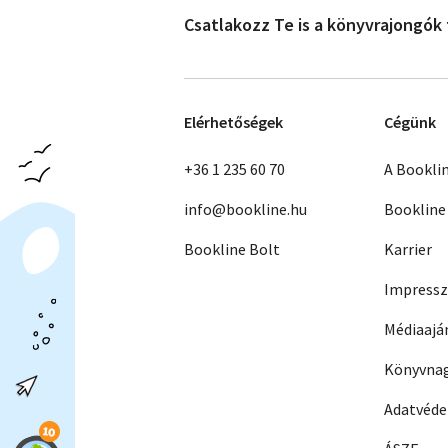
Csatlakozz Te is a könyvrajongók
Elérhetőségek
Cégünk
+36 1 235 60 70
A Bookli
info@bookline.hu
Bookline
Bookline Bolt
Karrier
Impress
Médiaajá
Könyvnag
Adatvéd