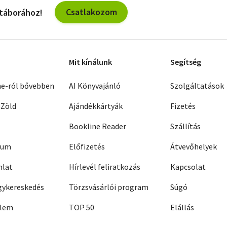
Csatlakozom
 táborához!
Mit kínálunk
Segítség
ne-ról bővebben
AI Könyvajánló
Szolgáltatások
 Zöld
Ajándékkártyák
Fizetés
Bookline Reader
Szállítás
zum
Előfizetés
Átvevőhelyek
nlat
Hírlevél feliratkozás
Kapcsolat
ykereskedés
Törzsvásárlói program
Súgó
elem
TOP 50
Elállás