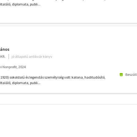
találó, diplomata, publi...
János
Kft.
jó állapotú antikvár könyv
yi Nonprofit, 2024
Beszáll
-1920) sokoldalú és legendás személyiség volt: katona, haditudósító,
találó, diplomata, publi...
További
szűrők