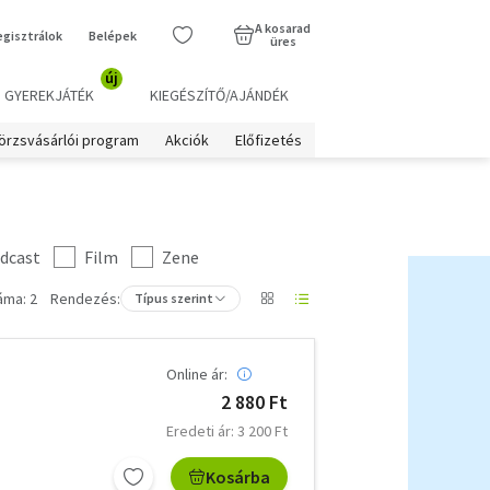
A kosarad
egisztrálok
Belépek
üres
új
GYEREKJÁTÉK
KIEGÉSZÍTŐ/AJÁNDÉK
örzsvásárlói program
Akciók
Előfizetés
dcast
Film
Zene
áma: 2
Rendezés:
Típus szerint
Online ár:
2 880 Ft
Eredeti ár: 3 200 Ft
Kosárba