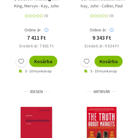
an unknowable future
unsere Gesellschaft
King, Mervyn - Kay, John
Kay, John - Collier, Paul
zerreißt - und warum
die Politik wieder dem
Zusammenhalt dienen
muss
Online ár:
Online ár:
7 411 Ft
9 343 Ft
Eredeti ár: 7 801 Ft
Eredeti ár: 9 834 Ft
Kosárba
Kosárba
5 - 10 munkanap
5 - 10 munkanap
IDEGEN
ANTIKVÁR