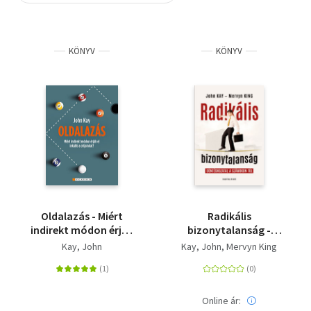
Szótár, nyelvkönyv
KÖNYV
KÖNYV
Tankönyv, segédkönyv
Társadalomtudomány
Természettudomány
Történelem
Vallás
Oldalazás - Miért
Radikális
indirekt módon érjük
bizonytalanság -
el inkább a céljainkat?
Döntéshozatal a
Kay, John
Kay, John
Mervyn King
számokon túl
Online ár: