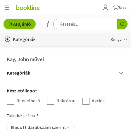
Üres
AI ajánló
Kategóriák
Könyv
Életmód, egészség
Kay, John művei
Erotika
Kategória
Kategóriák
Gyermek- és ifjúsági
szűrés
Készletállapot
Készletállapot
Hobbi, szabadidő
szűrés
Rendelhető
Raktáron
Akciós
Irodalom
Találatok száma: 8
Művészet
Eladott darabszám szerint
Szakkönyv