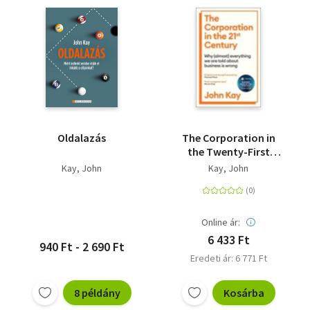
Huber, Stefan - Lewisch,
Peter
Oldalazás
The Corporation in
the Twenty-First
Century - Why
Kay, John
Kay, John
(almost) everything
we are told about
business is wrong
Online ár:
6 433 Ft
940 Ft - 2 690 Ft
Eredeti ár: 6 771 Ft
8 példány
Kosárba