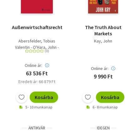
Außenwirtschaftsrecht
The Truth About
Markets
Abersfelder, Tobias
Kay, John
Valentin - O'Hara, John -
Pelz, Christian - Raschauer,
Nicolas - Sachs, Bärbel -
Online ár:
Sattler, Sven - Schäffer,
Online ár:
Johannes - Schrey,
63 536 Ft
9 990 Ft
Joachim - Schwab, Manuel
Eredeti ár: 66 879 Ft
- Stockburger-Sinner, Katja
- Stricker, Martin - Alberda,
Kosárba
Kosárba
Regan K. - Thess,
Sebastian - Vogt, Martin -
5 - 10 munkanap
6 - 8 munkanap
Werder, Eva - Ziervogel,
Arne - Zimmermann, Claus
- Arend, Katrin - Barker,
ANTIKVÁR
IDEGEN
John - Frey, Brian D. -
Georgi, Kay C. - Höft, Kay -