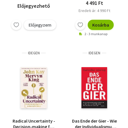
4 491 Ft
Előjegyezhető
Eredeti ár: 4 990 Ft
Előjegyzem
Kosárba
2 - 3 munkanap
IDEGEN
IDEGEN
Radical Uncertainty -
Das Ende der Gier - Wie
Decision-making for
der Individualismus