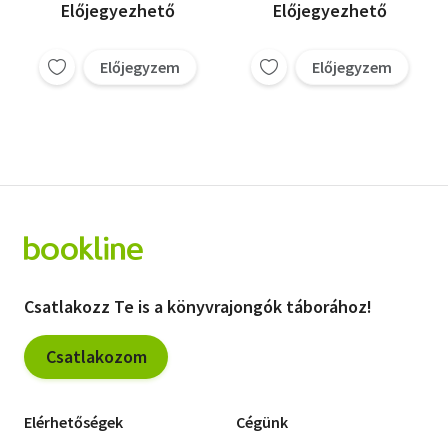
Horgolómintakönyv,
Előjegyezhető
Előjegyezhető
Kötőmintakönyv
Előjegyzem
Előjegyzem
Csatlakozz Te is a könyvrajongók táborához!
Csatlakozom
Elérhetőségek
Cégünk