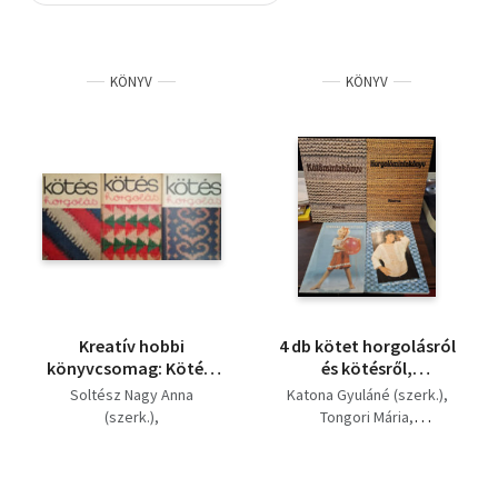
Szótár, nyelvkönyv
KÖNYV
KÖNYV
Tankönyv, segédkönyv
Társadalomtudomány
Természettudomány
Történelem
Vallás
Kreatív hobbi
4 db kötet horgolásról
könyvcsomag: Kötés,
és kötésről,
horgolás (3db) 1969;
KÖNYVMENTŐ
Soltész Nagy Anna
Katona Gyuláné (szerk.)
1975; 1977
AJÁNLAT: Gyerekek
(szerk.)
Tongori Mária
kötöttben (hatéves
Gyulai Irén (szerk.)
Bánk Lászlóné
korig), Tanuljunk
Katona Gyuláné (szerk.)
kötni,
Géczy Lajosné (szerk.)