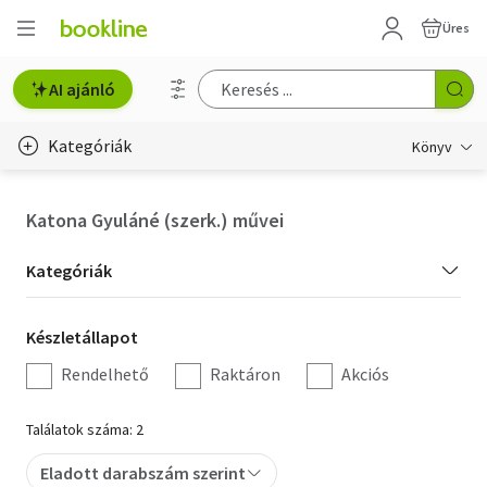
Üres
AI ajánló
Kategóriák
Könyv
Életmód, egészség
Katona Gyuláné (szerk.) művei
Erotika
Kategória
Kategóriák
Gyermek- és ifjúsági
szűrés
Készletállapot
Készletállapot
Hobbi, szabadidő
szűrés
Rendelhető
Raktáron
Akciós
Irodalom
Találatok száma: 2
Művészet
Eladott darabszám szerint
Szakkönyv