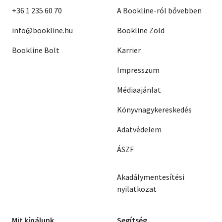
+36 1 235 60 70
A Bookline-ról bővebben
info@bookline.hu
Bookline Zöld
Bookline Bolt
Karrier
Impresszum
Médiaajánlat
Könyvnagykereskedés
Adatvédelem
ÁSZF
Akadálymentesítési
nyilatkozat
Mit kínálunk
Segítség