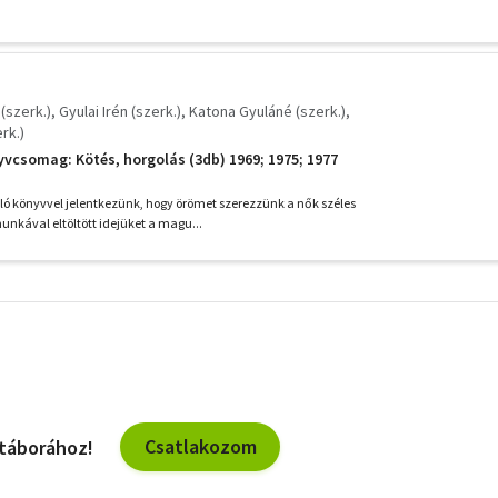
(szerk.)
Gyulai Irén (szerk.)
Katona Gyuláné (szerk.)
rk.)
yvcsomag: Kötés, horgolás (3db) 1969; 1975; 1977
ó könyvvel jelentkezünk, hogy örömet szerezzünk a nők széles
unkával eltöltött idejüket a magu...
További
szűrők
Csatlakozom
 táborához!