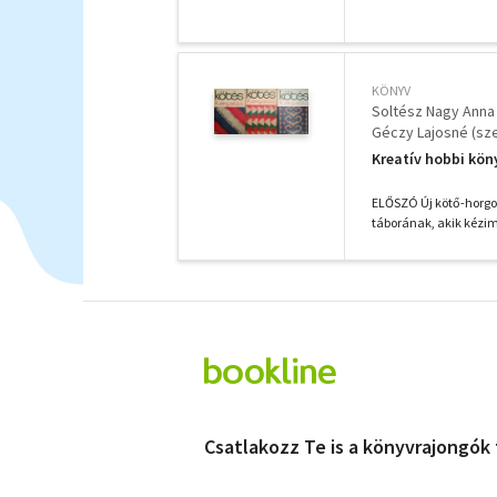
KÖNYV
Soltész Nagy Anna 
Géczy Lajosné (sze
Kreatív hobbi kön
ELŐSZÓ Új kötő-horgol
táborának, akik kézim
Csatlakozz Te is a könyvrajongók