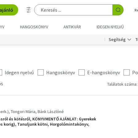
ajánló
R
YV
HANGOSKÖNYV
ANTIKVÁR
IDEGEN NYELVŰ
T
Segítség
Idegen nyelvű
Hangoskönyv
E-hangoskönyv
Po
ós
Találatok száma:
erk.)
Tongori Mária
Bánk Lászlóné
ásról és kötésről, KÖNYVMENTŐ AJÁNLAT: Gyerekek
s korig), Tanuljunk kötni, Horgolómintakönyv,