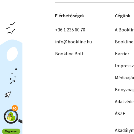
Elérhetőségek
Cégünk
+36 1 235 60 70
A Bookli
info@bookline.hu
Bookline
Bookline Bolt
Karrier
Impress
Médiaajá
Könyvnag
Adatvéd
ÁSZF
Akadálym