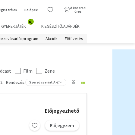
A kosarad
egisztrálok
Belépek
üres
új
GYEREKJÁTÉK
KIEGÉSZÍTŐ/AJÁNDÉK
örzsvásárlói program
Akciók
Előfizetés
dcast
Film
Zene
 2
Rendezés:
Szerző szerint A-Z
Előjegyezhető
Előjegyzem