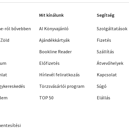
Mit kínálunk
Segítség
ne-ról bővebben
AI Könyvajánló
Szolgáltatások
 Zöld
Ajándékkártyák
Fizetés
Bookline Reader
Szállítás
zum
Előfizetés
Átvevőhelyek
nlat
Hírlevél feliratkozás
Kapcsolat
ykereskedés
Törzsvásárlói program
Súgó
elem
TOP 50
Elállás
entesítési