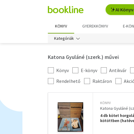
AI Könyv
KÖNYV
GYEREKKÖNYV
E-KÖN
Kategóriák
Katona Gyuláné (szerk.) művei
Könyv
E-könyv
Antikvár
Kategória
szűrés
További
Rendelhető
Raktáron
Akci
szűrők
KÖNYV
Katona Gyuláné (sz
4 db kötet horgol
kötöttben (hatéve
Kötőmintakönyv