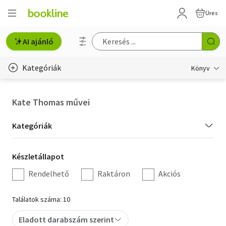
Üres
AI ajánló
Kategóriák
Könyv
Életmód, egészség
Kate Thomas művei
Erotika
Kategória
Kategóriák
Gyermek- és ifjúsági
szűrés
Készletállapot
Készletállapot
Hobbi, szabadidő
szűrés
Rendelhető
Raktáron
Akciós
Irodalom
Találatok száma: 10
Művészet
Eladott darabszám szerint
Szakkönyv