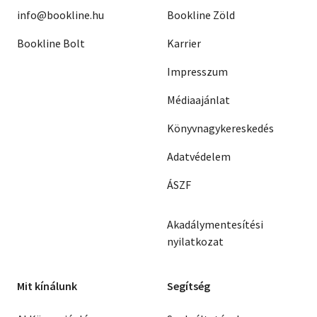
info@bookline.hu
Bookline Zöld
Bookline Bolt
Karrier
Impresszum
Médiaajánlat
Könyvnagykereskedés
Adatvédelem
ÁSZF
Akadálymentesítési
nyilatkozat
Mit kínálunk
Segítség