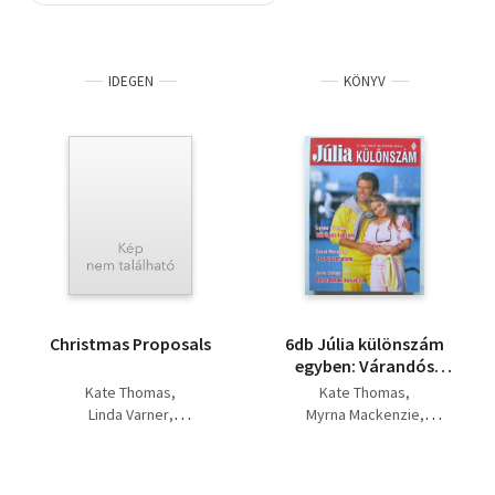
Szótár, nyelvkönyv
IDEGEN
KÖNYV
Tankönyv, segédkönyv
Társadalomtudomány
Természettudomány
Történelem
Vallás
Christmas Proposals
6db Júlia különszám
egyben: Várandós
angyal - Gyengéd
Kate Thomas
Kate Thomas
erőszak - Végtelen
Linda Varner
Myrna Mackenzie
kékség + Vándorúton,
Jo Ann Algermissen
Emma Goldrick
Térjünk az üzletre!, A
Cynthia Rutledge, Ally
boldogság a tét + Úgy,
Blake, Sara Orwig