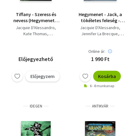
Jenny Cartwright-Lynn
Michaels-Jessica Hart
Tiffany - Szeress és
Hegymenet - Jack, a
nevess (Hegymenet +
tökéletes feleség -
Jack, a tökéletes
Rosszposztók -
Jacquie D'Alessandro
Jacquie D'Alessandro
feleség +
Tiffany
Kate Thomas
Jennifer La Brecque
Rosszposztók)
különszám/Szeress és
Jennifer La Brecque
Kate Thomas
nevess!
Online ár:
Előjegyezhető
1 990 Ft
Előjegyzem
Kosárba
6 - 8 munkanap
IDEGEN
ANTIKVÁR