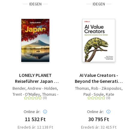
IDEGEN
IDEGEN
Roth, Thomas - Miglar,
Astrid - Hechenberger,
Anne - Grimpo, Gina -
Helbig, Karin - Kraske,
Hartmut Holger - Exner,
Katrin - Pickar, Ale¿
LONELY PLANET
AI Value Creators -
Reiseführer Japan -
Beyond the Generative
Eigene Wege gehen
AI User Mindset
Bender, Andrew - Holden,
Thomas, Rob - Zikopoulos,
und Einzigartiges
Trent - O'Malley, Thomas -
Paul - Soule, Kate
erleben.
Richmond, Simon -
Bartlett, Ray - Mclachlan,
Online ár:
Online ár:
Craig - Goss, Rob -
Kirshner, Hannah - Morgan,
11 532 Ft
30 795 Ft
Kate
Eredeti ár: 12 138 Ft
Eredeti ár: 32 415 Ft