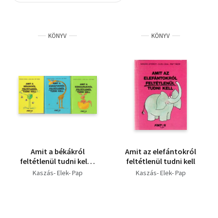
Szótár, nyelvkönyv
KÖNYV
KÖNYV
Tankönyv, segédkönyv
Társadalomtudomány
Természettudomány
Történelem
Vallás
Amit a békákról
Amit az elefántokról
feltétlenül tudni kell +
feltétlenül tudni kell
Amit a zsiráfokról
Kaszás- Elek- Pap
Kaszás- Elek- Pap
feltétlenül tudni kell +
Amit a kengurukról
feltétlenül tudni kell (3
db)