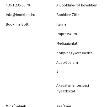
+36 1 235 60 70
A Bookline-ról bővebben
info@bookline.hu
Bookline Zöld
Bookline Bolt
Karrier
Impresszum
Médiaajánlat
Könyvnagykereskedés
Adatvédelem
ÁSZF
Akadálymentesítési
nyilatkozat
Mit kínálunk
Segítség