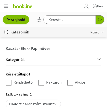
Üres
AI ajánló
Kategóriák
Könyv
Életmód, egészség
Kaszás- Elek- Pap művei
Erotika
Kategória
Kategóriák
Gyermek- és ifjúsági
szűrés
Készletállapot
Készletállapot
Hobbi, szabadidő
szűrés
Rendelhető
Raktáron
Akciós
Irodalom
Találatok száma: 2
Művészet
Eladott darabszám szerint
Szakkönyv