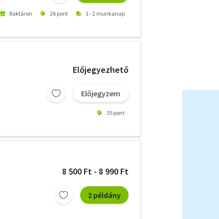
Raktáron
26 pont
1 - 2 munkanap
Előjegyezhető
Előjegyzem
35 pont
8 500 Ft - 8 990 Ft
2 példány