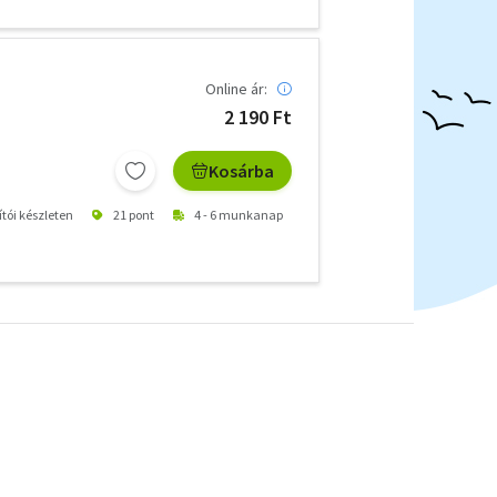
Online ár:
2 190 Ft
Kosárba
ítói készleten
21 pont
4 - 6 munkanap