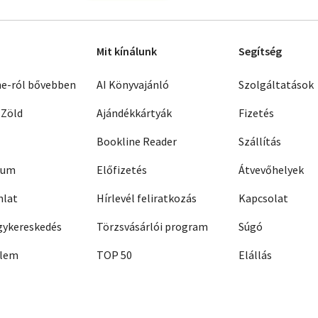
Mit kínálunk
Segítség
ne-ról bővebben
AI Könyvajánló
Szolgáltatások
 Zöld
Ajándékkártyák
Fizetés
Bookline Reader
Szállítás
zum
Előfizetés
Átvevőhelyek
nlat
Hírlevél feliratkozás
Kapcsolat
ykereskedés
Törzsvásárlói program
Súgó
elem
TOP 50
Elállás