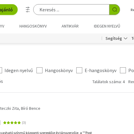
ajánló
R
YV
HANGOSKÖNYV
ANTIKVÁR
IDEGEN NYELVŰ
T
Segítség
Idegen nyelvű
Hangoskönyv
E-hangoskönyv
Po
ós
Találatok száma: 4
Re
teczki Zita
Bíró Bence
lvasható színmű központi szereplője és társszerzője, a ""Post