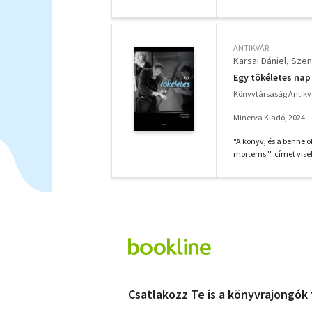
ANTIKVÁR
Karsai Dániel
Szen
Egy tökéletes nap
Könyvtársaság Antik
Minerva Kiadó, 2024
"A könyv, és a benne o
mortems"" címet visel
Csatlakozz Te is a könyvrajongók