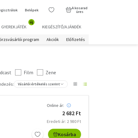
A kosarad
egisztrálok
Belépek
üres
új
GYEREKJÁTÉK
KIEGÉSZÍTŐ/AJÁNDÉK
örzsvásárlói program
Akciók
Előfizetés
dcast
Film
Zene
ndezés:
Vásárlói értékelés szerint
Online ár:
2 682 Ft
Eredeti ár: 2 980 Ft
Kosárba