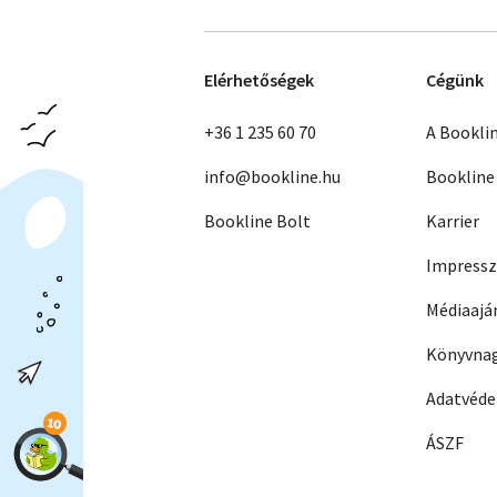
Elérhetőségek
Cégünk
+36 1 235 60 70
A Bookli
info@bookline.hu
Bookline
Bookline Bolt
Karrier
Impress
Médiaajá
Könyvnag
Adatvéd
ÁSZF