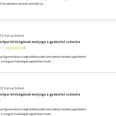
ő facebookos sorozat szerzője az...
óf
Karsai Dániel
urópai bíróságának esetjoga a gyakorlat számára
3
pai Egyezménye a leghatékonyabb nemzetközi emberi jogvédelmi
 magyar hatóságok jogsértései miatt ...
óf
Karsai Dániel
urópai bíróságának esetjoga a gyakorlat számára
3
pai Egyezménye a leghatékonyabb nemzetközi emberi jogvédelmi
 magyar hatóságok jogsértései miatt ...