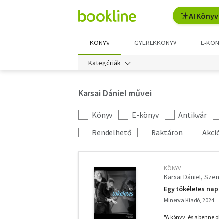
AI Könyv
KÖNYV
GYEREKKÖNYV
E-KÖN
Kategóriák
Karsai Dániel művei
Könyv
E-könyv
Antikvár
Kategória
szűrés
További
Rendelhető
Raktáron
Akci
szűrők
KÖNYV
Karsai Dániel
Szen
Egy tökéletes nap
Minerva Kiadó, 2024
"A könyv, és a benne o