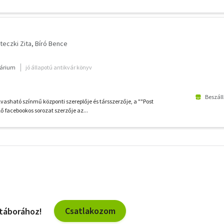
teczki Zita
Bíró Bence
várium
jó állapotú antikvár könyv
Beszáll
lvasható színmű központi szereplője és társszerzője, a ""Post
ő facebookos sorozat szerzője az...
További
szűrők
Csatlakozom
 táborához!