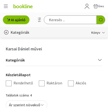
Üres
AI ajánló
Kategóriák
Könyv
Életmód, egészség
Karsai Dániel művei
Erotika
Kategória
Kategóriák
Gyermek- és ifjúsági
szűrés
Készletállapot
Készletállapot
Hobbi, szabadidő
szűrés
Rendelhető
Raktáron
Akciós
Irodalom
Találatok száma: 4
Művészet
Ár szerint növekvő
Szakkönyv