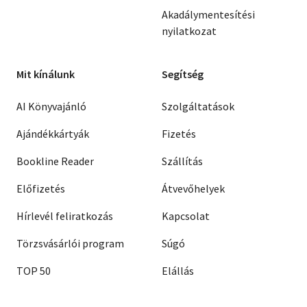
Akadálymentesítési
nyilatkozat
Mit kínálunk
Segítség
AI Könyvajánló
Szolgáltatások
Ajándékkártyák
Fizetés
Bookline Reader
Szállítás
Előfizetés
Átvevőhelyek
Hírlevél feliratkozás
Kapcsolat
Törzsvásárlói program
Súgó
TOP 50
Elállás