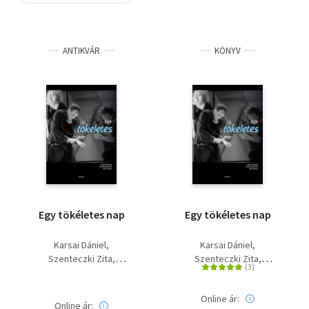
Szótár, nyelvkönyv
ANTIKVÁR
KÖNYV
Tankönyv, segédkönyv
Társadalomtudomány
Természettudomány
Történelem
Vallás
Egy tökéletes nap
Egy tökéletes nap
Karsai Dániel
Karsai Dániel
Szenteczki Zita
Szenteczki Zita
Bíró Bence
Bíró Bence
Online ár:
Online ár: