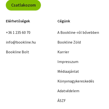
Csatlakozom
Elérhetőségek
Cégünk
+36 1 235 60 70
A Bookline-ról bővebben
info@bookline.hu
Bookline Zöld
Bookline Bolt
Karrier
Impresszum
Médiaajánlat
Könyvnagykereskedés
Adatvédelem
ÁSZF