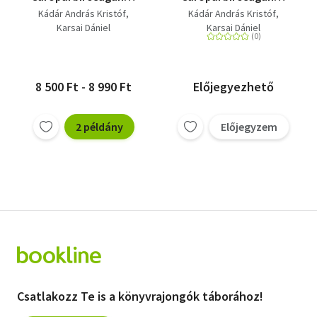
esetjoga a gyakorlat
esetjoga a gyakorlat
Kádár András Kristóf
Kádár András Kristóf
számára
számára
Karsai Dániel
Karsai Dániel
8 500 Ft - 8 990 Ft
Előjegyezhető
2 példány
Előjegyzem
Csatlakozz Te is a könyvrajongók táborához!