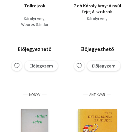
Tollrajzok
7 db Károly Amy: A nyúl
feje; A szobrok
elindulnak; Kulcslyuk-
Károlyi Amy
Károlyi Amy
líra; Nincs út Avilába;
Weöres Sándor
Requiem élőkért; Pakli
kártya; Születésem
története
Előjegyezhető
Előjegyezhető
Előjegyzem
Előjegyzem
KÖNYV
ANTIKVÁR