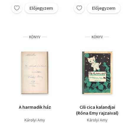
Előjegyzem
Előjegyzem
KÖNYV
KÖNYV
A harmadik ház
Cili cica kalandjai
(Róna Emy rajzaival)
Károlyi Amy
Károlyi Amy