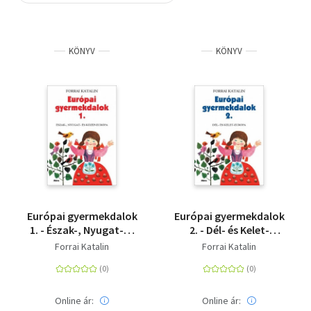
Szótár, nyelvkönyv
KÖNYV
KÖNYV
Tankönyv, segédkönyv
Társadalomtudomány
Természettudomány
Történelem
Vallás
Európai gyermekdalok
Európai gyermekdalok
1. - Észak-, Nyugat-és
2. - Dél- és Kelet-
Közép-Európa
Európa
Forrai Katalin
Forrai Katalin
Online ár:
Online ár: