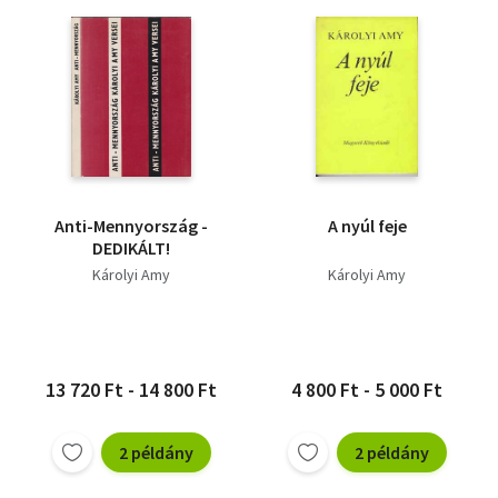
Anti-Mennyország -
A nyúl feje
DEDIKÁLT!
Károlyi Amy
Károlyi Amy
13 720 Ft - 14 800 Ft
4 800 Ft - 5 000 Ft
2 példány
2 példány