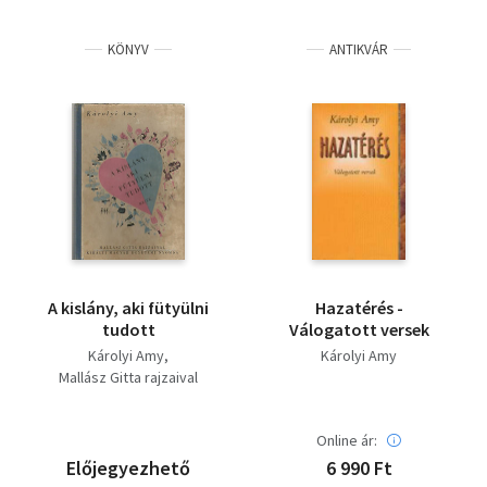
KÖNYV
ANTIKVÁR
A kislány, aki fütyülni
Hazatérés -
tudott
Válogatott versek
Károlyi Amy
Károlyi Amy
Mallász Gitta rajzaival
Online ár:
Előjegyezhető
6 990 Ft