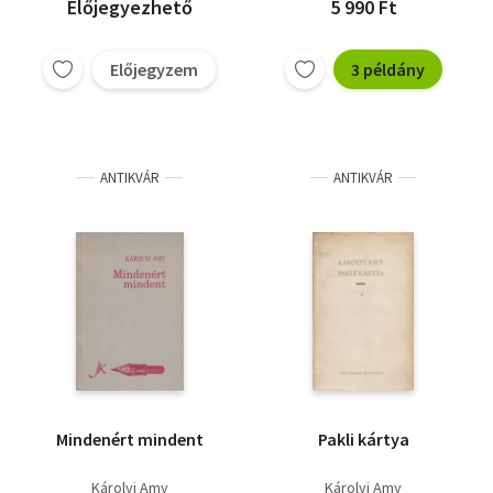
Előjegyezhető
5 990 Ft
Előjegyzem
3 példány
ANTIKVÁR
ANTIKVÁR
Mindenért mindent
Pakli kártya
Károlyi Amy
Károlyi Amy