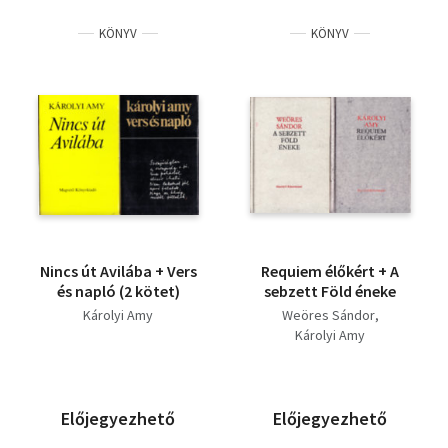
KÖNYV
KÖNYV
Nincs út Avilába + Vers
Requiem élőkért + A
és napló (2 kötet)
sebzett Föld éneke
Károlyi Amy
Weöres Sándor
Károlyi Amy
Előjegyezhető
Előjegyezhető