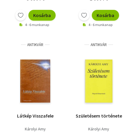
Rab Zsuzsa, Károlyi
Czigány György
Amy
Kosárba
Kosárba
4 - 6 munkanap
4 - 6 munkanap
ANTIKVÁR
ANTIKVÁR
Látkép Visszafele
Születésem története
Károlyi Amy
Károlyi Amy