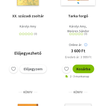
XX. századi zsoltár
Tarka forgó
Károlyi Amy
Károlyi Amy
Weöres Sándor
Online ár:
3 600 Ft
Előjegyezhető
Eredeti ár: 3 999 Ft
Előjegyzem
Kosárba
2 - 3 munkanap
KÖNYV
KÖNYV