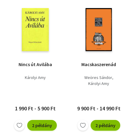
Nincs út Avilába
Macskaszerenád
Károlyi Amy
Weöres Sándor
Károlyi Amy
1 990 Ft - 5 900 Ft
9 900 Ft - 14 990 Ft
2 példány
2 példány