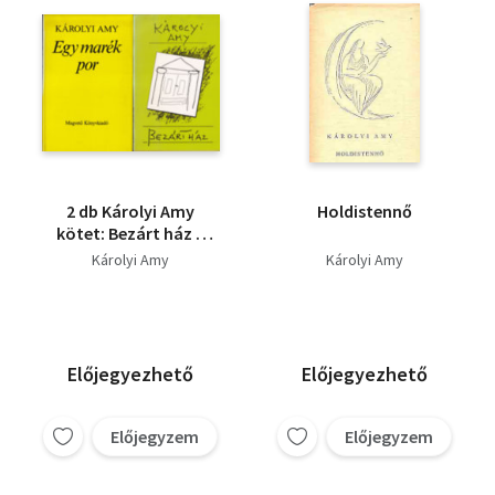
2 db Károlyi Amy
Holdistennő
kötet: Bezárt ház +
Egy marék por
Károlyi Amy
Károlyi Amy
Előjegyezhető
Előjegyezhető
Előjegyzem
Előjegyzem