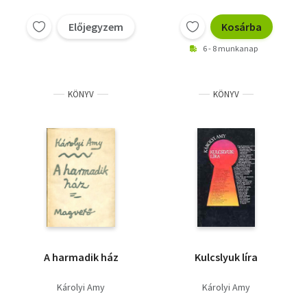
Előjegyzem
Kosárba
6 - 8 munkanap
KÖNYV
KÖNYV
A harmadik ház
Kulcslyuk líra
Károlyi Amy
Károlyi Amy