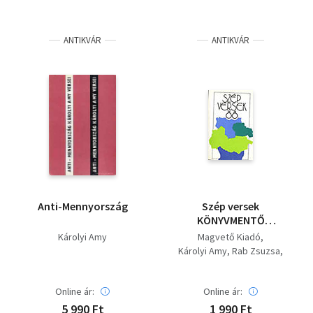
ANTIKVÁR
ANTIKVÁR
Anti-Mennyország
Szép versek
KÖNYVMENTŐ
AJÁNLAT: 1986, 1987,
Károlyi Amy
Magvető Kiadó
1988, 1989, 1990 (5
Károlyi Amy
Rab Zsuzsa
kötet) Nemes Nagy
Petri György
Ágnes, Kányádi
Somlyó György
Sándor, Somlyó
Online ár:
Online ár:
Kányádi Sándor
György, Petri György,
Nemes Nagy Ágnes
5 990 Ft
1 990 Ft