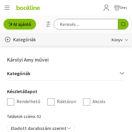
Üres
AI ajánló
Kategóriák
Könyv
Életmód, egészség
Károlyi Amy művei
Erotika
Kategória
Kategóriák
Gyermek- és ifjúsági
szűrés
Készletállapot
Készletállapot
Hobbi, szabadidő
szűrés
Rendelhető
Raktáron
Akciós
Irodalom
Találatok száma: 52
Művészet
Eladott darabszám szerint
Szakkönyv