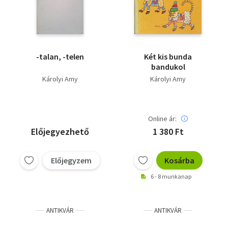
-talan, -telen
Két kis bunda
bandukol
Károlyi Amy
Károlyi Amy
Online ár:
Előjegyezhető
1 380 Ft
Előjegyzem
Kosárba
6 - 8 munkanap
ANTIKVÁR
ANTIKVÁR