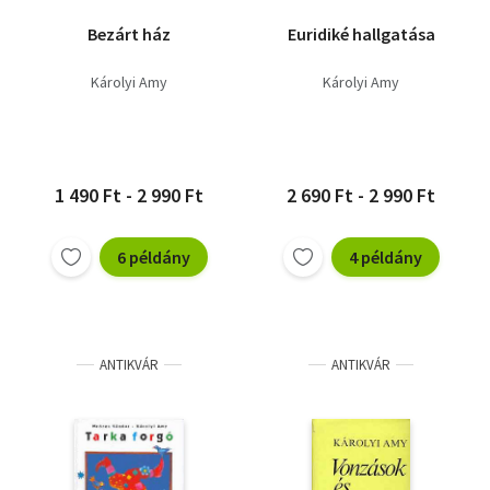
Bezárt ház
Euridiké hallgatása
Károlyi Amy
Károlyi Amy
1 490 Ft - 2 990 Ft
2 690 Ft - 2 990 Ft
6 példány
4 példány
ANTIKVÁR
ANTIKVÁR