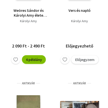
Weöres Sándor és
Vers és napló
Károlyi Amy élete
képekben
Károlyi Amy
Károlyi Amy
2 090 Ft - 2 490 Ft
Előjegyezhető
4 példány
Előjegyzem
ANTIKVÁR
ANTIKVÁR