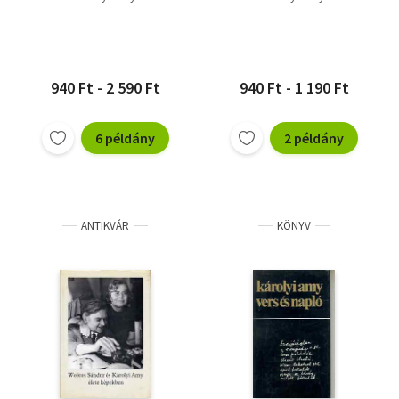
940 Ft - 2 590 Ft
940 Ft - 1 190 Ft
6 példány
2 példány
ANTIKVÁR
KÖNYV