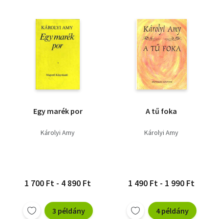
Egy marék por
A tű foka
Károlyi Amy
Károlyi Amy
1 700 Ft - 4 890 Ft
1 490 Ft - 1 990 Ft
3 példány
4 példány