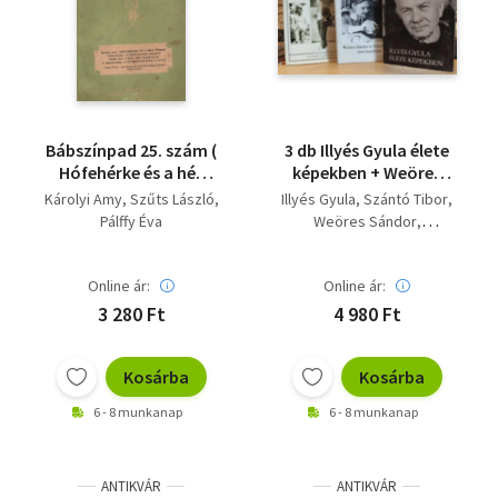
Bábszínpad 25. szám (
3 db Illyés Gyula élete
Hófehérke és a hét
képekben + Weöres
törpe- A póruljárt
Sándor és Károlyi Amy
Károlyi Amy
Szűts László
Illyés Gyula
Szántó Tibor
medve- A két hiú
élete képekben + A
Pálffy Éva
Weöres Sándor
kismalac-A sündisznó
Karinthyak (Egy
Károlyi Amy
Hubay Miklós
meg a nyúl )
Budapesti
művészcsalád száz
Online ár:
Online ár:
éve képekben)
3 280 Ft
4 980 Ft
Kosárba
Kosárba
6 - 8 munkanap
6 - 8 munkanap
ANTIKVÁR
ANTIKVÁR