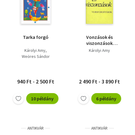
Tarka forgó
Vonzások és
viszonzások
(versfordítások)
Károlyi Amy
Károlyi Amy
Weöres Sándor
940 Ft - 2 500 Ft
2 490 Ft - 3 890 Ft
10 példány
6 példány
ANTIKVÁR
ANTIKVÁR