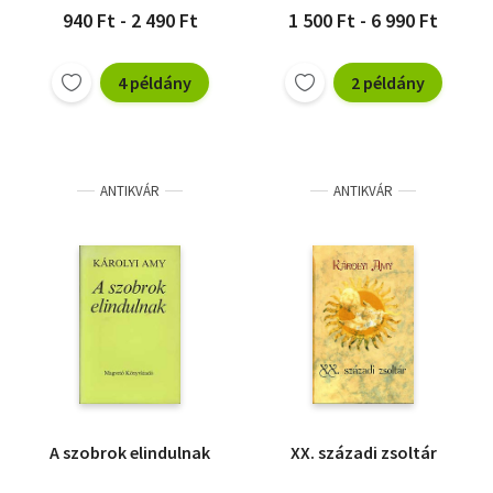
940 Ft - 2 490 Ft
1 500 Ft - 6 990 Ft
4 példány
2 példány
ANTIKVÁR
ANTIKVÁR
A szobrok elindulnak
XX. századi zsoltár