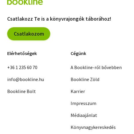
Csatlakozz Te is a könyvrajongók táborához!
Csatlakozom
Elérhetőségek
Cégünk
+36 1 235 60 70
A Bookline-ról bővebben
info@bookline.hu
Bookline Zöld
Bookline Bolt
Karrier
Impresszum
Médiaajánlat
Könyvnagykereskedés