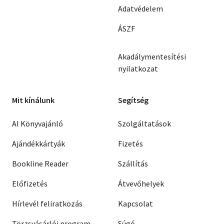
Adatvédelem
ÁSZF
Akadálymentesítési
nyilatkozat
Mit kínálunk
Segítség
AI Könyvajánló
Szolgáltatások
Ajándékkártyák
Fizetés
Bookline Reader
Szállítás
Előfizetés
Átvevőhelyek
Hírlevél feliratkozás
Kapcsolat
Törzsvásárlói program
Súgó