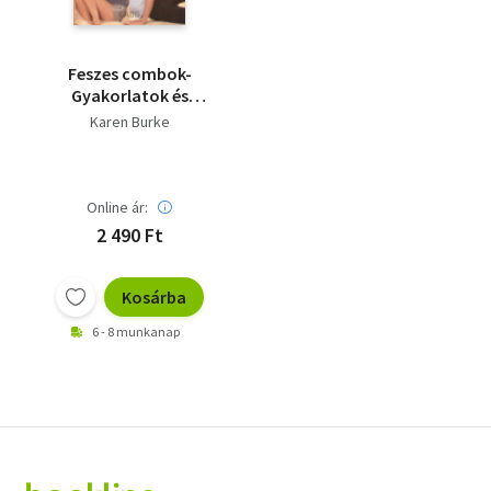
Feszes combok-
Gyakorlatok és
receptek a narancsbőr
Karen Burke
eltüntetésére
Online ár:
2 490 Ft
Kosárba
6 - 8 munkanap