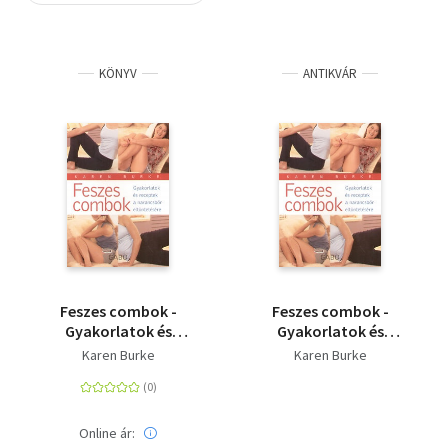
Szótár, nyelvkönyv
KÖNYV
ANTIKVÁR
Tankönyv, segédkönyv
Társadalomtudomány
Természettudomány
Történelem
Vallás
Feszes combok -
Feszes combok -
Gyakorlatok és
Gyakorlatok és
receptek a narancsbőr
receptek a narancsbőr
Karen Burke
Karen Burke
eltüntetésére
eltűntetésére
Online ár: