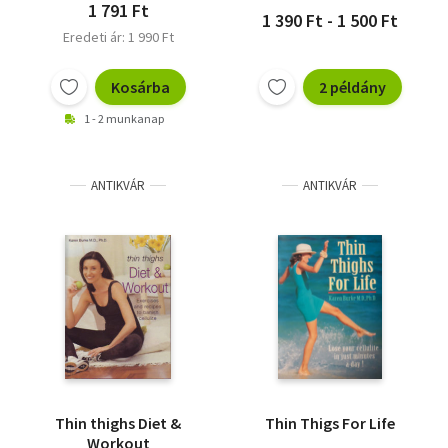
1 791 Ft
1 390 Ft - 1 500 Ft
Eredeti ár: 1 990 Ft
Kosárba
2 példány
1 - 2 munkanap
ANTIKVÁR
ANTIKVÁR
Thin thighs Diet &
Thin Thigs For Life
Workout