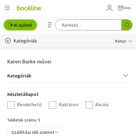
Üres
AI ajánló
Kategóriák
Könyv
Életmód, egészség
Karen Burke művei
Erotika
Kategória
Kategóriák
Gyermek- és ifjúsági
szűrés
Készletállapot
Készletállapot
Hobbi, szabadidő
szűrés
Rendelhető
Raktáron
Akciós
Irodalom
Találatok száma: 5
Művészet
Szállítási idő szerint
Szakkönyv