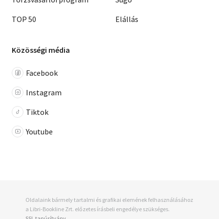
TOP 50
Elállás
Közösségi média
Facebook
Instagram
Tiktok
Youtube
Oldalaink bármely tartalmi és grafikai elemének felhasználásához
a Libri-Bookline Zrt. előzetes írásbeli engedélye szükséges.
SSL tanúsítvány