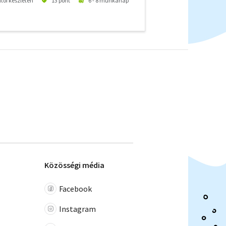
ítói készleten
13 pont
6 - 8 munkanap
Közösségi média
Facebook
Instagram