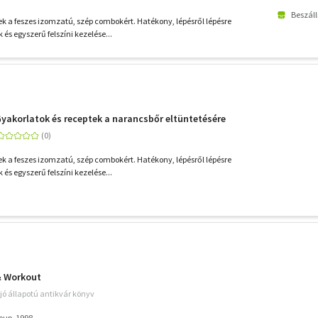
Beszáll
ek a feszes izomzatú, szép combokért. Hatékony, lépésről lépésre
és egyszerű felszíni kezelése...
yakorlatok és receptek a narancsbőr eltüntetésére
ek a feszes izomzatú, szép combokért. Hatékony, lépésről lépésre
és egyszerű felszíni kezelése...
& Workout
jó állapotú antikvár könyv
oup, 1998