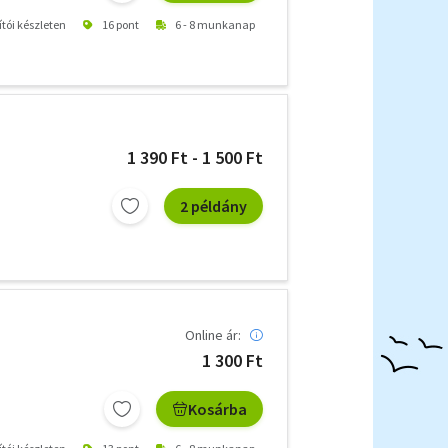
ítói készleten
16 pont
6 - 8 munkanap
1 390 Ft - 1 500 Ft
2 példány
Online ár:
1 300 Ft
Kosárba