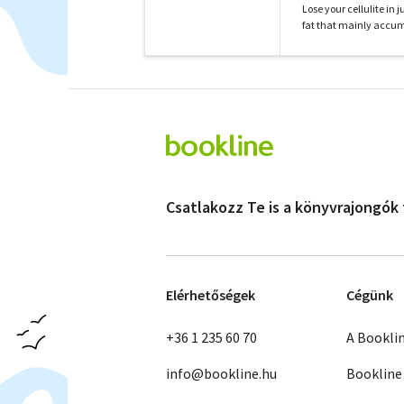
Lose your cellulite in
fat that mainly accumu
Csatlakozz Te is a könyvrajongók
Elérhetőségek
Cégünk
+36 1 235 60 70
A Bookli
info@bookline.hu
Bookline