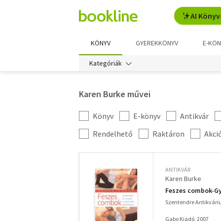
AI Könyv
KÖNYV
GYEREKKÖNYV
E-KÖN
Kategóriák
Karen Burke művei
Könyv
E-könyv
Antikvár
Kategória
szűrés
További
Rendelhető
Raktáron
Akci
szűrők
ANTIKVÁR
Karen Burke
Feszes combok-Gya
Szentendre Antikvár
Gabo Kiadó, 2007