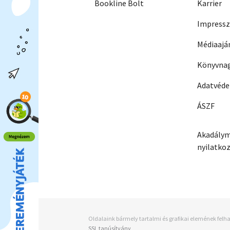
Bookline Bolt
Karrier
Impress
Médiaajá
Könyvnag
Adatvéd
ÁSZF
Akadálym
nyilatko
Oldalaink bármely tartalmi és grafikai elemének felha
SSL tanúsítvány