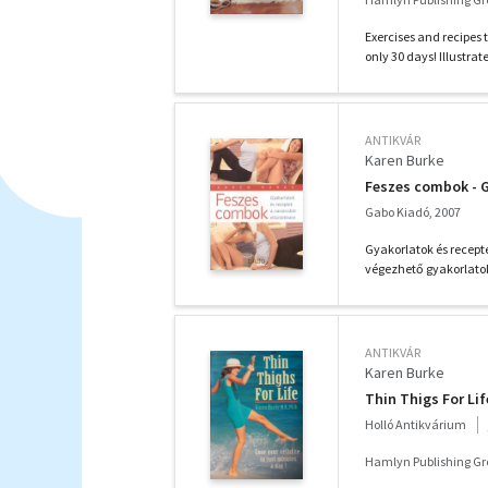
Exercises and recipes to
only 30 days! Illustrat
ANTIKVÁR
Karen Burke
Feszes combok - G
Gabo Kiadó, 2007
Gyakorlatok és recept
végezhető gyakorlatok 
ANTIKVÁR
Karen Burke
Thin Thigs For Lif
Holló Antikvárium
Hamlyn Publishing Gr