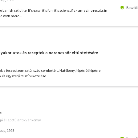
Beszáll
 banish cellulite. It's easy, it's fun, it's scienctific - amazing results in
ed with more...
yakorlatok és receptek a narancsbőr eltűntetésére
ek a feszes izomzatú, szép combokért. Hatékony, lépésről lépésre
és egyszerű felszíni kezelése...
e
jó állapotú antikvár könyv
oup, 1995