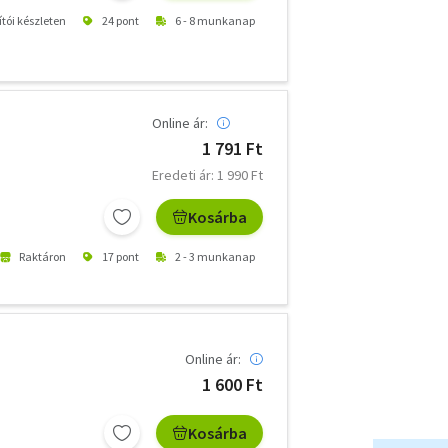
ítói készleten
24 pont
6 - 8 munkanap
Online ár:
1 791 Ft
Eredeti ár: 1 990 Ft
Kosárba
Raktáron
17 pont
2 - 3 munkanap
Online ár:
1 600 Ft
Kosárba