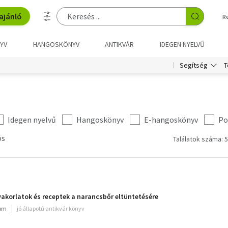
ajánló
R
YV
HANGOSKÖNYV
ANTIKVÁR
IDEGEN NYELVŰ
T
Segítség
Idegen nyelvű
Hangoskönyv
E-hangoskönyv
Po
ós
Találatok száma: 5
korlatok és receptek a narancsbőr eltüntetésére
ium
jó állapotú antikvár könyv