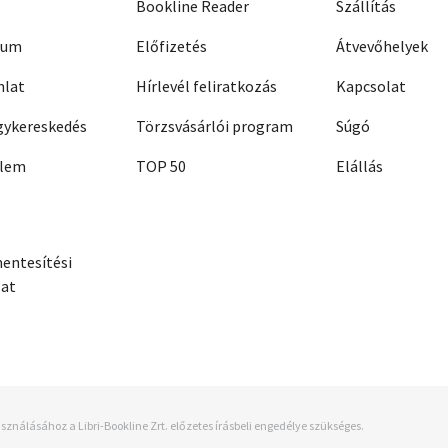
Bookline Reader
Szállítás
zum
Előfizetés
Átvevőhelyek
nlat
Hírlevél feliratkozás
Kapcsolat
ykereskedés
Törzsvásárlói program
Súgó
elem
TOP 50
Elállás
entesítési
zat
sználásához a Libri-Bookline Zrt. előzetes írásbeli engedélye szükséges.