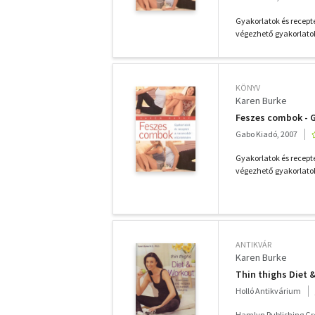
Gyakorlatok és recept
végezhető gyakorlatok 
KÖNYV
Karen Burke
Feszes combok - G
Gabo Kiadó, 2007
Gyakorlatok és recept
végezhető gyakorlatok 
ANTIKVÁR
Karen Burke
Thin thighs Diet 
Holló Antikvárium
Hamlyn Publishing Gr