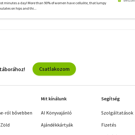
Beszáll
 just minutes a day! More than 90% of women have cellulite, that lumpy
lates on hips and thi...
További
szűrők
Csatlakozom
 táborához!
Mit kínálunk
Segítség
ne-ról bővebben
AI Könyvajánló
Szolgáltatások
 Zöld
Ajándékkártyák
Fizetés