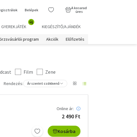
A kosarad
egisztrálok
Belépek
üres
új
GYEREKJÁTÉK
KIEGÉSZÍTŐ/AJÁNDÉK
örzsvásárlói program
Akciók
Előfizetés
dcast
Film
Zene
Rendezés:
Ár szerint csökkenő
Online ár:
2 490 Ft
Kosárba