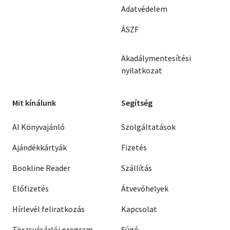
Adatvédelem
ÁSZF
Akadálymentesítési
nyilatkozat
Mit kínálunk
Segítség
AI Könyvajánló
Szolgáltatások
Ajándékkártyák
Fizetés
Bookline Reader
Szállítás
Előfizetés
Átvevőhelyek
Hírlevél feliratkozás
Kapcsolat
Törzsvásárlói program
Súgó