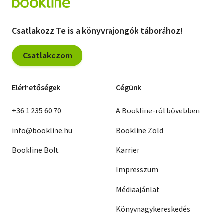
Csatlakozz Te is a könyvrajongók táborához!
Csatlakozom
Elérhetőségek
Cégünk
+36 1 235 60 70
A Bookline-ról bővebben
info@bookline.hu
Bookline Zöld
Bookline Bolt
Karrier
Impresszum
Médiaajánlat
Könyvnagykereskedés