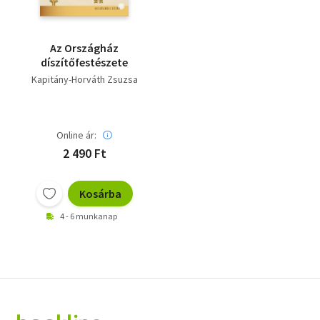
Az Országház
díszítőfestészete
Kapitány-Horváth Zsuzsa
Online ár:
2 490 Ft
Kosárba
4 - 6 munkanap