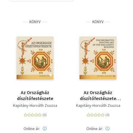
Szótár, nyelvkönyv
KÖNYV
KÖNYV
Tankönyv, segédkönyv
Társadalomtudomány
Természettudomány
Történelem
Vallás
Az Országház
Az Országház
díszítőfestészete
díszítőfestészete
(angol nyelven) - The
Kapitány-Horváth Zsuzsa
Kapitány-Horváth Zsuzsa
Decorative Painting
Art Of The Parliament
Building
Online ár:
Online ár: