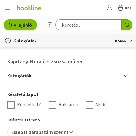
Üres
AI ajánló
Kategóriák
Könyv
Életmód, egészség
Kapitány-Horváth Zsuzsa művei
Erotika
Kategória
Kategóriák
Gyermek- és ifjúsági
szűrés
Készletállapot
Készletállapot
Hobbi, szabadidő
szűrés
Rendelhető
Raktáron
Akciós
Irodalom
Találatok száma: 5
Művészet
Eladott darabszám szerint
Szakkönyv