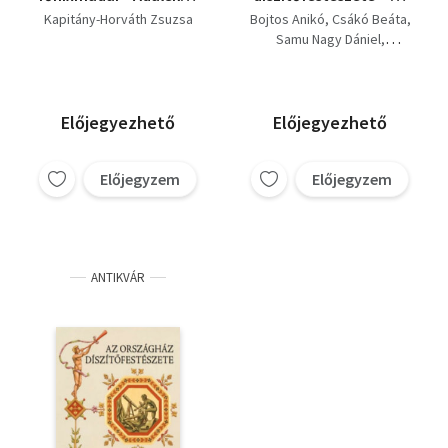
a Bethlen Gábor
Országház nevezetes
Kapitány-Horváth Zsuzsa
Bojtos Anikó
Csákó Beáta
Kollégium
termei + Az Országház
Samu Nagy Dániel
történetéhez
falfestményei I-III.
Kapitány-Horváth Zsuzsa
Előjegyezhető
Előjegyezhető
Előjegyzem
Előjegyzem
ANTIKVÁR