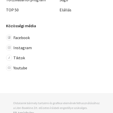
TOP 50
Elállás
Közösségi média
Facebook
Instagram
Tiktok
Youtube
Oldalaink bármely tartalmi és grafikai elemének felhasználásához
a Libri-Bookline Zrt. előzetes írásbeli engedélye szükséges.
SSL tanúsítvány