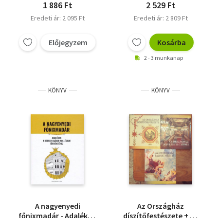
1 886 Ft
2 529 Ft
Eredeti ár: 2 095 Ft
Eredeti ár: 2 809 Ft
Előjegyzem
Kosárba
2 - 3 munkanap
KÖNYV
KÖNYV
A nagyenyedi
Az Országház
főnixmadár - Adalékok
díszítőfestészete + Az