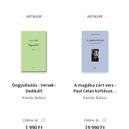
ANTIKVÁR
ANTIKVÁR
Öngyulladás - Versek -
A magába zárt vers -
Dedikált
Paul Celan költészete
körül
Kántás Balázs
Kántás Balázs
Online ár:
Online ár:
1 990 Ft
19 990 Ft