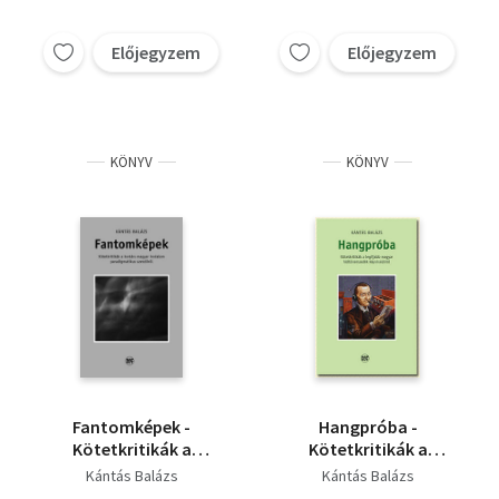
Előjegyzem
Előjegyzem
KÖNYV
KÖNYV
Fantomképek -
Hangpróba -
Kötetkritikák a
Kötetkritikák a
kortárs magyar
legifjabb magyar
Kántás Balázs
Kántás Balázs
irodalom
költőnemzedék