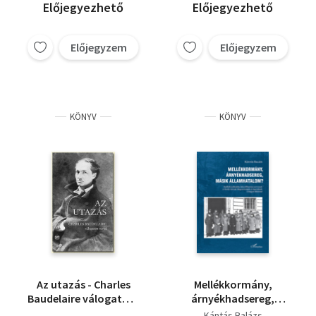
műveletek
Előjegyezhető
Előjegyezhető
történetéből
Előjegyzem
Előjegyzem
KÖNYV
KÖNYV
Az utazás - Charles
Mellékkormány,
Baudelaire válogatott
árnyékhadsereg,
versei
másik államhatalom?
Kántás Balázs