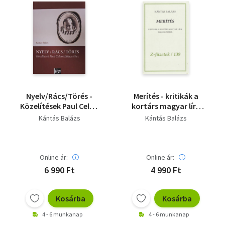
Nyelv/Rács/Törés -
Merítés - kritikák a
Közelítések Paul Celan
kortárs magyar líra
költészetéhez
tárgyköréből - 238. sz.
Kántás Balázs
Kántás Balázs
példány - Számozott
Online ár:
Online ár:
6 990 Ft
4 990 Ft
Kosárba
Kosárba
4 - 6 munkanap
4 - 6 munkanap