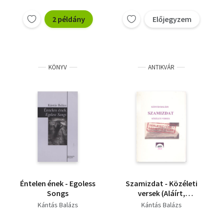
2 példány
Előjegyzem
KÖNYV
ANTIKVÁR
Éntelen ének - Egoless
Szamizdat - Közéleti
Songs
versek (Aláírt,
számozott)
Kántás Balázs
Kántás Balázs