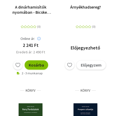
A dinárhamisítók
Árnyékhadsereg?
nyomában - Bicskey
Elek vajdasági tanítók
pénzhamisítási ügye,
1928-1929
Online ár:
2 241 Ft
Előjegyezhető
Eredeti ár: 2 490 Ft
Kosárba
Előjegyzem
2 - 3 munkanap
KÖNYV
KÖNYV