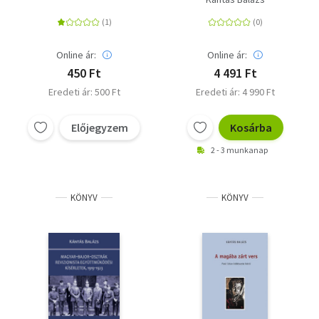
- Radikális jobboldali,
titkos félkatonai
szervezetek
Online ár:
Online ár:
450 Ft
4 491 Ft
Eredeti ár: 500 Ft
Eredeti ár: 4 990 Ft
Előjegyzem
Kosárba
2 - 3 munkanap
KÖNYV
KÖNYV