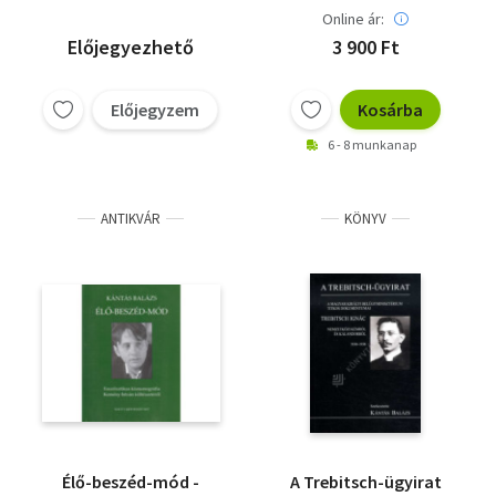
Online ár:
Előjegyezhető
3 900 Ft
Előjegyzem
Kosárba
6 - 8 munkanap
ANTIKVÁR
KÖNYV
Élő-beszéd-mód -
A Trebitsch-ügyirat