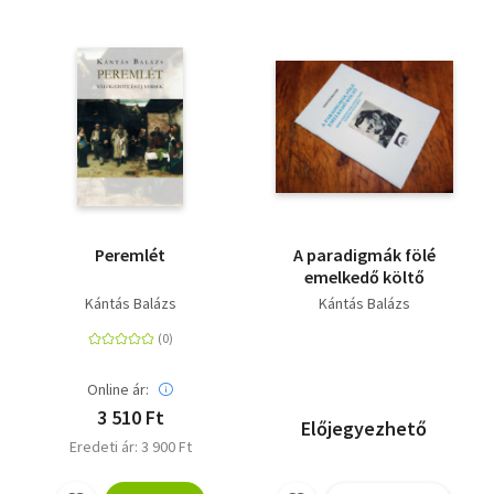
Peremlét
A paradigmák fölé
emelkedő költő
Kántás Balázs
Kántás Balázs
Online ár:
3 510 Ft
Előjegyezhető
Eredeti ár: 3 900 Ft