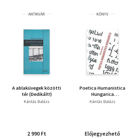
ANTIKVÁR
KÖNYV
A ablaküvegek közötti
Poetica Humanistica
tér (Dedikált!)
Hungarica
(Postmoderna?)
Kántás Balázs
Kántás Balázs
2 990 Ft
Előjegyezhető