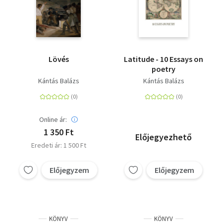
Lövés
Latitude - 10 Essays on
poetry
Kántás Balázs
Kántás Balázs
Online ár:
1 350 Ft
Előjegyezhető
Eredeti ár: 1 500 Ft
Előjegyzem
Előjegyzem
KÖNYV
KÖNYV