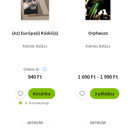
(Az) Európa(i) Rádió(s)
Orpheusz
Kántás Balázs
Kántás Balázs
Online ár:
940 Ft
1 690 Ft - 1 990 Ft
Kosárba
3 példány
4 - 6 munkanap
ANTIKVÁR
ANTIKVÁR