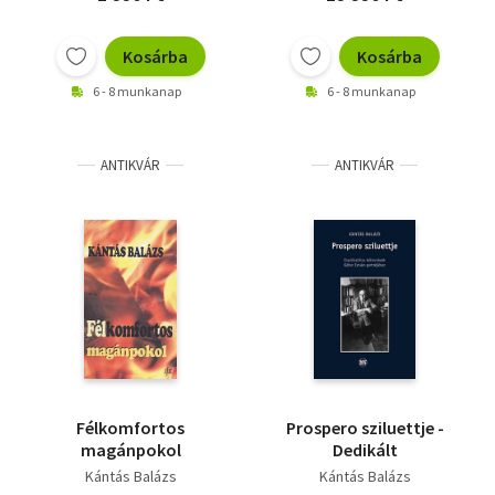
Kosárba
Kosárba
6 - 8 munkanap
6 - 8 munkanap
ANTIKVÁR
ANTIKVÁR
Félkomfortos
Prospero sziluettje -
magánpokol
Dedikált
Kántás Balázs
Kántás Balázs