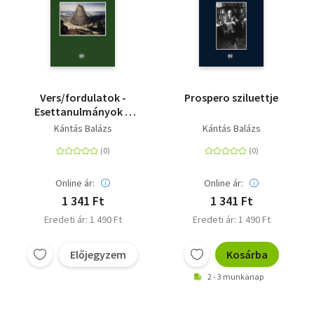
Vers/fordulatok -
Prospero sziluettje
Esettanulmányok a
versfordításról
Kántás Balázs
Kántás Balázs
Online ár:
Online ár:
1 341 Ft
1 341 Ft
Eredeti ár: 1 490 Ft
Eredeti ár: 1 490 Ft
Előjegyzem
Kosárba
2 - 3 munkanap