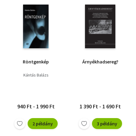
Röntgenkép
Árnyékhadsereg?
Kántás Balázs
940 Ft - 1 990 Ft
1 390 Ft - 1 690 Ft
2 példány
3 példány