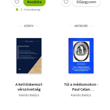
Kosárba
Előjegyzem
2 - 3 munkanap
KÖNYV
ANTIKVÁR
A kettőskereszt
Túl a médiumokon -
vérszövetség
Paul Celan
költészetének
Kántás Balázs
Kántás Balázs
mediális aspektusai