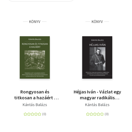
Szótár, nyelvkönyv
KÖNYV
KÖNYV
Tankönyv, segédkönyv
Társadalomtudomány
Természettudomány
Történelem
Vallás
Rongyosan és
Héjjas Iván - Vázlat egy
titkosan a hazáért -
magyar radikális
Töredékek a két
jobboldali
Kántás Balázs
Kántás Balázs
világháború közötti
katonatiszt-politikus
irreguláris katonai
életrajzához és
alakulatok és
kapcsolatrendszeréhez
különleges katonai