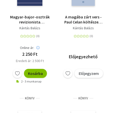
Magyar-bajor-osztrák
A magába zárt vers -
revizionista
Paul Celan költészete
együttműködési
körül
Kántás Balázs
Kántás Balázs
kísérletek, 1919-1923
Online ár:
2 250 Ft
Előjegyezhető
Eredeti ár: 2 500 Ft
Kosárba
Előjegyzem
2 - 3 munkanap
KÖNYV
KÖNYV