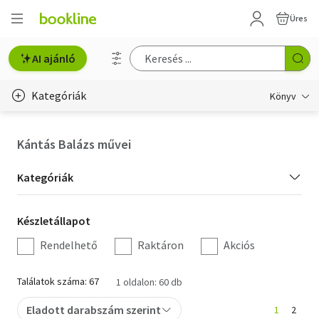
Üres
AI ajánló
Kategóriák
Könyv
Életmód, egészség
Kántás Balázs művei
Erotika
Kategória
Kategóriák
Gyermek- és ifjúsági
szűrés
Készletállapot
Készletállapot
Hobbi, szabadidő
szűrés
Rendelhető
Raktáron
Akciós
Irodalom
Találatok száma: 67
1 oldalon: 60 db
Művészet
Eladott darabszám szerint
1
2
Szakkönyv