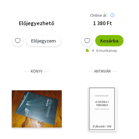
Online ár:
Előjegyezhető
1 380 Ft
Előjegyzem
Kosárba
4 - 6 munkanap
KÖNYV
ANTIKVÁR