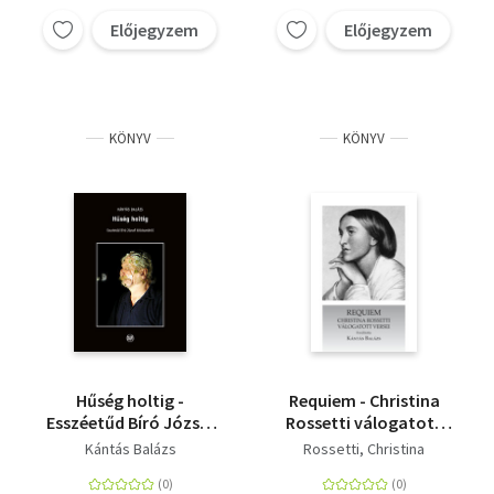
Előjegyzem
Előjegyzem
KÖNYV
KÖNYV
Hűség holtig -
Requiem - Christina
Esszéetűd Bíró József
Rossetti válogatott
költészetéről
versei
Kántás Balázs
Rossetti, Christina