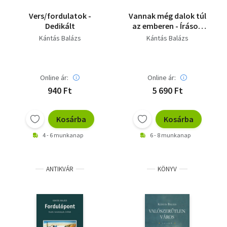
Vers/fordulatok -
Vannak még dalok túl
Dedikált
az emberen - Írások
Paul Celan
Kántás Balázs
Kántás Balázs
költészetéről,
líraesztétikájáról és
recepciójáról
Online ár:
Online ár:
940 Ft
5 690 Ft
Kosárba
Kosárba
4 - 6 munkanap
6 - 8 munkanap
ANTIKVÁR
KÖNYV