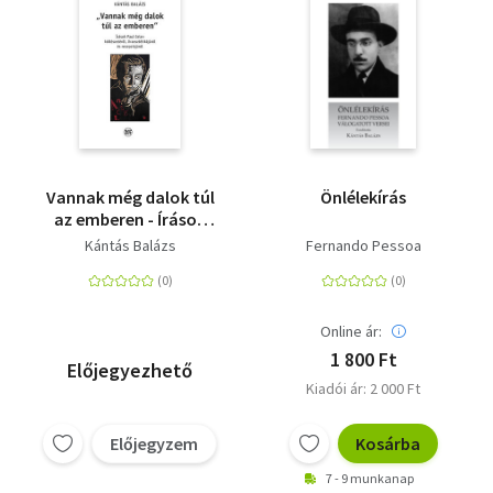
Vannak még dalok túl
Önlélekírás
az emberen - Írások
Paul Celan
Kántás Balázs
Fernando Pessoa
költészetéről,
líraesztétikájáról és
recepciójáról
Online ár:
1 800 Ft
Előjegyezhető
Kiadói ár: 2 000 Ft
Előjegyzem
Kosárba
7 - 9 munkanap