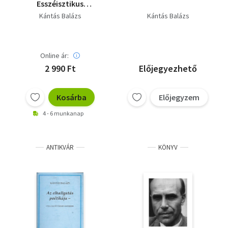
Esszéisztikus
kismonográfia
Kántás Balázs
Kántás Balázs
Kemény István
költészetéről -
Dedikált
Online ár:
2 990 Ft
Előjegyezhető
Kosárba
Előjegyzem
4 - 6 munkanap
ANTIKVÁR
KÖNYV