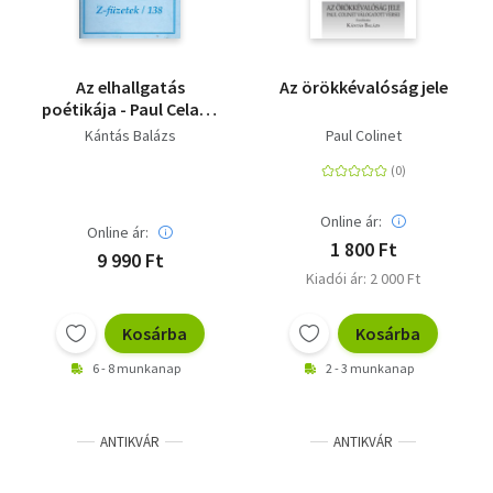
Az elhallgatás
Az örökkévalóság jele
poétikája - Paul Celan -
versek elemzése
Kántás Balázs
Paul Colinet
Online ár:
Online ár:
1 800 Ft
9 990 Ft
Kiadói ár: 2 000 Ft
Kosárba
Kosárba
6 - 8 munkanap
2 - 3 munkanap
ANTIKVÁR
ANTIKVÁR