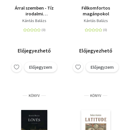
Árral szemben - Tíz
Félkomfortos
irodalmi
magánpokol
(eset)tanulmány
Kántás Balázs
Kántás Balázs
Előjegyezhető
Előjegyezhető
Előjegyzem
Előjegyzem
KÖNYV
KÖNYV