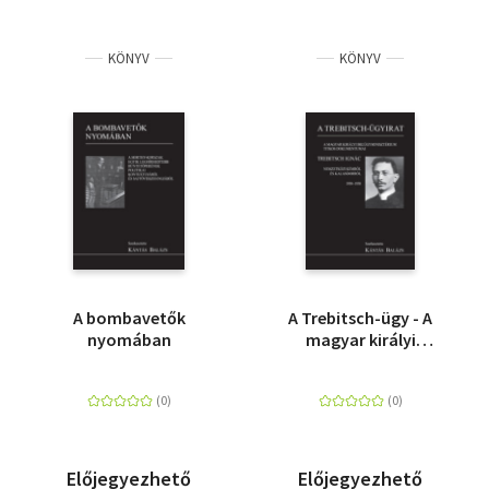
KÖNYV
KÖNYV
A bombavetők
A Trebitsch-ügy - A
nyomában
magyar királyi
belügyminisztérium
titkos dokumentumai
Előjegyezhető
Előjegyezhető