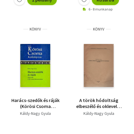
6 - 8 munkanap
KÖNYV
KÖNYV
Harács-szedők és ráják
A török hódoltság
(Körösi Csoma
elbeszélő és okleveles
kiskönyvtár)
kútfőiről
Káldy-Nagy Gyula
Káldy-Nagy Gyula