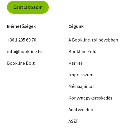
Csatlakozom
Elérhetőségek
Cégünk
+36 1 235 60 70
A Bookline-ról bővebben
info@bookline.hu
Bookline Zöld
Bookline Bolt
Karrier
Impresszum
Médiaajánlat
Könyvnagykereskedés
Adatvédelem
ÁSZF