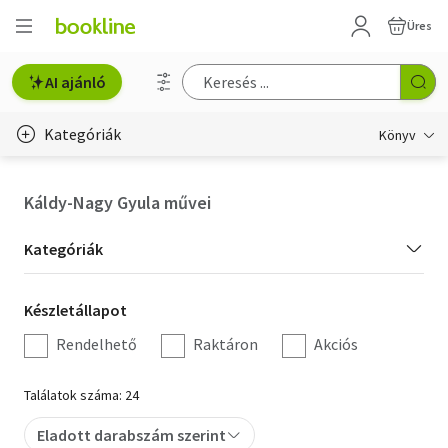
Üres
AI ajánló
Kategóriák
Könyv
Életmód, egészség
Káldy-Nagy Gyula művei
Erotika
Kategória
Kategóriák
Gyermek- és ifjúsági
szűrés
Készletállapot
Készletállapot
Hobbi, szabadidő
szűrés
Rendelhető
Raktáron
Akciós
Irodalom
Találatok száma: 24
Művészet
Eladott darabszám szerint
Szakkönyv