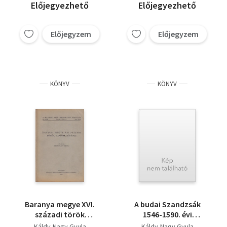
Előjegyezhető
Előjegyezhető
Előjegyzem
Előjegyzem
KÖNYV
KÖNYV
Baranya megye XVI.
A budai Szandzsák
századi török
1546-1590. évi
adóösszeírásai
összeírásai
Káldy-Nagy Gyula
Káldy-Nagy Gyula