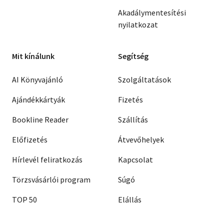
Akadálymentesítési
nyilatkozat
Mit kínálunk
Segítség
AI Könyvajánló
Szolgáltatások
Ajándékkártyák
Fizetés
Bookline Reader
Szállítás
Előfizetés
Átvevőhelyek
Hírlevél feliratkozás
Kapcsolat
Törzsvásárlói program
Súgó
TOP 50
Elállás