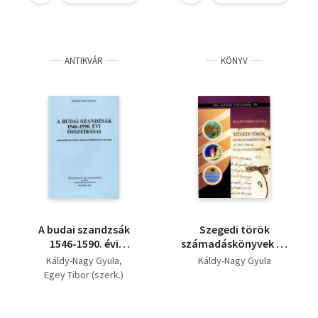
ANTIKVÁR
KÖNYV
A budai szandzsák
Szegedi török
1546-1590. évi
számadáskönyvek az
összeírásai -
1585-1588-as és az
Káldy-Nagy Gyula
Káldy-Nagy Gyula
demográfiai és
1670-es évekből
Egey Tibor (szerk.)
gazdasdágtörténeti
adatok (Vorwort,
Introduction ,