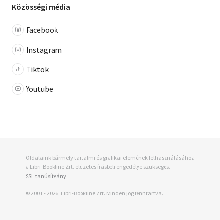
Közösségi média
Facebook
Instagram
Tiktok
Youtube
Oldalaink bármely tartalmi és grafikai elemének felhasználásához
a Libri-Bookline Zrt. előzetes írásbeli engedélye szükséges.
SSL tanúsítvány
© 2001 - 2026, Libri-Bookline Zrt. Minden jog fenntartva.