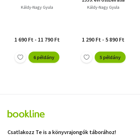
Káldy-Nagy Gyula
Káldy-Nagy Gyula
1 690 Ft - 11 790 Ft
1 290 Ft - 5 890 Ft
6 példány
5 példány
Csatlakozz Te is a könyvrajongók táborához!