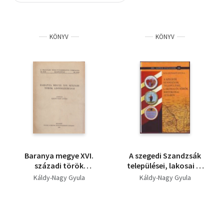
Szótár, nyelvkönyv
KÖNYV
KÖNYV
Tankönyv, segédkönyv
Társadalomtudomány
Természettudomány
Történelem
Vallás
Baranya megye XVI.
A szegedi Szandzsák
századi török
települései, lakosai és
adóösszeírásai
török birtokosai 1570-
Káldy-Nagy Gyula
Káldy-Nagy Gyula
ben (Dél-Alföldi
évszázadok 24.)