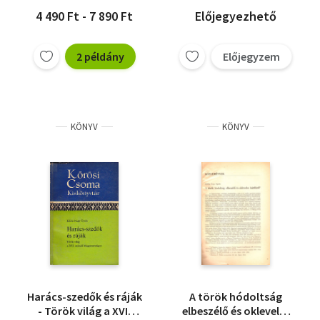
Térképmelléklet)
4 490 Ft - 7 890 Ft
Előjegyezhető
2 példány
Előjegyzem
KÖNYV
KÖNYV
Harács-szedők és ráják
A török hódoltság
- Török világ a XVI.
elbeszélő és okleveles