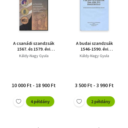
A csanádi szandzsák
A budai szandzsák
1567. és 1579. évi
1546-1590. évi
összeírása
összeírásai
Káldy-Nagy Gyula
Káldy-Nagy Gyula
10 000 Ft - 18 900 Ft
3 500 Ft - 3 990 Ft
4 példány
2 példány