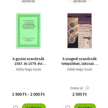
ANTIKVÁR
ANTIKVÁR
A gyulai szandzsák
A szegedi szandzsák
1567. és 1579. évi
települései, lakosai és
összeírása
török birtokosai 1570-
Káldy-Nagy Gyula
Káldy-Nagy Gyula
ben (Dél-Alföldi
évszázadok 24.)
Online ár:
1 900 Ft - 2 000 Ft
2 595 Ft
2 példány
Kosárba