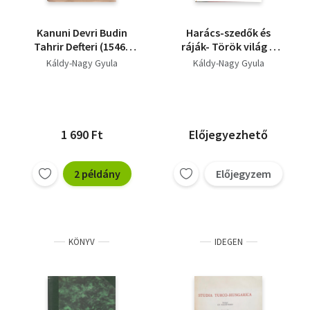
Kanuni Devri Budin
Harács-szedők és
Tahrir Defteri (1546-
ráják- Török világ a
1562) (Ism. Mészáros
XVI. századi
Káldy-Nagy Gyula
Káldy-Nagy Gyula
László)
Magyarországon
1 690 Ft
Előjegyezhető
2 példány
Előjegyzem
KÖNYV
IDEGEN