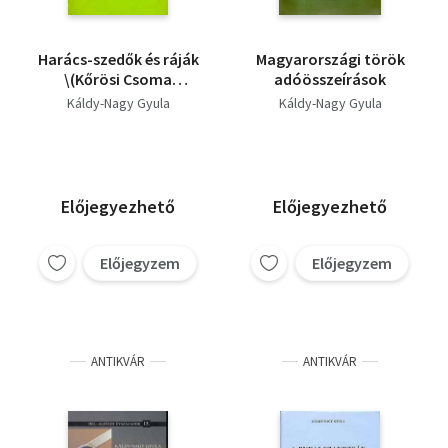
Harács-szedők és ráják
Magyarországi török
\(Kőrösi Csoma
adóösszeírások
kiskönyvtár)
Káldy-Nagy Gyula
Káldy-Nagy Gyula
Előjegyezhető
Előjegyezhető
Előjegyzem
Előjegyzem
ANTIKVÁR
ANTIKVÁR