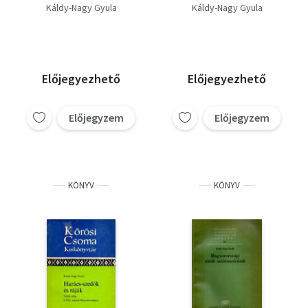
századi
kútfői -
Káldy-Nagy Gyula
Káldy-Nagy Gyula
Magyarországon
Különlenyomat
(Kőrösi Csoma
Kiskönyvtár 9.)
Előjegyezhető
Előjegyezhető
Előjegyzem
Előjegyzem
KÖNYV
KÖNYV