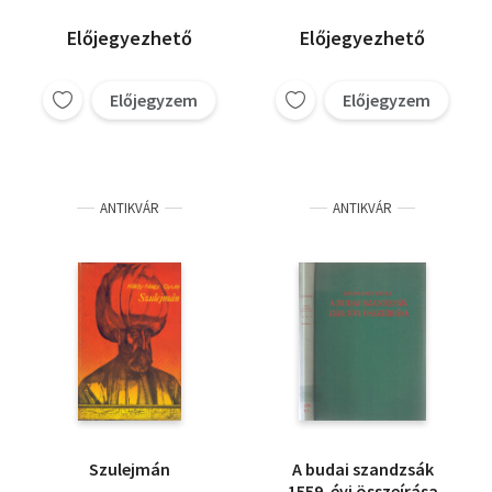
Előjegyezhető
Előjegyezhető
Előjegyzem
Előjegyzem
ANTIKVÁR
ANTIKVÁR
Szulejmán
A budai szandzsák
1559. évi összeírása