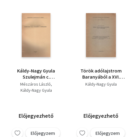
Káldy-Nagy Gyula
Török adólajstrom
Szulejmán c.
Baranyából a XVI.
Munkájáról -
századból-
Mészáros László
Káldy-Nagy Gyula
Különlenyomat
Különlenyomat (
Káldy-Nagy Gyula
Dunántúli
Tudományos
Gyűjtemény 69. )
Előjegyezhető
Előjegyezhető
Előjegyzem
Előjegyzem