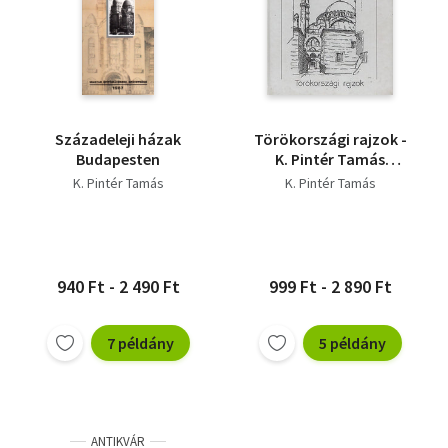
Századeleji házak
Törökországi rajzok -
Budapesten
K. Pintér Tamás
vázlatkönyvéből
K. Pintér Tamás
K. Pintér Tamás
940 Ft - 2 490 Ft
999 Ft - 2 890 Ft
7 példány
5 példány
ANTIKVÁR