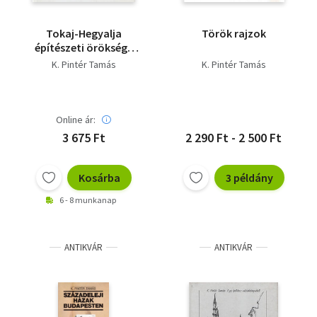
Tokaj-Hegyalja
Török rajzok
építészeti öröksége
(dedikált) - Dedikált
K. Pintér Tamás
K. Pintér Tamás
Online ár:
3 675 Ft
2 290 Ft - 2 500 Ft
Kosárba
3 példány
6 - 8 munkanap
ANTIKVÁR
ANTIKVÁR