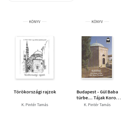
Szótár, nyelvkönyv
KÖNYV
KÖNYV
Tankönyv, segédkönyv
Társadalomtudomány
Természettudomány
Történelem
Vallás
Törökországi rajzok
Budapest - Gül Baba
türbe.... Tájak Korok
Múzeumok
K. Pintér Tamás
K. Pintér Tamás
Kiskönyvtára 557