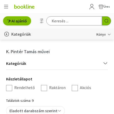
Üres
AI ajánló
Kategóriák
Könyv
Életmód, egészség
K. Pintér Tamás művei
Erotika
Kategória
Kategóriák
Gyermek- és ifjúsági
szűrés
Készletállapot
Készletállapot
Hobbi, szabadidő
szűrés
Rendelhető
Raktáron
Akciós
Irodalom
Találatok száma: 9
Művészet
Eladott darabszám szerint
Szakkönyv