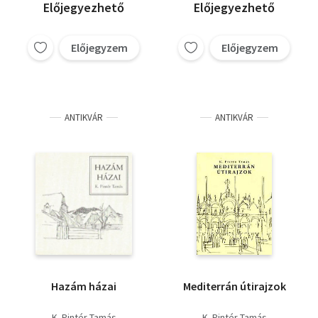
Előjegyezhető
Előjegyezhető
Előjegyzem
Előjegyzem
ANTIKVÁR
ANTIKVÁR
Hazám házai
Mediterrán útirajzok
K. Pintér Tamás
K. Pintér Tamás