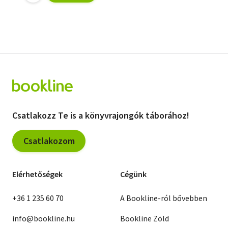
Csatlakozz Te is a könyvrajongók táborához!
Csatlakozom
Elérhetőségek
Cégünk
+36 1 235 60 70
A Bookline-ról bővebben
info@bookline.hu
Bookline Zöld