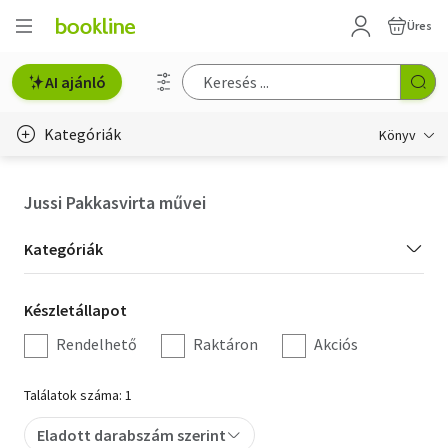
Üres
AI ajánló
Kategóriák
Könyv
Életmód, egészség
Jussi Pakkasvirta művei
Erotika
Kategória
Kategóriák
Gyermek- és ifjúsági
szűrés
Készletállapot
Készletállapot
Hobbi, szabadidő
szűrés
Rendelhető
Raktáron
Akciós
Irodalom
Találatok száma: 1
Művészet
Eladott darabszám szerint
Szakkönyv