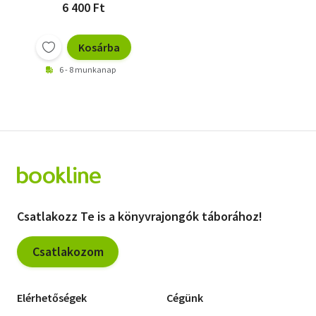
Jussi Pakkasvirta
6 400 Ft
Ernst Stetter
Luigi Troiani
Kosárba
6 - 8 munkanap
Csatlakozz Te is a könyvrajongók táborához!
Csatlakozom
Elérhetőségek
Cégünk