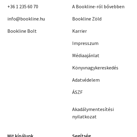
+36 1 235 60 70
A Bookline-ról bővebben
info@bookline.hu
Bookline Zöld
Bookline Bolt
Karrier
Impresszum
Médiaajánlat
Könyvnagykereskedés
Adatvédelem
ÁSZF
Akadálymentesítési
nyilatkozat
Mit kínálunk
Segítség