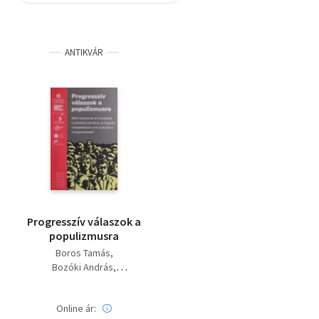
Szótár, nyelvkönyv
ANTIKVÁR
Tankönyv, segédkönyv
Társadalomtudomány
Természettudomány
Történelem
Vallás
Progresszív válaszok a
populizmusra
Boros Tamás
Bozóki András
Maria Freitas
Johannes Hillje
Online ár:
Chloé Morin