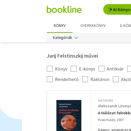
AI Könyv
KÖNYV
GYEREKKÖNYV
E-KÖN
Kategóriák
Jurij Felstinszkij művei
Könyv
E-könyv
Antikvár
Kategória
szűrés
További
Rendelhető
Raktáron
Akci
szűrők
ANTIKVÁR
Alekszandr Litviny
A Hálózat felrob
Püski Kiadó, 2007
A könyv, amelyet az ol