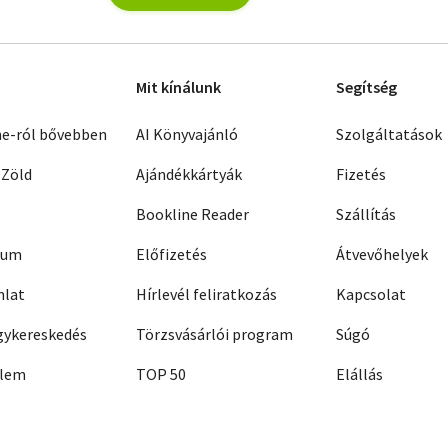
Mit kínálunk
Segítség
ne-ról bővebben
AI Könyvajánló
Szolgáltatások
 Zöld
Ajándékkártyák
Fizetés
Bookline Reader
Szállítás
zum
Előfizetés
Átvevőhelyek
nlat
Hírlevél feliratkozás
Kapcsolat
ykereskedés
Törzsvásárlói program
Súgó
elem
TOP 50
Elállás