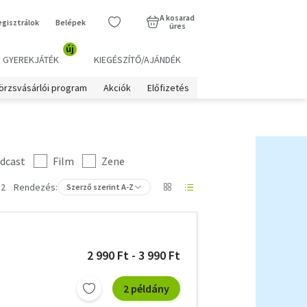
A kosarad
egisztrálok
Belépek
üres
új
GYEREKJÁTÉK
KIEGÉSZÍTŐ/AJÁNDÉK
örzsvásárlói program
Akciók
Előfizetés
dcast
Film
Zene
 2
Rendezés:
Szerző szerint A-Z
2 990 Ft - 3 990 Ft
2 példány