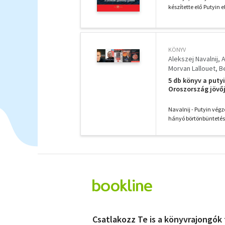
készítette elő Putyin e
KÖNYV
Alekszej Navalnij
A
Morvan Lallouet
B
5 db könyv a putyi
Oroszország jövőj
megmérgezése és a
Oroszországot - A
Navalnij - Putyin végz
hányó börtönbüntetés:
Csatlakozz Te is a könyvrajongók