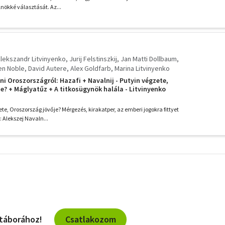
lnökké választását. Az...
lekszandr Litvinyenko
Jurij Felstinszkij
Jan Matti Dollbaum
en Noble
David Autere
Alex Goldfarb
Marina Litvinyenko
ni Oroszországról: Hazafi + Navalnij - Putyin végzete,
e? + Máglyatűz + A titkosügynök halála - Litvinyenko
 KGB visszatérése + A Hálózat felrobbantja
 Polónium-gyilkosság gyökerei
ete, Oroszország jövője? Mérgezés, kirakatper, az emberi jogokra fittyet
 Alekszej Navaln...
További
szűrők
Csatlakozom
 táborához!