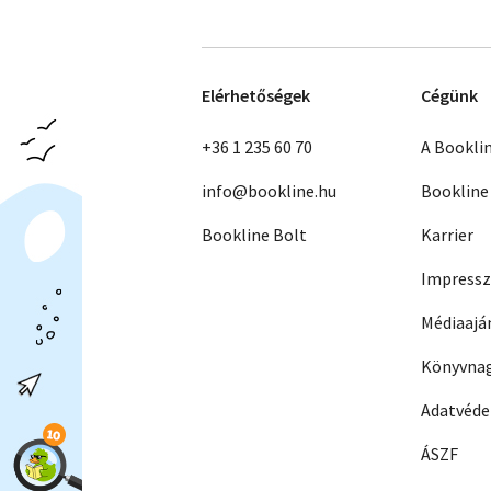
Elérhetőségek
Cégünk
+36 1 235 60 70
A Bookli
info@bookline.hu
Bookline
Bookline Bolt
Karrier
Impress
Médiaajá
Könyvnag
Adatvéd
ÁSZF