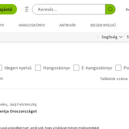
ajánló
R
YV
HANGOSKÖNYV
ANTIKVÁR
IDEGEN NYELVŰ
T
Segítség
Idegen nyelvű
Hangoskönyv
E-hangoskönyv
Po
ós
Találatok száma:
enko
Jurij Felstinszkij
bantja Oroszországot
vasó a kezében tart, arról szól, hogy a há­ló­zat milyen módszerekkel