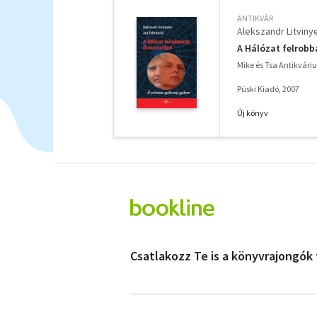
ANTIKVÁR
Alekszandr Litviny
A Hálózat felrob
Mike és Tsa Antikvár
Püski Kiadó, 2007
Új könyv
Csatlakozz Te is a könyvrajongók