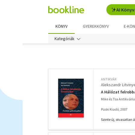
AI Könyv
KÖNYV
GYEREKKÖNYV
E-KÖN
Kategóriák
További
szűrők
ANTIKVÁR
Alekszandr Litviny
A Hálózat felrob
Mike és Tsa Antikvár
Püski Kiadó, 2007
Szinte új, olvasatlan á