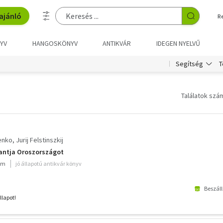
ajánló
R
YV
HANGOSKÖNYV
ANTIKVÁR
IDEGEN NYELVŰ
T
Segítség
Találatok szám
enko
Jurij Felstinszkij
bantja Oroszországot
ium
jó állapotú antikvár könyv
Beszáll
llapot!