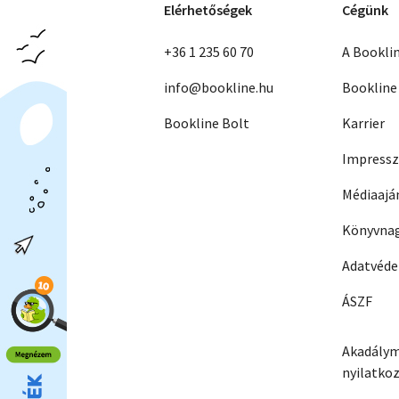
Elérhetőségek
Cégünk
+36 1 235 60 70
A Bookli
info@bookline.hu
Bookline
Bookline Bolt
Karrier
Impress
Médiaajá
Könyvnag
Adatvéd
ÁSZF
Akadálym
nyilatko